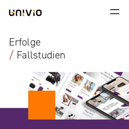
Skip
Univio
to
content
Erfolge
/
Fallstudien