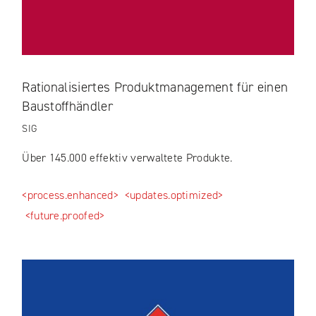
Rationalisiertes Produktmanagement für einen
Baustoffhändler
SIG
Über 145.000 effektiv verwaltete Produkte.
<process.enhanced>
<updates.optimized>
<future.proofed>