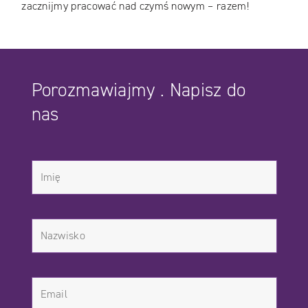
zacznijmy pracować nad czymś nowym – razem!
Porozmawiajmy . Napisz do
nas