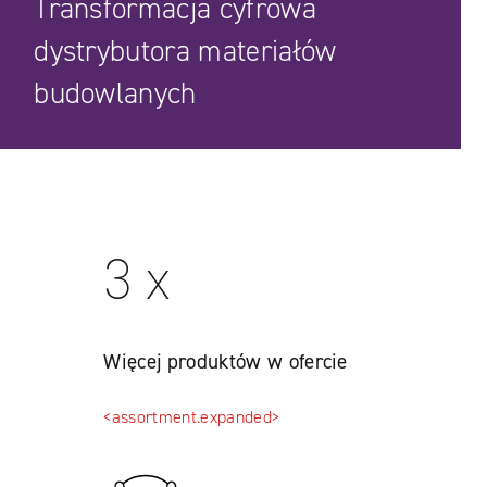
Transformacja cyfrowa
dystrybutora materiałów
budowlanych
3 x
Więcej produktów w ofercie
<assortment.expanded>