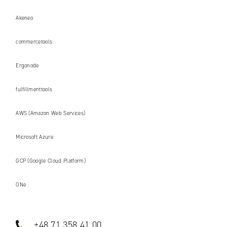
Akeneo
commercetools
Ergonode
fulfillmenttools
AWS (Amazon Web Services)
Microsoft Azure
GCP (Google Cloud Platform)
ONe
+48 71 358 41 00