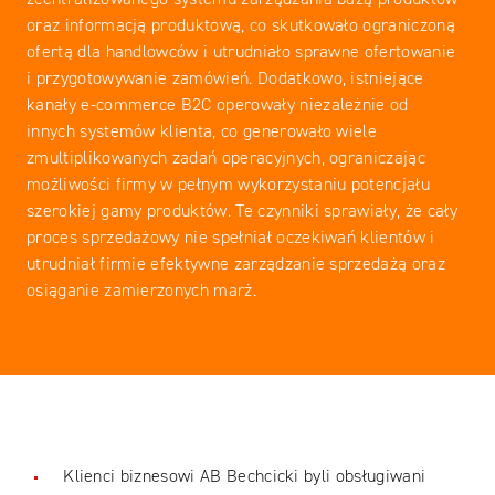
oraz informacją produktową, co skutkowało ograniczoną
ofertą dla handlowców i utrudniało sprawne ofertowanie
i przygotowywanie zamówień. Dodatkowo, istniejące
kanały e-commerce B2C operowały niezależnie od
innych systemów klienta, co generowało wiele
zmultiplikowanych zadań operacyjnych, ograniczając
możliwości firmy w pełnym wykorzystaniu potencjału
szerokiej gamy produktów. Te czynniki sprawiały, że cały
proces sprzedażowy nie spełniał oczekiwań klientów i
utrudniał firmie efektywne zarządzanie sprzedażą oraz
osiąganie zamierzonych marż.
Klienci biznesowi AB Bechcicki byli obsługiwani