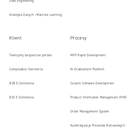
Data Engineering
Analityka Danych i Machine Learning
Klient
Procesy
Tworzymy bezpieczne portale
MVP Rapid Development
internetowe i platformy gotowe na erę
Composable Commerce
AI Enablement Platform
AI
B2B E‑Commerce
Custom Software Development
B2C E‑Commerce
Product Information Management (PIM)
Order Management System
Automatyzacja Procesów Biznesowych