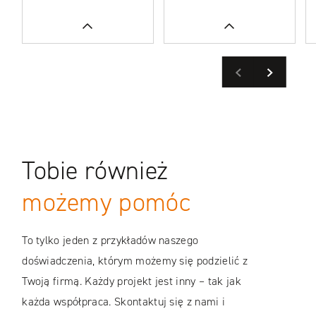
Previous
Next
WIĘCEJ
WIĘCEJ
Tobie również
CASE STUDIES
CASE STUDIES
możemy pomóc
To tylko jeden z przykładów naszego
doświadczenia, którym możemy się podzielić z
Twoją firmą. Każdy projekt jest inny – tak jak
każda współpraca. Skontaktuj się z nami i