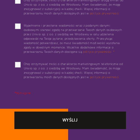
Chcę otrzymywać treści o charakterze marketingowym drogą e-mail od
Univio sp. z o.o. z siedzibą we Wrocławiu. Mam świadomość, że mogę
zrezygnować z subskrypcji w każdej chwili. Więcej informacji o
przetwarzaniu moich danych dostępnych jest w
polityce prywatności.
Wypełnienie i przesłanie wiadomości wraz z podanymi danymi
osobowymi stanowi zgodę na przetwarzanie Twoich danych osobowych
przez Univio sp. z o.o. z siedzibą we Wrocławiu w celu udzielenia
odpowiedzi na Twoje pytanie, przedstawienia oferty. Przesyłając
wiadomość potwierdzasz, że masz świadomość możliwości wycofania
zgody w dowolnym momencie. Wszelkie dodatkowe informacje o
przetwarzaniu Twoich danych dostępne są
polityce prywatności.
*
Chcę otrzymywać treści o charakterze marketingowym telefonicznie od
Univio sp. z o.o. z siedzibą we Wrocławiu. Mam świadomość, że mogę
zrezygnować z subskrypcji w każdej chwili. Więcej informacji o
przetwarzaniu moich danych dostępnych jest w
polityce prywatności.
*Wymagane