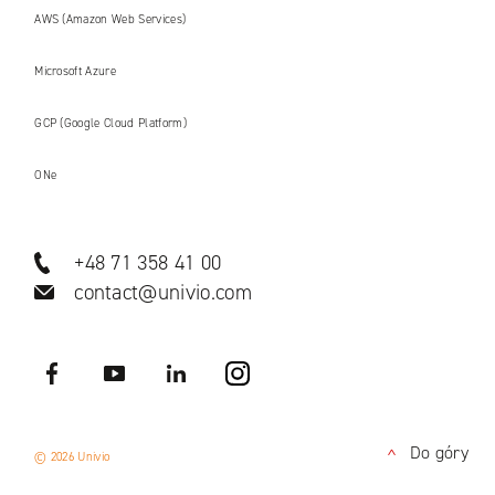
AWS (Amazon Web Services)
Microsoft Azure
GCP (Google Cloud Platform)
ONe
+48 71 358 41 00
contact@univio.com
Facebook
YouTube
LinkedIN
Instagram
Do góry
© 2026 Univio
<