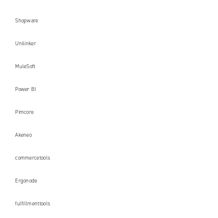
Shopware
Unilinker
MuleSoft
Power BI
Pimcore
Akeneo
commercetools
Ergonode
fulfillmenttools