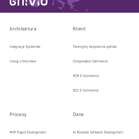
Architektura
Klient
Integracja Systemów
Tworzymy bezpieczne portale
internetowe i platformy gotowe na erę
Usługi chmurowe
Composable Commerce
AI
B2B E‑Commerce
B2C E‑Commerce
Procesy
Dane
MVP Rapid Development
AI Boosted Software Development