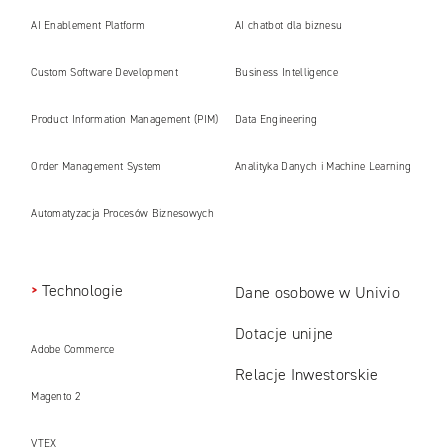
AI Enablement Platform
AI chatbot dla biznesu
Custom Software Development
Business Intelligence
Product Information Management (PIM)
Data Engineering
Order Management System
Analityka Danych i Machine Learning
Automatyzacja Procesów Biznesowych
Technologie
Dane osobowe w Univio
Dotacje unijne
Adobe Commerce
Relacje Inwestorskie
Magento 2
VTEX