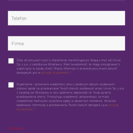
Chcę otrzymywać treści o charakterze marketingowym drogą e-mail od Univio
Sp. z o.o. z siedzibą we Wrocławiu. Mam świadomość, że mogę zrezygnować z
subskrypcji w każdej chwili. Więcej informacji o przetwarzaniu moich danych
dostępnych jest w
polityce prywatności.
*
Wypełnienie i przesłanie wiadomości wraz z podanymi danymi osobowymi
stanowi zgodę na przetwarzanie Twoich danych osobowych przez Univio Sp. z o.o.
z siedzibą we Wrocławiu w celu udzielenia odpowiedzi na Twoje pytanie,
przedstawienia oferty. Przesyłając wiadomość, potwierdzasz, że masz
świadomość możliwości wycofania zgody w dowolnym momencie. Wszelkie
dodatkowe informacje o przetwarzaniu Twoich danych dostępne są w
polityce
prywatności.
*
*Wymagane