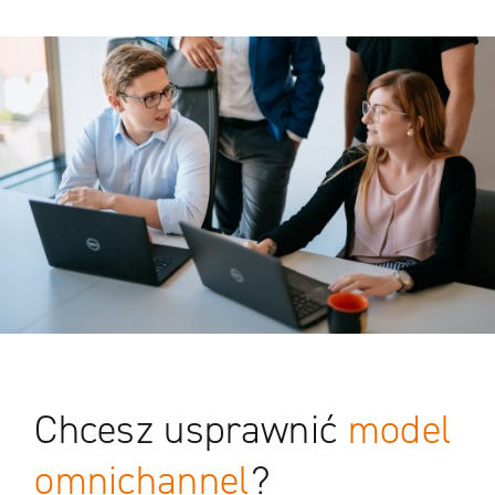
Chcesz usprawnić
model
omnichannel
?