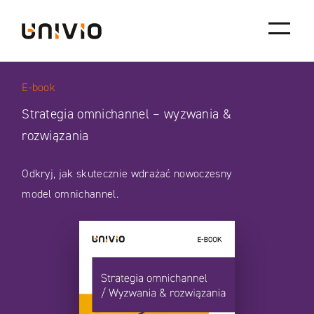
Skip
Univio
to
content
E-book
Strategia omnichannel – wyzwania &
rozwiązania
Odkryj, jak skutecznie wdrażać nowoczesny
model omnichannel.