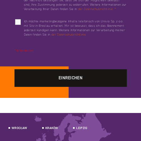
der Nachricht bestätigen Sie, dass Sie sich der Möglichkeit bewusst
sind, Ihre Zustimmung jederzeit zu widerrufen. Weitere Informationen zur
Verarbeitung Ihrer Daten finden Sie in
der Datenschutzrichtlinie.
*
Ich möchte marketingbezogene Inhalte telefonisch von Univio Sp. z o.o.
mit Sitz in Breslau erhalten. Mir ist bewusst, dass ich das Abonnement
jederzeit kündigen kann. Weitere Informationen zur Verarbeitung meiner
Daten finden Sie in
der Datenschutzrichtlinie.
* Erforderlich
WROCŁAW
KRAKÓW
LEIPZIG