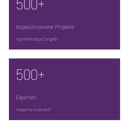
500+
Abgeschlossene Projekte
<partnerships.forged>
500+
Experten
<experts.involved>