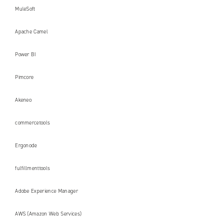
MuleSoft
Apache Camel
Power BI
Pimcore
Akeneo
commercetools
Ergonode
fulfillmenttools
Adobe Experience Manager
AWS (Amazon Web Services)