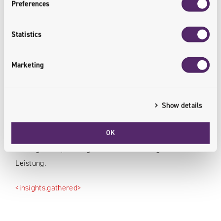
Preferences
Produktivitätssteigerungen niederschlagen.
Statistics
<performance.reviewed>
Marketing
Web Performance Audit
Show details
Wir kümmern uns um die Geschwindigkeit und die
Leistung Ihrer Website mit Lazy Loading oder On-
OK
Demand Loading, Layout-Änderungen und anderen
wichtigen Empfehlungen zur Verbesserung der
Leistung.
<insights.gathered>