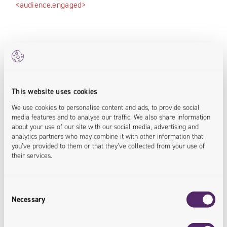
<audience.engaged>
Google Lighthouse Score
Von der Ladezeit über die Leistung bis hin zur
Zugänglichkeit helfen wir Ihnen, Ihren Google-
This website uses cookies
Lighthouse-Wert zu verbessern, um eine bessere
We use cookies to personalise content and ads, to provide social
Sichtbarkeit zu erreichen.
media features and to analyse our traffic. We also share information
about your use of our site with our social media, advertising and
analytics partners who may combine it with other information that
<speed.improved>
you’ve provided to them or that they’ve collected from your use of
their services.
Frontend-Performance
Consent
Necessary
Selection
Testen Sie Ihre Frontend-Funktionen und entdecken
Sie Verbesserungen, die sich direkt in