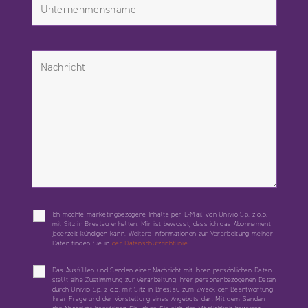
Ich möchte marketingbezogene Inhalte per E-Mail von Univio Sp. z o.o.
mit Sitz in Breslau erhalten. Mir ist bewusst, dass ich das Abonnement
jederzeit kündigen kann. Weitere Informationen zur Verarbeitung meiner
Daten finden Sie in
der Datenschutzrichtlinie.
Das Ausfüllen und Senden einer Nachricht mit Ihren persönlichen Daten
stellt eine Zustimmung zur Verarbeitung Ihrer personenbezogenen Daten
durch Univio Sp. z o.o. mit Sitz in Breslau zum Zweck der Beantwortung
Ihrer Frage und der Vorstellung eines Angebots dar. Mit dem Senden