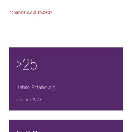
<channels.optimized>
>25
Jahre Erfahrung
<since.1997>