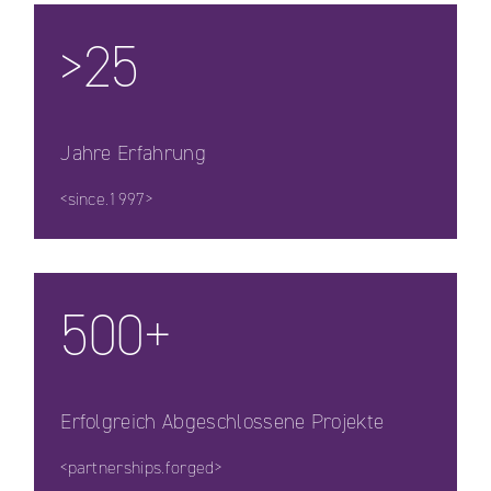
>25
Jahre Erfahrung
<since.1997>
500+
Erfolgreich Abgeschlossene Projekte
<partnerships.forged>