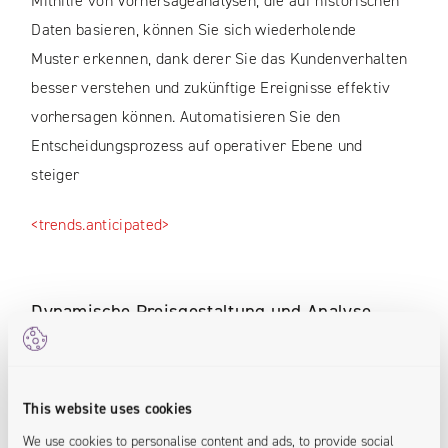
Mithilfe von Vorhersageanalysen, die auf historischen
Daten basieren, können Sie sich wiederholende
Muster erkennen, dank derer Sie das Kundenverhalten
besser verstehen und zukünftige Ereignisse effektiv
vorhersagen können. Automatisieren Sie den
Entscheidungsprozess auf operativer Ebene und
steiger
<trends.anticipated>
Dynamische Preisgestaltung und Analyse
Passen Sie die Preise und Rabatte für Produkte an die
einzelnen Kundensegmente an. Dies verbessert Ihre
This website uses cookies
Wettbewerbsfähigkeit und optimiert den Umsatz
We use cookies to personalise content and ads, to provide social
sowie das Margenniveau.