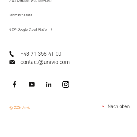
AWS (Amazon Web Services)
Microsoft Azure
GCP (Google Cloud Platform)
+48 71 358 41 00
contact@univio.com
Facebook
YouTube
LinkedIN
Instagram
Nach oben
© 2026 Univio
<