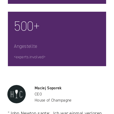
500+
Angestellte
<experts.involved>
Maciej Soporek
CEO
House of Champagne
"John Newton sagte: „Ich war einmal verloren,