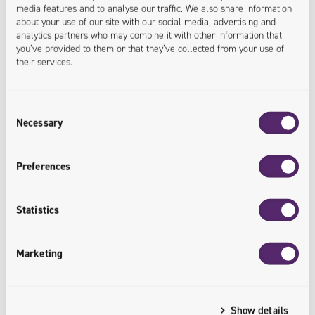
media features and to analyse our traffic. We also share information
about your use of our site with our social media, advertising and
<offer.optimized>
analytics partners who may combine it with other information that
you’ve provided to them or that they’ve collected from your use of
their services.
Personalisierte Empfehlungen
Consent
Necessary
Selection
Erstellen Sie ein personalisiertes Produktangebot.
Steigern Sie den Wert Ihres Einkaufswagens und
Preferences
schaffen Sie ein besseres Einkaufserlebnis für Ihre
Kunden, damit Sie sich auf ihre Loyalität verlassen
Statistics
können.
<personalization.implemented>
Marketing
Umsatz- und Nachfrageprognosen
Show details