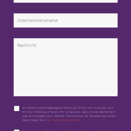
Ich möchte marketingbezogene Inhalte per E-Mail von Univio Sp. z o.o.
mit Sitz in Breslau erhalten. Mir ist bewusst, dass ich das Abonnement
jederzeit kündigen kann. Weitere Informationen zur Verarbeitung meiner
Daten finden Sie in
der Datenschutzrichtlinie.