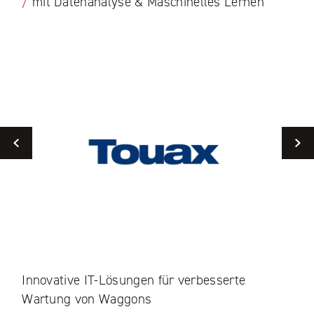
/
mit Datenanalyse & Maschinelles Lernen
Previous
Innovative IT-Lösungen für verbesserte
Per
Wartung von Waggons
Ebe