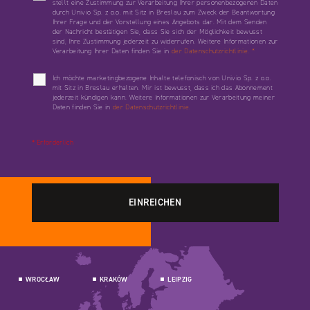
stellt eine Zustimmung zur Verarbeitung Ihrer personenbezogenen Daten
durch Univio Sp. z o.o. mit Sitz in Breslau zum Zweck der Beantwortung
Ihrer Frage und der Vorstellung eines Angebots dar. Mit dem Senden
der Nachricht bestätigen Sie, dass Sie sich der Möglichkeit bewusst
sind, Ihre Zustimmung jederzeit zu widerrufen. Weitere Informationen zur
Verarbeitung Ihrer Daten finden Sie in
der Datenschutzrichtlinie.
*
Ich möchte marketingbezogene Inhalte telefonisch von Univio Sp. z o.o.
mit Sitz in Breslau erhalten. Mir ist bewusst, dass ich das Abonnement
jederzeit kündigen kann. Weitere Informationen zur Verarbeitung meiner
Daten finden Sie in
der Datenschutzrichtlinie.
* Erforderlich
WROCŁAW
KRAKÓW
LEIPZIG