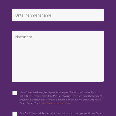
Ich möchte marketingbezogene Inhalte per E-Mail von Univio Sp. z o.o.
mit Sitz in Breslau erhalten. Mir ist bewusst, dass ich das Abonnement
jederzeit kündigen kann. Weitere Informationen zur Verarbeitung meiner
Daten finden Sie in
der Datenschutzrichtlinie.
Das Ausfüllen und Senden einer Nachricht mit Ihren persönlichen Daten