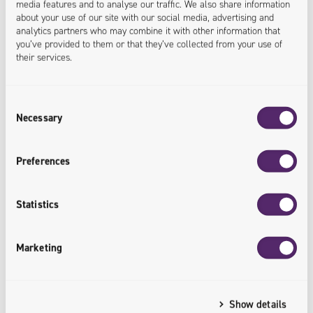
media features and to analyse our traffic. We also share information
End-to-End-Prozess
about your use of our site with our social media, advertising and
analytics partners who may combine it with other information that
you’ve provided to them or that they’ve collected from your use of
Wir führen umfassende IT-Systemintegrationsprojekte
their services.
durch – von der Beratung, über Design und
Implementierung zu der Entwicklung und Wartung mit
Consent
SLA-Unterstützung.
Necessary
Selection
Flexibles Kooperationsmodell
Preferences
Egal, ob Sie ein Remote-Team von Programmierern
Statistics
oder spezielle Dienstleistungen benötigen, wir werden
unser Arbeitsmodell an Ihre Bedürfnisse anpassen.
Marketing
Ziele realisieren
Show details