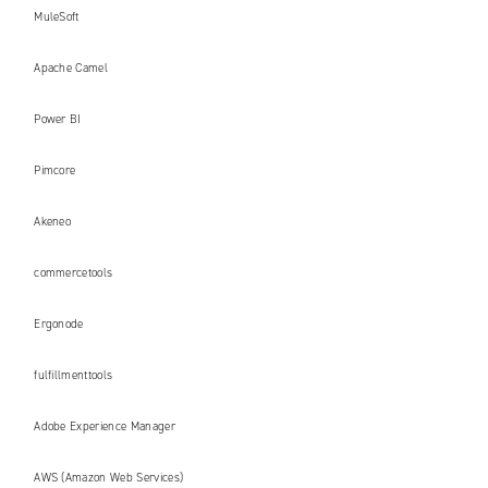
MuleSoft
Apache Camel
Power BI
Pimcore
Akeneo
commercetools
Ergonode
fulfillmenttools
Adobe Experience Manager
AWS (Amazon Web Services)