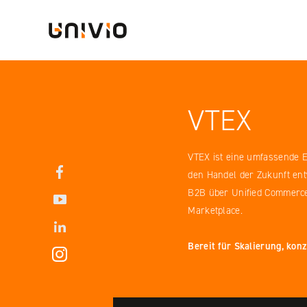
Skip
Univio
to
content
VTEX
VTEX ist eine umfassende 
Facebook
den Handel der Zukunft en
YouTube
B2B über Unified Commerce
Marketplace.
LinkedIN
Bereit für Skalierung, kon
Instagram