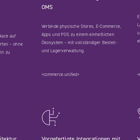
OMS
E
L
Verbinde physische Stores, E-Commerce,
u
Apps und POS zu einem einheitlichen
lace auf
e
Ökosystem – mit vollständiger Bestell-
arten – ohne
und Lagerverwaltung.
ln zu
<commerce.unified>
<
itektur
Vorgefertigte Integrationen mit