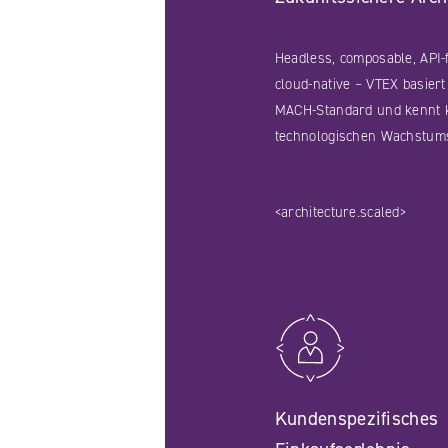
Headless, composable, API-f
cloud-native – VTEX basier
MACH-Standard und kennt 
technologischen Wachstum
<architecture.scaled>
Kundenspezifisches