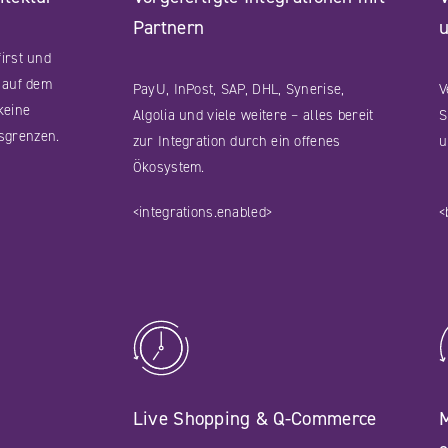
Partnern
irst und
t auf dem
PayU, InPost, SAP, DHL, Synerise,
V
keine
Algolia und viele weitere – alles bereit
S
sgrenzen.
zur Integration durch ein offenes
u
Ökosystem.
<integrations.enabled>
<
Live Shopping & Q-Commerce