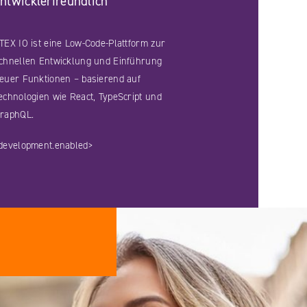
ntwicklerfreundlich
TEX IO ist eine Low-Code-Plattform zur
chnellen Entwicklung und Einführung
euer Funktionen – basierend auf
echnologien wie React, TypeScript und
raphQL.
development.enabled>