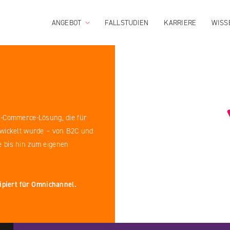
ANGEBOT
FALLSTUDIEN
KARRIERE
WISS
E-Commerce-Lösung, die für
twickelt wurde – von B2C und
 bis hin zum eigenen
zipiert für Omnichannel.