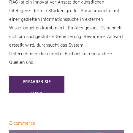
RAG ist ein innovativer Ansatz der künstlichen
Intelligenz, der die Stärken großer Sprachmodelle mit
einer gezielten Informationssuche in externen
Wissensquellen kombiniert. Einfach gesagt: Es handelt
sich um suchgestützte Generierung. Bevor eine Antwort
erstellt wird, durchsucht das System
Unternehmensdokumente, Fachartikel und andere
Quellen und...
: RAG: RETRIEVAL AUGMENTED GENERATION UND SEINE B
ERFAHREN SIE
MEHR
E-commerce