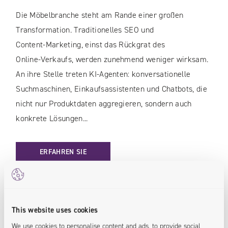
Die Möbelbranche steht am Rande einer großen
Transformation. Traditionelles SEO und
Content‑Marketing, einst das Rückgrat des
Online‑Verkaufs, werden zunehmend weniger wirksam.
An ihre Stelle treten KI‑Agenten: konversationelle
Suchmaschinen, Einkaufsassistenten und Chatbots, die
nicht nur Produktdaten aggregieren, sondern auch
konkrete Lösungen...
: KI‑AGENTEN IM MÖBEL‑E‑COMMERCE / WIE MAN PRODUK
ERFAHREN SIE
MEHR
This website uses cookies
AI
We use cookies to personalise content and ads, to provide social