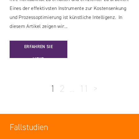
Eines der effektivsten Instrumente zur Kostensenkung
und Prozessoptimierung ist künstliche Intelligenz. In
diesem Artikel zeigen wir...
: KI-GESTÜTZTE EINSPARUNGEN: INTELLIGENTERE AUSGA
ERFAHREN SIE
MEHR
1
2
…
11
>
Fallstudien