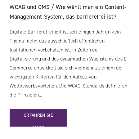
WCAG und CMS / Wie wählt man ein Content-
Management-System, das barrierefrei ist?
Digitale Barrierefreiheit ist seit einigen Jahren kein
Thema mehr, das ausschließlich öffentlichen
Institutionen vorbehalten ist. In Zeiten der
Digitalisierung und des dynamischen Wachstums des E-
Commerce entwickelt sie sich vielmehr zu einem der
wichtigsten Kriterien für den Aufbau von
Wettbewerbsvorteilen. Die WCAG-Standards definieren
die Prinzipien...
: WCAG UND CMS / WIE WÄHLT MAN EIN CONTENT-MANAGE
ERFAHREN SIE
MEHR