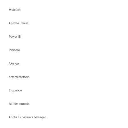
MuleSoft
Apache Camel
Power BI
Pimcore
Akeneo
commercetools
Ergonode
fulfillmenttools
Adobe Experience Manager