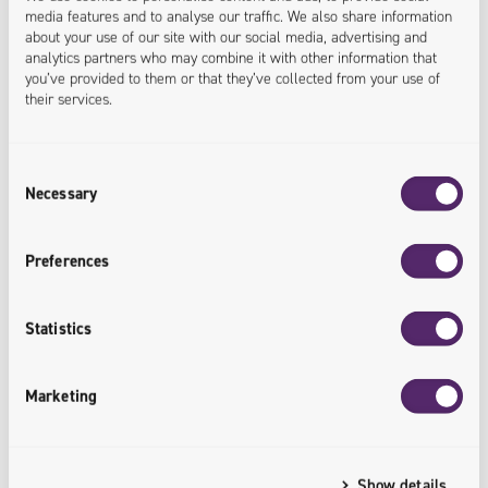
media features and to analyse our traffic. We also share information
about your use of our site with our social media, advertising and
analytics partners who may combine it with other information that
you’ve provided to them or that they’ve collected from your use of
their services.
Consent
Necessary
Selection
Preferences
18.10.2025
Einsatz von KI im E-Commerce / Von
Statistics
Personalisierung bis Logistik
Marketing
Künstliche Intelligenz beeinflusst zunehmend die
Entwicklung des Onlinehandels. Für Onlineshops
bedeutet dies nicht nur Zeit- und Kostenersparnis,
Show details