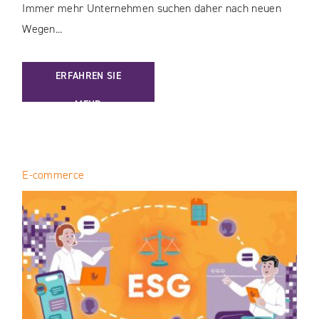
Immer mehr Unternehmen suchen daher nach neuen
Wegen...
: FURNITURE ONLINE / WIE GELINGT DER ERFOLG AUF MA
ERFAHREN SIE
MEHR
E-commerce