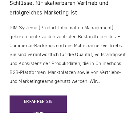
Schlüssel für skalierbaren Vertrieb und
erfolgreiches Marketing ist
PIM-Systeme (Product Information Management)
gehören heute zu den zentralen Bestandteilen des E-
Commerce-Backends und des Multichannel-Vertriebs.
Sie sind verantwortlich für die Qualität, Vollständigkeit
und Konsistenz der Produktdaten, die in Onlineshops,
B2B-Plattformen, Marktplätzen sowie von Vertriebs-
und Marketingteams genutzt werden. Wir...
: PIM-AUDIT – MEHR UMSATZ DURCH BESSERE PRODUKTDA
ERFAHREN SIE
MEHR