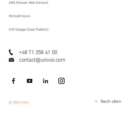
AWS (Amazon Web Services)
Microsoft Azure
GCP (Google Cloud Platform)
+48 71 358 41 00
contact@univio.com
Facebook
YouTube
LinkedIN
Instagram
Nach oben
© 2026 Univio
<