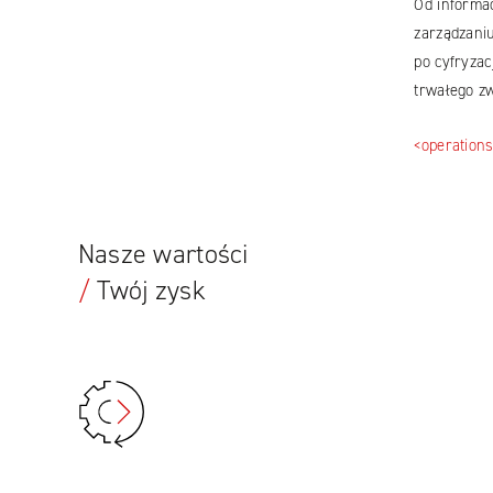
Od informac
zarządzani
po cyfryza
trwałego zw
<operation
Nasze wartości
/
Twój zysk