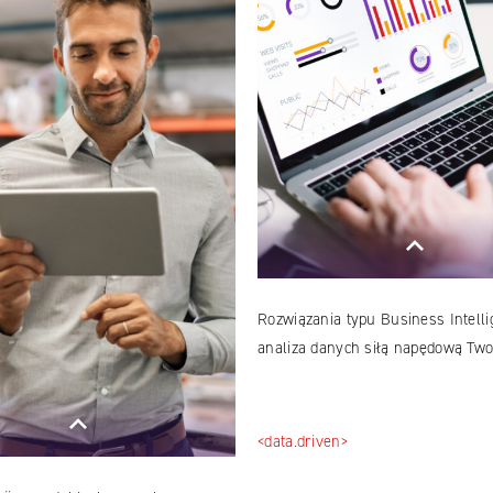
Rozwiązania typu Business Intelli
analiza danych siłą napędową Twoj
<data.driven>