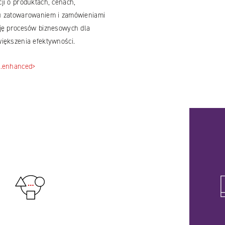
ji o produktach, cenach,
u zatowarowaniem i zamówieniami
cję procesów biznesowych dla
iększenia efektywności.
s.enhanced>