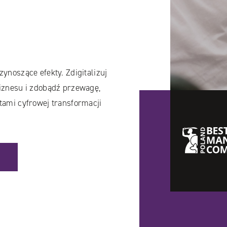
ynoszące efekty. Zdigitalizuj
iznesu i zdobądź przewagę,
tami cyfrowej transformacji
Best
Managed
Companies