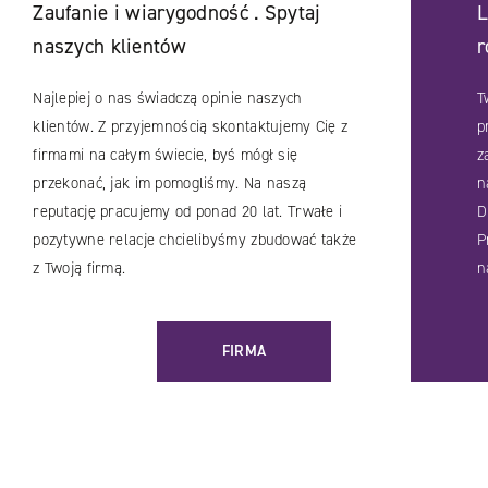
Zaufanie i wiarygodność . Spytaj
L
naszych klientów
r
Najlepiej o nas świadczą opinie naszych
T
klientów. Z przyjemnością skontaktujemy Cię z
p
firmami na całym świecie, byś mógł się
z
przekonać, jak im pomogliśmy. Na naszą
n
reputację pracujemy od ponad 20 lat. Trwałe i
D
pozytywne relacje chcielibyśmy zbudować także
P
z Twoją firmą.
n
FIRMA