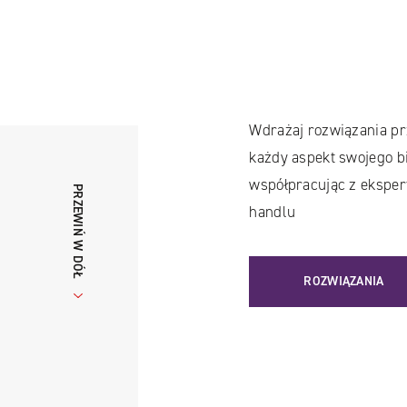
Wdrażaj rozwiązania prz
każdy aspekt swojego b
współpracując z eksper
PRZEWIŃ W DÓŁ
handlu
ROZWIĄZANIA