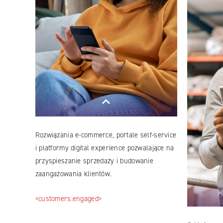
Facebook
YouTube
LinkedIN
Rozwiązania e-commerce, portale self-service
Instagram
i platformy digital experience pozwalające na
przyspieszanie sprzedaży i budowanie
zaangażowania klientów.
<customers.engaged>