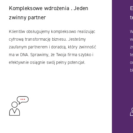
Kompleksowe wdrożenia . Jeden
E
zwinny partner
t
Klientów obsługujemy kompleksowo realizując
W
cyfrową transformację biznesu. Jesteśmy
w
zaufanym partnerem i doradcą, który zwinność
z
ma w DNA. Sprawimy, że Twoja firma szybko i
t
efektywnie osiągnie swój pełny potencjał.
o
b