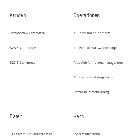
Kunden
Operationen
Composable Commerce
KI-Enablement-Plattform
B2B E‑Commerce
Individuelle Softwarelösungen
B2C E‑Commerce
Produkt​informations​management
Auftragsverwaltungssystem
Prozessautomatisierung
Daten
Kern
KI-Chatbot für Unternehmen
Systemintegration