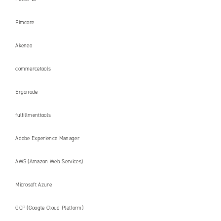
Pimcore
Akeneo
commercetools
Ergonode
fulfillmenttools
Adobe Experience Manager
AWS (Amazon Web Services)
Microsoft Azure
GCP (Google Cloud Platform)