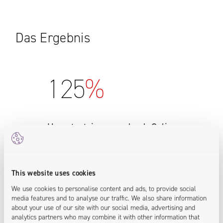
Das Ergebnis
125
%
Umsatzsteigerung durch Online-
Verkäufe
Das neue System wurde von den
This website uses cookies
Kunden positiv aufgenommen und
We use cookies to personalise content and ads, to provide social
führte zu einer erhöhten Kaufaktivität.
media features and to analyse our traffic. We also share information
about your use of our site with our social media, advertising and
<commerce.transformed>
analytics partners who may combine it with other information that