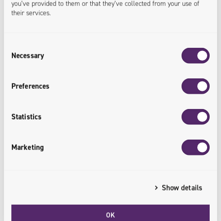
you’ve provided to them or that they’ve collected from your use of
their services.
+
95
%
Consent
Necessary
Selection
Zunahme der Anzahl von Online-
Preferences
Transaktionen
Die Kunden entscheiden sich gerne für
Statistics
den Online-Verkaufskanal, wodurch die
Zahl der Online-Transaktionen
Marketing
zunimmt.
<sales.increased>
Show details
OK