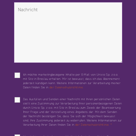
Ich möchte marketingbezogene Inhalte per E-Mail von Univio Sp. z o.o.
mit Sitz in Breslau erhalten. Mir ist bewusst, dass ich das Abonnement
jederzeit kündigen kann. Weitere Informationen zur Verarbeitung meiner
Daten finden Sie in
der Datenschutzrichtlinie.
Das Ausfüllen und Senden einer Nachricht mit Ihren persönlichen Daten
stellt eine Zustimmung zur Verarbeitung Ihrer personenbezogenen Daten
durch Univio Sp. z o.o. mit Sitz in Breslau zum Zweck der Beantwortung
Ihrer Frage und der Vorstellung eines Angebots dar. Mit dem Senden
der Nachricht bestätigen Sie, dass Sie sich der Möglichkeit bewusst
sind, Ihre Zustimmung jederzeit zu widerrufen. Weitere Informationen zur
Verarbeitung Ihrer Daten finden Sie in
der Datenschutzrichtlinie.
*