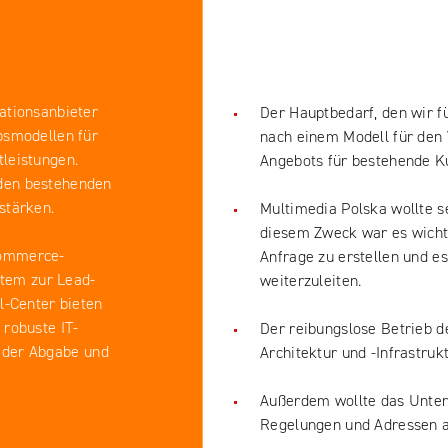
ationsanbieter
Der Hauptbedarf, den wir fü
bsmodellen für
nach einem Modell für den
leistungen.
Angebots für bestehende K
den bestehenden
stärken.
Multimedia Polska wollte s
diesem Zweck war es wichti
Commerce-
Anfrage zu erstellen und 
stem zur Lead-
weiterzuleiten.
l-Center bieten
robuste IT-
Der reibungslose Betrieb d
ei der Abgabe und
Architektur und -Infrastruk
Außerdem wollte das Unter
Regelungen und Adressen an