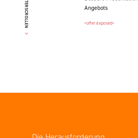
RUNTERSCROLLEN
Angebots
<offer.exposed>
Die Herausforderung