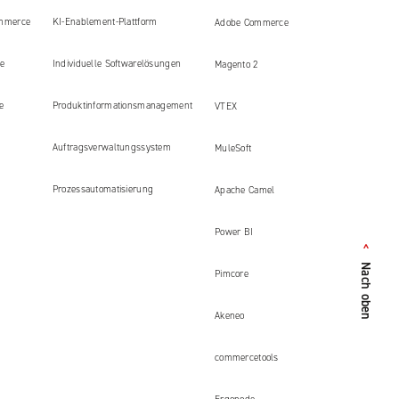
mmerce
KI-Enablement-Plattform
Adobe Commerce
e
Individuelle Softwarelösungen
Magento 2
e
Produkt​informations​management
VTEX
Auftragsverwaltungssystem
MuleSoft
Prozessautomatisierung
Apache Camel
Power BI
<
Nach oben
Pimcore
Akeneo
commercetools