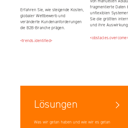
Von manuellen Abläu
fragmentierte Daten 
Erfahren Sie, wie steigende Kosten,
unflexiblen Systeme
globaler Wettbewerb und
Sie die größten inte
veränderte Kundenanforderungen
und ihre Auswirkung
die B2B-Branche prägen.
<obstacles.overcome
<trends.identified>
Facebook
YouTube
LinkedIN
Lösungen
Instagram
Was wir getan haben und wie wir es getan