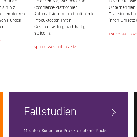
fen über
Erfahren Sie, wie moderne E-
Lesen Sie, wie
bis hin zu
Commerce-Plattformen,
Unternehmen i
n – entdecken
Automatisierung und optimierte
Transformatio
rnen Hürden
Produktdaten Ihren
ihren Umsatz 
en.
Geschäftserfolg nachhaltig
steigern.
<success.prov
>
<processes.optimized>
Fallstudien
Möchten Sie unsere Projekte sehen? Klicken