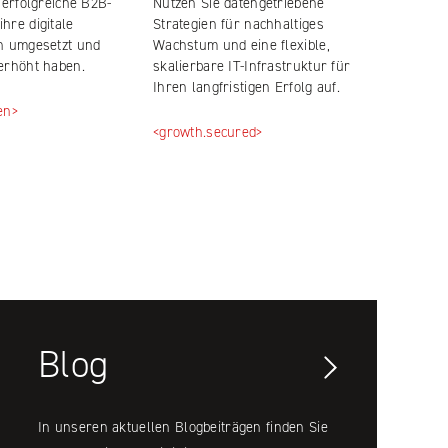
 erfolgreiche B2B-
Nutzen Sie datengetriebene
hre digitale
Strategien für nachhaltiges
n umgesetzt und
Wachstum und eine flexible,
erhöht haben.
skalierbare IT-Infrastruktur für
Ihren langfristigen Erfolg auf.
en>
<growth.secured>
Blog
In unseren aktuellen Blogbeiträgen finden Sie