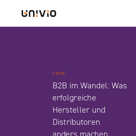
Skip
Univio
to
content
E-book
B2B im Wandel: Was
erfolgreiche
Hersteller und
Distributoren
anders machen