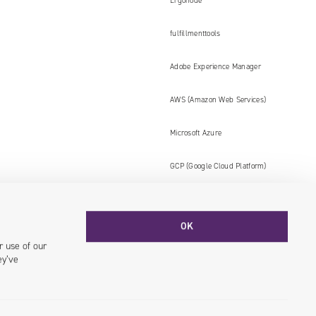
Ergonode
fulfillmenttools
Adobe Experience Manager
AWS (Amazon Web Services)
Microsoft Azure
GCP (Google Cloud Platform)
OK
Facebook
YouTube
LinkedIN
Instagram
r use of our
ey’ve