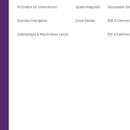
KI-Chatbot für Unternehmen
Systemintegration
Composable Co
Business Intelligence
Cloud-Dienste
B2B E‑Commerc
Datenanalyse & Maschinelles Lernen
B2C E‑Commerc