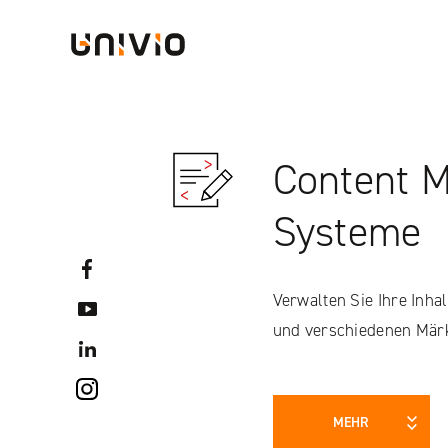
Skip
Univio
to
content
Content 
Systeme
Facebook
Verwalten Sie Ihre Inhal
YouTube
und verschiedenen Märk
LinkedIN
Instagram
MEHR