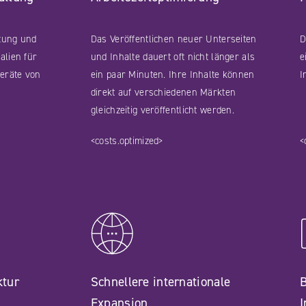
ltung und
Das Veröffentlichen neuer Unterseiten
D
alien für
und Inhalte dauert oft nicht länger als
e
eräte von
ein paar Minuten. Ihre Inhalte können
I
direkt auf verschiedenen Märkten
gleichzeitig veröffentlicht werden.
<costs.optimized>
<
ktur
Schnellere internationale
B
Expansion
I