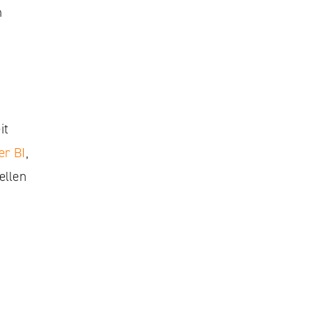
n
it
er BI
,
ellen