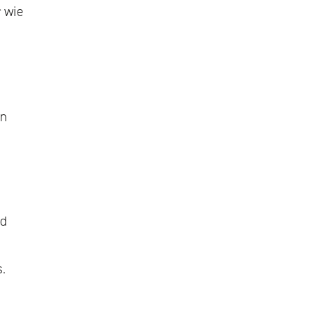
 wie
on
nd
s.