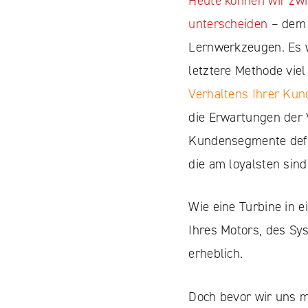
Heute können wir zw
unterscheiden
– dem 
Lernwerkzeugen. Es w
letztere Methode viel
Verhaltens Ihrer Ku
Facebook
die Erwartungen der 
YouTube
Kundensegmente defin
LinkedIN
die am loyalsten sin
Instagram
Wie eine Turbine in e
Ihres Motors, des Sy
erheblich.
Doch bevor wir uns m