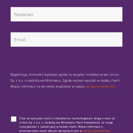
Wypełniając formularz wyrażasz zgodę na wysyłkę Unilettera przez Univio
Sp. z o.o. z siedzibą we Wrocławiu. Zgodę możesz wycofać w każdej chwili.
Więcej informacji na ten temat znajdziesz w naszej
polityce prywatności.
Chcę otrzymywać treści o charakterze marketingowym drogą e-mail od
Univio Sp. z o.o. z siedzibą we Wrocławiu. Mam świadomość, że mogę
zrezygnować z subskrypcji w każdej chwili. Więcej informacji o
przetwarzaniu moich danych dostępnych jest w
polityce prywatności.