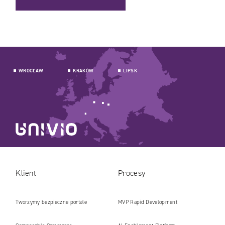
WROCŁAW
KRAKÓW
LIPSK
Klient
Procesy
Tworzymy bezpieczne portale
MVP Rapid Development
internetowe i platformy gotowe na erę