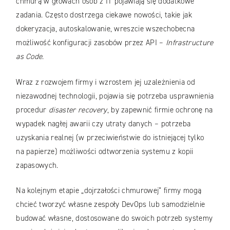
chmurą w głowach osób z IT pojawiają się dodatkowe
zadania. Często dostrzega ciekawe nowości, takie jak
dokeryzacja, autoskalowanie, wreszcie wszechobecna
możliwość konfiguracji zasobów przez API –
Infrastructure
as Code
.
Wraz z rozwojem firmy i wzrostem jej uzależnienia od
niezawodnej technologii, pojawia się potrzeba usprawnienia
procedur
disaster recovery
, by zapewnić firmie ochronę na
wypadek nagłej awarii czy utraty danych – potrzeba
uzyskania realnej (w przeciwieństwie do istniejącej tylko
na papierze) możliwości odtworzenia systemu z kopii
zapasowych.
Na kolejnym etapie „dojrzałości chmurowej” firmy mogą
chcieć tworzyć własne zespoły DevOps lub samodzielnie
budować własne, dostosowane do swoich potrzeb systemy