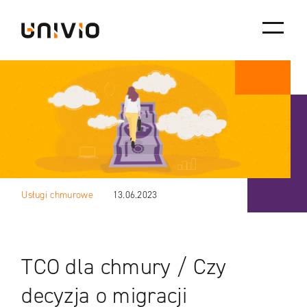
Skip
Univio
to
content
Usługi chmurowe
13.06.2023
TCO dla chmury / Czy
decyzja o migracji