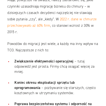
Mając powyższe na uwadze, należy zastanowić się, jakie
czynniki uzasadniają migrację biznesu do chmury – w
dzisiejszych czasach decydenci najczęściej nie stawiają
sobie pytania „czy”, ale „kiedy”. W
2022 r. dane w chmurze
przechowywało aż 60% firm
, co stanowi wzrost z 30% w
2015 r.
Powodów do migracji jest wiele, a każdy ma inny wpływ na
TCO. Najczęstsze z nich to:
Zwiększenie efektywności operacyjnej
– tutaj
odpowiedź jest prosta. Firmy chcą osiągać więcej za
mniej.
Koniec okresu eksploatacji sprzętu lub
oprogramowania
– pozbywanie się starszych, często
kosztownych w utrzymaniu systemów.
Poprawa bezpieczeństwa systemu i odporność na