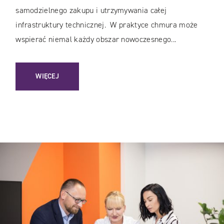
samodzielnego zakupu i utrzymywania całej
infrastruktury technicznej. W praktyce chmura może
wspierać niemal każdy obszar nowoczesnego...
: CZYM SĄ USŁUGI CHMUROWE I JAK WYKORZYSTAĆ JE W 
WIĘCEJ