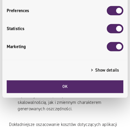
ustalić, czy w ogóle przejście do chmury ma sens.
Preferences
Należy przy tym mieć na uwadze kilka istotnych
czynników:
Statistics
Nawet w przypadku 3-letniej strategii migracji do
chmury struktura kosztów może ulec dużym
Marketing
zmianom, których oszacowanie jest na początku
szalenie trudne.
Przejście do chmury rozwija szeroki wachlarz nowych
Show details
możliwości, które warto poznać.
OK
Istotną częścią każdego projektu migracji do chmury
są koszty zmienne, związane zarówno ze
skalowalnością, jak i zmiennym charakterem
generowanych oszczędności.
Dokładniejsze oszacowanie kosztów dotyczących aplikacji