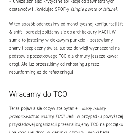
– uniezależniając krytyczne aplikacje od zewnętrznych
dostawców i likwidując SPOF-y
(single points of failure).
W ten sposób odchodzimy od monolitycznej konfiguracji lift
& shift i bardziej zbliżamy się do architektury MACH. W
sumie to jesteśmy w ciekawym punkcie – zostawiamy
znany i bezpieczny świat, ale też do wizji wyznaczonej na
podstawie początkowego TCO dla chmury jeszcze kawał
drogi. Ale już przeszliśmy od rehostingu przez
replatforming aż do refactoringu!
Wracamy do TCO
Teraz pojawia się oczywiste pytanie…
kiedy należy
przeprowadzać analizę TCO
? Jeśli w przypadku powyższej
przykładowej organizacji przeanalizujemy TCO na początku
i na końcu jej drogi w kierunku chmury, wyniki będą