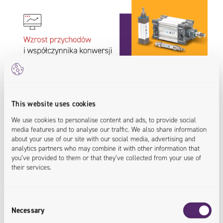
This website uses cookies
Czy warto przeprowadzać analizę
We use cookies to personalise content and ads, to provide social
media features and to analyse our traffic. We also share information
TCO przed migracją?
about your use of our site with our social media, advertising and
analytics partners who may combine it with other information that
you’ve provided to them or that they’ve collected from your use of
Co by nie mówić, przejście do chmury jest decyzją
their services.
strategiczną, ukierunkowaną na rozwój działalności. Nie
jest to taka zwykła decyzja biznesowa. Mając to na uwadze,
mimo wszystko
zalecamy przeprowadzenie analizy TCO, by
Consent
Necessary
określić koszt początkowej migracji
– a nie po to, by
Selection