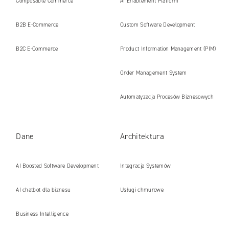
Composable Commerce
AI Enablement Platform
AI
B2B E‑Commerce
Custom Software Development
B2C E‑Commerce
Product Information Management (PIM)
Order Management System
Automatyzacja Procesów Biznesowych
Dane
Architektura
AI Boosted Software Development
Integracja Systemów
AI chatbot dla biznesu
Usługi chmurowe
Business Intelligence