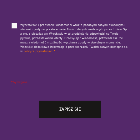
Wypełnienie i przesłanie wiadomości wraz z podanymi danymi osobowymi
stanowi zgodę na przetwarzanie Twoich danych osobowych przez Univio Sp.
z o.o. z siedzibą we Wrocławiu w celu udzielenia odpowiedzi na Twoje
pytanie, przedstawienia oferty. Przesyłając wiadomość, potwierdzasz, że
masz świadomość możliwości wycofania zgody w dowolnym momencie.
Wszelkie dodatkowe informacje o przetwarzaniu Twoich danych dostępne są
w
polityce prywatności.
*
*Wymagane