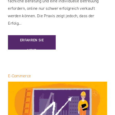
fachliche Beratung und eine individuelle Betreuung
erfordern, online nur schwer erfolgreich verkauft
werden können. Die Praxis zeigt jedoch, dass der
Erfolg...
: WIE LASSEN SICH KOMPLEXE PRODUKTE IM B2B-E-COM
ERFAHREN SIE
MEHR
E-Commerce