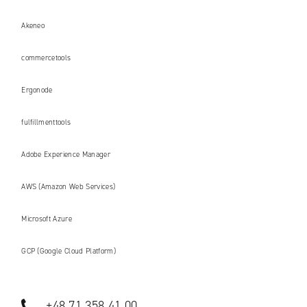
Akeneo
commercetools
Ergonode
fulfillmenttools
Adobe Experience Manager
AWS (Amazon Web Services)
Microsoft Azure
GCP (Google Cloud Platform)
+48 71 358 41 00