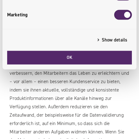
5. Schließlich hilft es den Unternehmen, ihre Produkte und
Marketing
Marktanforderungen besser zu verstehen, und liefert
wertvolle Daten und Analysen, um bessere
Geschäftsentscheidungen zu treffen.
Show details
Zusammenfassend lässt sich sagen, dass PIM-Systeme
Unternehmen dabei helfen, ihre Produktinformationen in
OK
Ordnung zu halten, die Qualität dieser Daten zu
verbessern, den Mitarbeitern das Leben zu erleichtern und
– vor allem – einen besseren Kundenservice zu bieten,
indem sie ihnen aktuelle, vollständige und konsistente
Produktinformationen über alle Kanäle hinweg zur
Verfügung stellen. Außerdem reduzieren sie den
Zeitaufwand, der beispielsweise für die Datenvalidierung
erforderlich ist, auf ein Minimum, so dass sich die
Mitarbeiter anderen Aufgaben widmen können. Wenn Sie