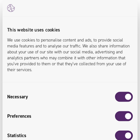
konsistent, genau und aktuell sind.
2. Ein weiteres wichtiges Element ist die Verbesserung der
Effizienz der Abläufe durch die Automatisierung von
This website uses cookies
Prozessen und die Möglichkeit, neue Produkte schnell auf
We use cookies to personalise content and ads, to provide social
den Markt zu bringen.
media features and to analyse our traffic. We also share information
about your use of our site with our social media, advertising and
3. Es ist auch wichtig, eine bessere Personalisierung des
analytics partners who may combine it with other information that
you’ve provided to them or that they’ve collected from your use of
Kundenerlebnisses zu ermöglichen, indem
their services.
maßgeschneiderte Sortimentsinformationen sowohl über
Online- als auch Offline-Verkaufskanäle bereitgestellt
Consent
werden.
Necessary
Selection
4. Das PIM-System unterstützt die Expansion in neue
Märkte, indem es die Verwaltung digitaler Assets in einer
Preferences
mehrsprachigen und mehrkanaligen Umgebung
erleichtert.
Statistics