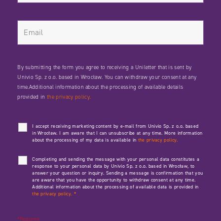
By submitting the form you agree to receiving a Uniletter that is sent by
Univio Sp. z o.o. based in Wrocław. You can withdraw your consent at any
time.Additional information about the processing of available details
provided in
the privacy policy.
I accept receiving marketing content by e-mail from Univio Sp. z o.o. based
in Wrocław. I am aware that I can unsubscribe at any time. More information
about the processing of my data is available in
the privacy policy.
Completing and sending the message with your personal data constitutes a
response to your personal data by Univio Sp. z o.o. based in Wrocław, to
answer your question or inquiry. Sending a message is confirmation that you
are aware that you have the opportunity to withdraw consent at any time.
Additional information about the processing of available data is provided in
the privacy policy.
*
*Required