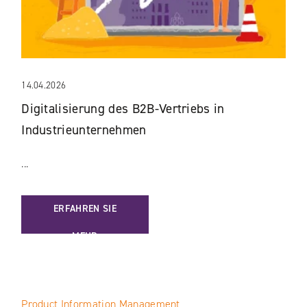
14.04.2026
Digitalisierung des B2B-Vertriebs in
Industrieunternehmen
...
: DIGITALISIERUNG DES B2B-VERTRIEBS IN INDUSTRIEUN
ERFAHREN SIE
MEHR
Product Information Management