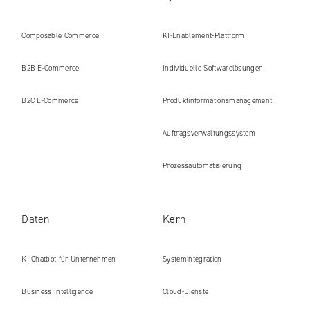
Composable Commerce
KI-Enablement-Plattform
B2B E‑Commerce
Individuelle Softwarelösungen
B2C E‑Commerce
Produkt​informations​management
Auftragsverwaltungssystem
Prozessautomatisierung
Daten
Kern
KI-Chatbot für Unternehmen
Systemintegration
Business Intelligence
Cloud-Dienste