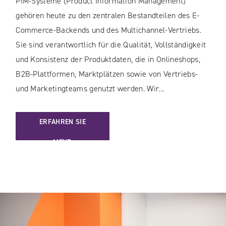
PIM-Systeme (Product Information Management)
gehören heute zu den zentralen Bestandteilen des E-
Commerce-Backends und des Multichannel-Vertriebs.
Sie sind verantwortlich für die Qualität, Vollständigkeit
und Konsistenz der Produktdaten, die in Onlineshops,
B2B-Plattformen, Marktplätzen sowie von Vertriebs-
und Marketingteams genutzt werden. Wir...
: PIM-AUDIT – MEHR UMSATZ DURCH BESSERE PRODUKTDA
ERFAHREN SIE
MEHR