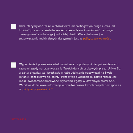
Chcę otrzymywać treści o charakterze marketingowym drogą e-mail od
Univio Sp. z o.o. z siedzibą we Wrocławiu. Mam świadomość, że mogę
zrezygnować z subskrypcji w każdej chwili. Więcej informacji o
przetwarzaniu moich danych dostępnych jest w
polityce prywatności.
Wypełnienie i przesłanie wiadomości wraz z podanymi danymi osobowymi
stanowi zgodę na przetwarzanie Twoich danych osobowych przez Univio Sp.
z o.o. z siedzibą we Wrocławiu w celu udzielenia odpowiedzi na Twoje
pytanie, przedstawienia oferty. Przesyłając wiadomość, potwierdzasz, że
masz świadomość możliwości wycofania zgody w dowolnym momencie.
Wszelkie dodatkowe informacje o przetwarzaniu Twoich danych dostępne są
w
polityce prywatności.
*
*Wymagane