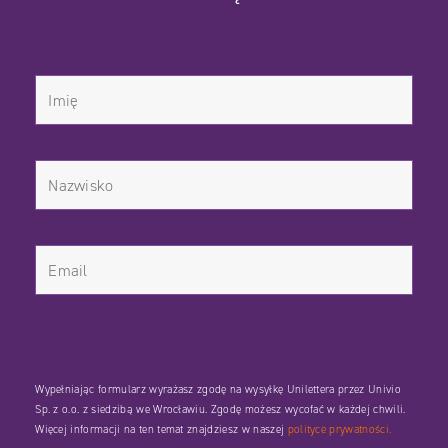
Wypełniając formularz wyrażasz zgodę na wysyłkę Unilettera przez Univio
Sp. z o.o. z siedzibą we Wrocławiu. Zgodę możesz wycofać w każdej chwili.
Więcej informacji na ten temat znajdziesz w naszej
polityce prywatności.