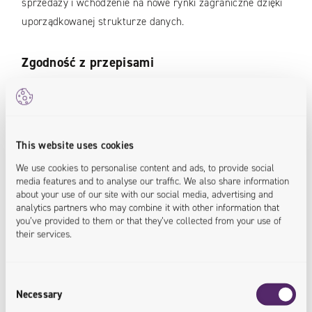
sprzedaży i wchodzenie na nowe rynki zagraniczne dzięki
uporządkowanej strukturze danych.
Zgodność z przepisami
Centralne zarządzanie certyfikatami, informacjami o
składzie czy śladzie węglowym ułatwia spełnienie
rosnących wymagań prawnych i środowiskowych, co ma
This website uses cookies
znaczenie zwłaszcza w obliczu nadchodzących regulacji
We use cookies to personalise content and ads, to provide social
związanych z
Cyfrowym Paszportem Produktów
.
media features and to analyse our traffic. We also share information
about your use of our site with our social media, advertising and
analytics partners who may combine it with other information that
Jaki system PIM wybrać?
you’ve provided to them or that they’ve collected from your use of
their services.
Wybór odpowiedniego systemu powinien wynikać z
głębokiej analizy potrzeb biznesowych.
Consent
W Univio rekomendujemy trzy wiodące rozwiązania, z
Necessary
Selection
których każde odpowiada na nieco inne wyzwania: