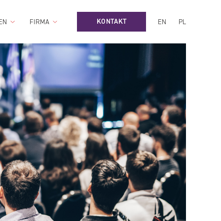
KONTAKT
EN
FIRMA
EN
PL