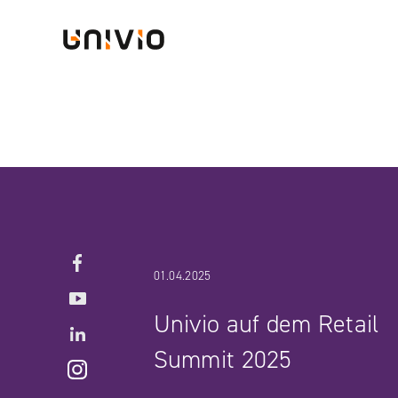
Skip
Univio
to
content
Facebook
01.04.2025
YouTube
Univio auf dem Retail
LinkedIN
Summit 2025
Instagram