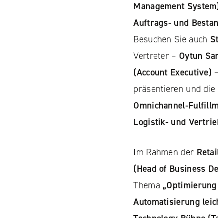
Management System
Auftrags- und Besta
Besuchen Sie auch
S
Vertreter –
Oytun Sar
(Account Executive)
–
präsentieren und die
Omnichannel-Fulfill
Logistik- und Vertri
Im Rahmen der
Reta
(Head of Business D
Thema
„Optimierung
Automatisierung leic