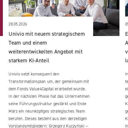
28.05.2026
0
Univio mit neuem strategischem
E
Team und einem
A
weiterentwickelten Angebot mit
v
starkem KI-Anteil
l
Univio setzt konsequent den
I
Transformationsplan um, der gemeinsam mit
t
dem Fonds Value4Capital erarbeitet wurde.
e
In der nächsten Phase hat das Unternehmen
g
seine Führungsstruktur gestärkt und Ende
K
März ein neunköpfiges strategisches Team
g
berufen. Dieses besteht aus den derzeitigen
K
Vorstandsmitgliedern: Grzegorz Kuczyński —
i