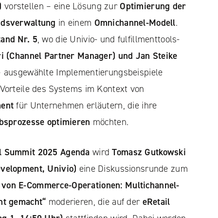
)
vorstellen – eine Lösung zur
Optimierung der
ndsverwaltung
in einem
Omnichannel-Modell
.
tand Nr. 5
, wo die Univio- und fulfillmenttools-
i (Channel Partner Manager) und Jan Steike
 ausgewählte Implementierungsbeispiele
 Vorteile des Systems im Kontext von
ment
für Unternehmen erläutern, die ihre
ebsprozesse optimieren
möchten.
il Summit 2025 Agenda
wird
Tomasz Gutkowski
evelopment, Univio)
eine Diskussionsrunde zum
 von E-Commerce-Operationen: Multichannel-
ht gemacht“
moderieren, die auf der
eRetail