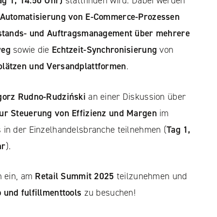
g 1, 14:50 Uhr)
stattfinden wird. Dabei werden
Automatisierung von E-Commerce-Prozessen
stands- und Auftragsmanagement über mehrere
weg
sowie die
Echtzeit-Synchronisierung
von
plätzen und Versandplattformen
.
gorz Rudno-Rudziński
an einer Diskussion über
zur Steuerung von Effizienz und Margen
im
 in der Einzelhandelsbranche teilnehmen (
Tag 1,
hr
).
h ein, am
Retail Summit 2025
teilzunehmen und
 und fulfillmenttools
zu besuchen!