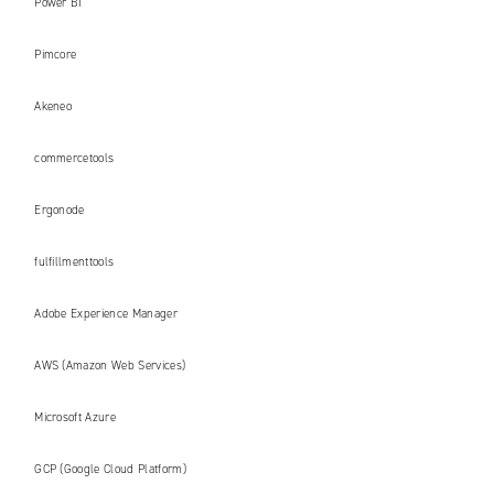
Power BI
Pimcore
Akeneo
commercetools
Ergonode
fulfillmenttools
Adobe Experience Manager
AWS (Amazon Web Services)
Microsoft Azure
GCP (Google Cloud Platform)