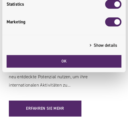
Die Univio hat Global4Net offiziell übernommen.
Statistics
Während das erste Unternehmen bereits über ein
umfassendes Lösungsportfolio zur
Marketing
Unternehmensdigitalisierung verfügt, werden die
beiden Partner gemeinsam einen starken Marktführer
insbesondere im Angebot von Magento und anderen
Show details
Adobe-basierten Diensten schaffen. Als eines der
größten Teams von Magento-Experten auf dem
OK
polnischen Markt möchten beide Unternehmen dieses
neu entdeckte Potenzial nutzen, um ihre
internationalen Aktivitäten zu…
ERFAHREN SIE MEHR