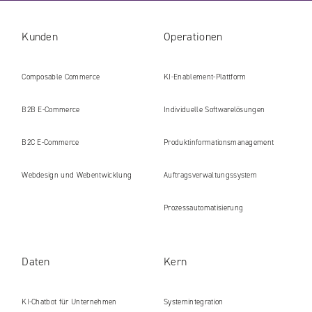
Kunden
Operationen
Composable Commerce
KI-Enablement-Plattform
B2B E‑Commerce
Individuelle Softwarelösungen
B2C E‑Commerce
Produkt​informations​management
Webdesign und Webentwicklung
Auftragsverwaltungssystem
Prozessautomatisierung
Daten
Kern
KI-Chatbot für Unternehmen
Systemintegration