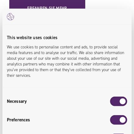
ERFAHREN SIE MEHR
This website uses cookies
We use cookies to personalise content and ads, to provide social
media features and to analyse our traffic. We also share information
about your use of our site with our social media, advertising and
analytics partners who may combine it with other information that
you’ve provided to them or that they’ve collected from your use of
their services.
21.02.2022
Consent
Necessary
Global4Net tritt der Univio bei. Aufbau eines
Selection
europäischen Champions für die digitale
Preferences
Commerce-Transformation