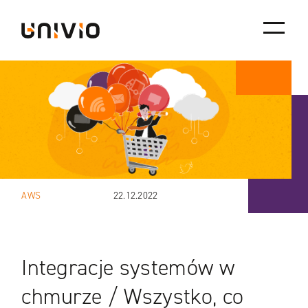
Skip
Univio
to
content
AWS
22.12.2022
Integracje systemów w
chmurze / Wszystko, co