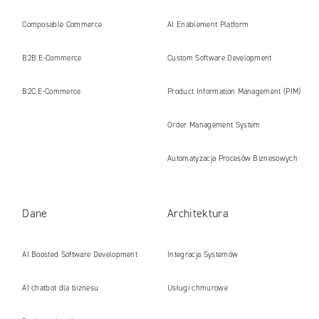
internetowe i platformy gotowe na erę
Composable Commerce
AI Enablement Platform
AI
B2B E‑Commerce
Custom Software Development
B2C E‑Commerce
Product Information Management (PIM)
Order Management System
Automatyzacja Procesów Biznesowych
Dane
Architektura
AI Boosted Software Development
Integracja Systemów
AI chatbot dla biznesu
Usługi chmurowe