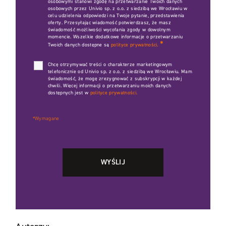
osobowymi stanowi zgodę na przetwarzanie Twoich danych
osobowych przez Univio sp. z o.o. z siedzibą we Wrocławiu w
celu udzielenia odpowiedzi na Twoje pytanie, przedstawienia
oferty. Przesyłając wiadomość potwierdzasz, że masz
świadomość możliwości wycofania zgody w dowolnym
momencie. Wszelkie dodatkowe informacje o przetwarzaniu
*
Twoich danych dostępne są
polityce prywatności.
Chcę otrzymywać treści o charakterze marketingowym
telefonicznie od Univio sp. z o.o. z siedzibą we Wrocławiu. Mam
świadomość, że mogę zrezygnować z subskrypcji w każdej
chwili. Więcej informacji o przetwarzaniu moich danych
dostępnych jest w
polityce prywatności.
*Wymagane