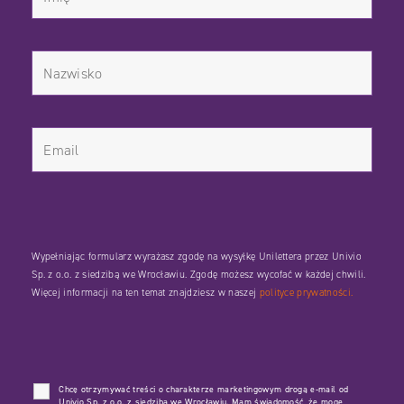
Wypełniając formularz wyrażasz zgodę na wysyłkę Unilettera przez Univio
Sp. z o.o. z siedzibą we Wrocławiu. Zgodę możesz wycofać w każdej chwili.
Więcej informacji na ten temat znajdziesz w naszej
polityce prywatności.
Chcę otrzymywać treści o charakterze marketingowym drogą e-mail od
Univio Sp. z o.o. z siedzibą we Wrocławiu. Mam świadomość, że mogę