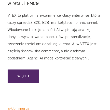
w retail i FMCG
VTEX to platforma e-commerce klasy enterprise, która
łączy sprzedaż B2C, B2B, marketplace i omnichannel.
Wbudowane funkcjonalności AI wspierają analizę
danych, wyszukiwanie produktów, personalizację,
tworzenie treści oraz obsługę klienta. AI w VTEX jest
częścią środowiska commerce, a nie osobnym
dodatkiem. Agenci AI mogą korzystać z danych...
: AI W VTEX. JAK PLATFORMA ZMIENIA E-COMMERCE W RET
WIĘCEJ
E-Commerce