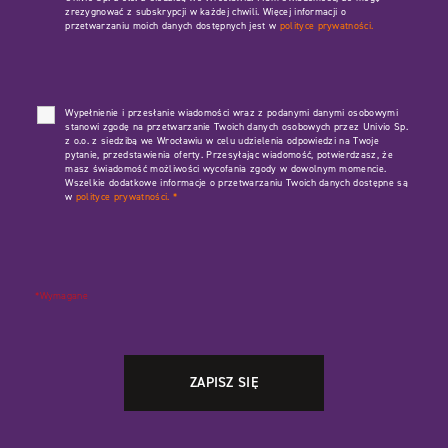
zrezygnować z subskrypcji w każdej chwili. Więcej informacji o
przetwarzaniu moich danych dostępnych jest w
polityce prywatności.
Wypełnienie i przesłanie wiadomości wraz z podanymi danymi osobowymi
stanowi zgodę na przetwarzanie Twoich danych osobowych przez Univio Sp.
z o.o. z siedzibą we Wrocławiu w celu udzielenia odpowiedzi na Twoje
pytanie, przedstawienia oferty. Przesyłając wiadomość, potwierdzasz, że
masz świadomość możliwości wycofania zgody w dowolnym momencie.
Wszelkie dodatkowe informacje o przetwarzaniu Twoich danych dostępne są
w
polityce prywatności.
*
*Wymagane