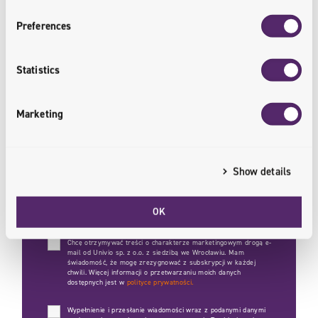
Preferences
Statistics
Marketing
Show details
OK
Chcę otrzymywać treści o charakterze marketingowym drogą e-
mail od Univio sp. z o.o. z siedzibą we Wrocławiu. Mam
świadomość, że mogę zrezygnować z subskrypcji w każdej
chwili. Więcej informacji o przetwarzaniu moich danych
dostępnych jest w
polityce prywatności.
Wypełnienie i przesłanie wiadomości wraz z podanymi danymi