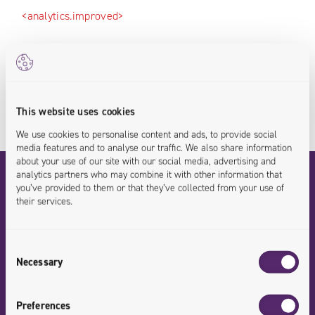
<analytics.improved>
<opt
This website uses cookies
Jaką wartość możesz uzyskać? Nasza oferta
We use cookies to personalise content and ads, to provide social
media features and to analyse our traffic. We also share information
about your use of our site with our social media, advertising and
analytics partners who may combine it with other information that
Warsztaty doradztwa technologicznego
you’ve provided to them or that they’ve collected from your use of
their services.
Warsztaty doradztwa technologicznego
Consent
Necessary
Selection
Zarezerwuj 2-3 dni Twojego zespołu na produktywne
warsztaty z naszymi ekspertami
Preferences