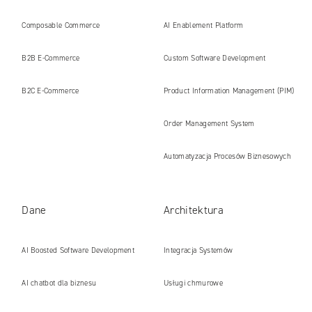
internetowe i platformy gotowe na erę
Composable Commerce
AI Enablement Platform
AI
B2B E‑Commerce
Custom Software Development
B2C E‑Commerce
Product Information Management (PIM)
Order Management System
Automatyzacja Procesów Biznesowych
Dane
Architektura
AI Boosted Software Development
Integracja Systemów
AI chatbot dla biznesu
Usługi chmurowe