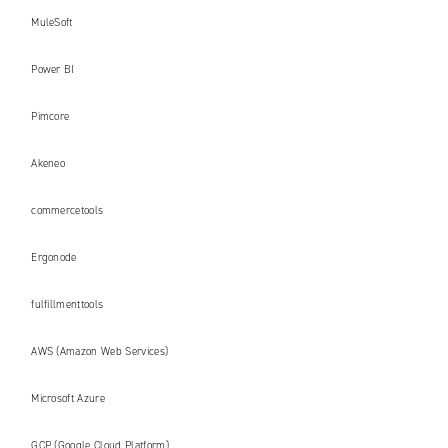
MuleSoft
Power BI
Pimcore
Akeneo
commercetools
Ergonode
fulfillmenttools
AWS (Amazon Web Services)
Microsoft Azure
GCP (Google Cloud Platform)