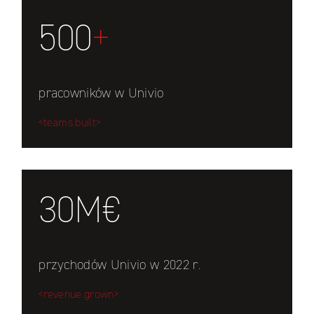
500
+
pracowników w Univio
<teams.built>
30M€
przychodów Univio w 2022 r.
<revenue.grown>