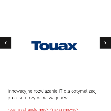
Previous
Innowacyjne rozwiązanie IT dla optymalizacji
Mig
procesu utrzymania wagonów
sce
<business.transformed>
<risks.removed>
<pro