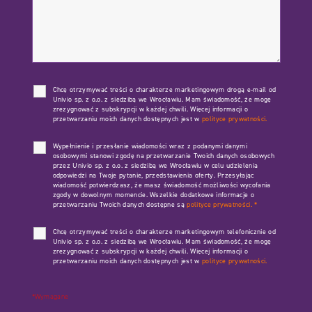
Chcę otrzymywać treści o charakterze marketingowym drogą e-mail od
Univio sp. z o.o. z siedzibą we Wrocławiu. Mam świadomość, że mogę
zrezygnować z subskrypcji w każdej chwili. Więcej informacji o
przetwarzaniu moich danych dostępnych jest w
polityce prywatności.
Wypełnienie i przesłanie wiadomości wraz z podanymi danymi
osobowymi stanowi zgodę na przetwarzanie Twoich danych osobowych
przez Univio sp. z o.o. z siedzibą we Wrocławiu w celu udzielenia
odpowiedzi na Twoje pytanie, przedstawienia oferty. Przesyłając
wiadomość potwierdzasz, że masz świadomość możliwości wycofania
zgody w dowolnym momencie. Wszelkie dodatkowe informacje o
przetwarzaniu Twoich danych dostępne są
polityce prywatności.
*
Chcę otrzymywać treści o charakterze marketingowym telefonicznie od
Univio sp. z o.o. z siedzibą we Wrocławiu. Mam świadomość, że mogę
zrezygnować z subskrypcji w każdej chwili. Więcej informacji o
przetwarzaniu moich danych dostępnych jest w
polityce prywatności.
*Wymagane