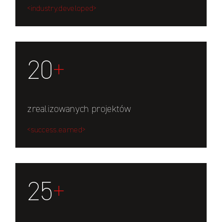
<industry.developed>
20
+
zrealizowanych projektów
<success.earned>
25
+