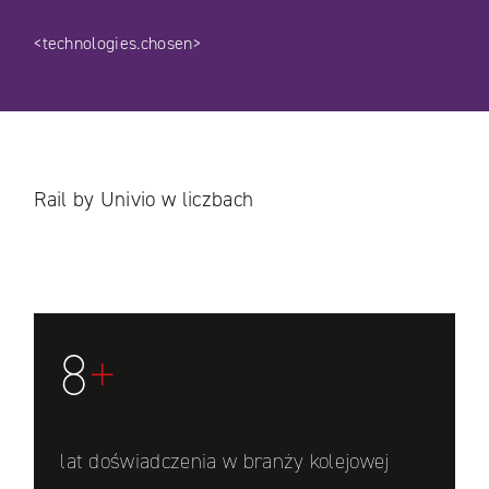
<technologies.chosen>
Rail by Univio w liczbach
8
+
lat doświadczenia w branży kolejowej