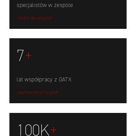
specjalistów w zespole
<skills.developed>
7
+
lat współpracy z GATX
<partnership.forged>
100K
+