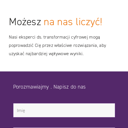
WIĘCEJ
WIĘCEJ
Możesz
na nas liczyć!
CASE STUDIES
CASE STUDIES
Nasi eksperci ds. transformacji cyfrowej mogą
poprowadzić Cię przez właściwe rozwiązania, aby
uzyskać najbardziej wpływowe wyniki.
Porozmawiajmy . Napisz do nas