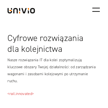
Skip
Univio
to
content
Cyfrowe rozwiązania
dla kolejnictwa
Nasze rozwiązania IT dla kolei zoptymalizują
kluczowe obszary Twojej działalności: od zarządzania
wagonami i zasobami kolejowymi po utrzymanie
ruchu.
<rail.innovated>