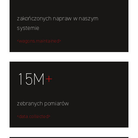
zakończonych napraw w naszym
systemie
<wagons.maintained>
15M
+
zebranych pomiarów
<data.collected>