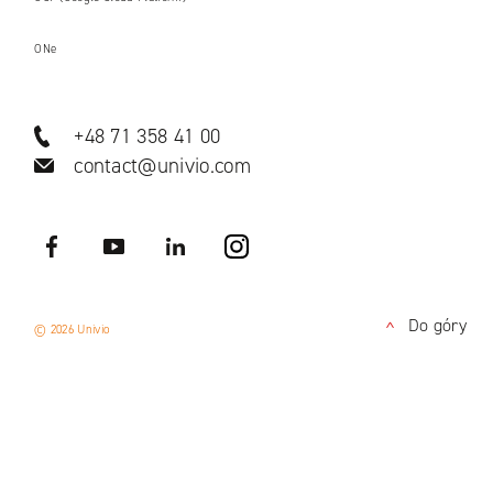
ONe
+48 71 358 41 00
contact@univio.com
Facebook
YouTube
LinkedIN
Instagram
Do góry
© 2026 Univio
<