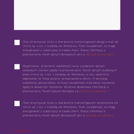
Chcę otrzymywać treści o charakterze marketingowym drogą e-mail od
Univio sp. z o.o. z siedzibą we Wrocławiu. Mam świadomość, że mogę
zrezygnować z subskrypcji w każdej chwili. Więcej informacji o
przetwarzaniu moich danych dostępnych jest w
polityce prywatności.
Wypełnienie i przesłanie wiadomości wraz z podanymi danymi
osobowymi stanowi zgodę na przetwarzanie Twoich danych osobowych
przez Univio sp. z o.o. z siedzibą we Wrocławiu w celu udzielenia
odpowiedzi na Twoje pytanie, przedstawienia oferty. Przesyłając
wiadomość potwierdzasz, że masz świadomość możliwości wycofania
zgody w dowolnym momencie. Wszelkie dodatkowe informacje o
przetwarzaniu Twoich danych dostępne są
polityce prywatności.
*
Chcę otrzymywać treści o charakterze marketingowym telefonicznie od
Univio sp. z o.o. z siedzibą we Wrocławiu. Mam świadomość, że mogę
zrezygnować z subskrypcji w każdej chwili. Więcej informacji o
przetwarzaniu moich danych dostępnych jest w
polityce prywatności.
*Wymagane