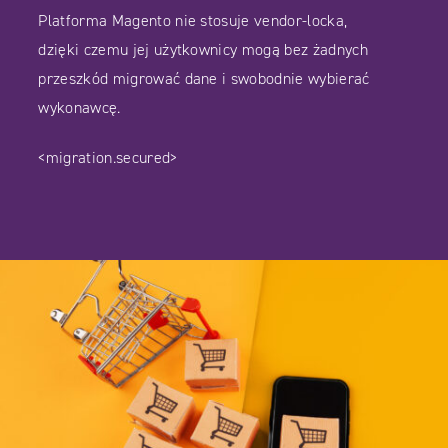
Platforma Magento nie stosuje vendor-locka,
dzięki czemu jej użytkownicy mogą bez żadnych
przeszkód migrować dane i swobodnie wybierać
wykonawcę.
<migration.secured>