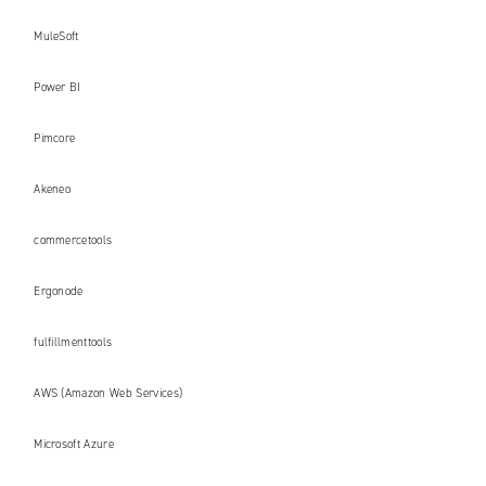
MuleSoft
Power BI
Pimcore
Akeneo
commercetools
Ergonode
fulfillmenttools
AWS (Amazon Web Services)
Microsoft Azure