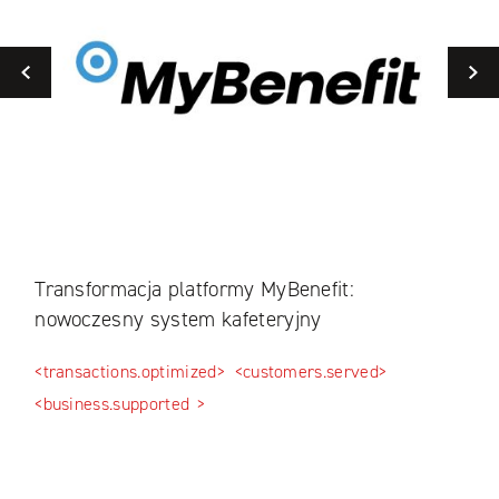
Previous
Transformacja platformy MyBenefit:
Int
nowoczesny system kafeteryjny
wie
<transactions.optimized>
<customers.served>
<cus
<business.supported >
<tra