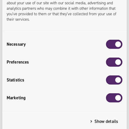
about your use of our site with our social media, advertising and
analytics partners who may combine it with other information that
Univio sp. z o.o.
×
Magento 2
you’ve provided to them or that they’ve collected from your use of
their services.
110+
Consent
Necessary
Selection
Preferences
Magento Developerów na pokładzie
Univio
Statistics
Marketing
5
Show details