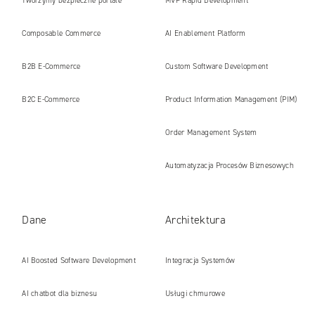
Tworzymy bezpieczne portale
MVP Rapid Development
internetowe i platformy gotowe na erę
Composable Commerce
AI Enablement Platform
AI
B2B E‑Commerce
Custom Software Development
B2C E‑Commerce
Product Information Management (PIM)
Order Management System
Automatyzacja Procesów Biznesowych
Dane
Architektura
AI Boosted Software Development
Integracja Systemów
AI chatbot dla biznesu
Usługi chmurowe