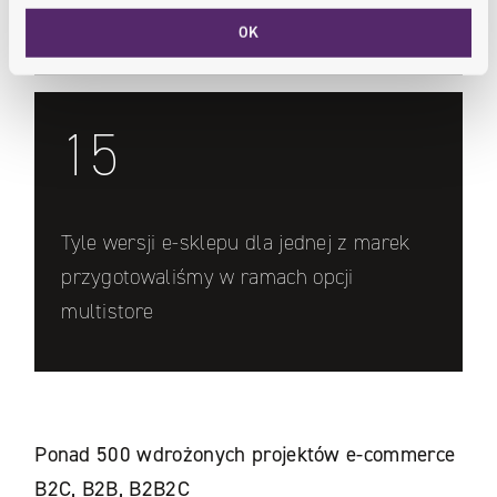
Certyfikowanych Specjalistów Magento
OK
15
Tyle wersji e-sklepu dla jednej z marek
przygotowaliśmy w ramach opcji
multistore
Ponad 500 wdrożonych projektów e-commerce
B2C, B2B, B2B2C