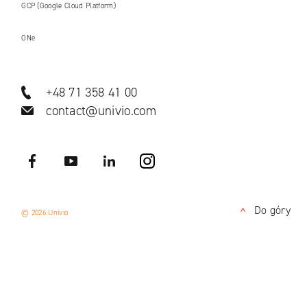
GCP (Google Cloud Platform)
ONe
+48 71 358 41 00
contact@univio.com
Facebook
YouTube
LinkedIN
Instagram
Do góry
© 2026 Univio
<