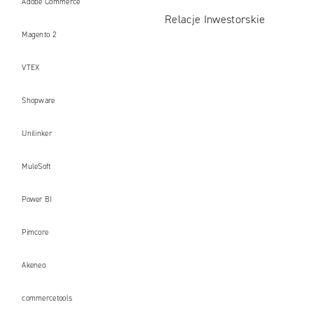
Adobe Commerce
Relacje Inwestorskie
Magento 2
VTEX
Shopware
Unilinker
MuleSoft
Power BI
Pimcore
Akeneo
commercetools