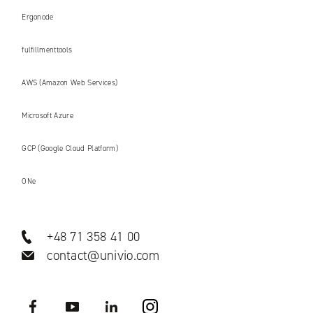
Ergonode
fulfillmenttools
AWS (Amazon Web Services)
Microsoft Azure
GCP (Google Cloud Platform)
ONe
+48 71 358 41 00
contact@univio.com
Facebook
YouTube
LinkedIN
Instagram