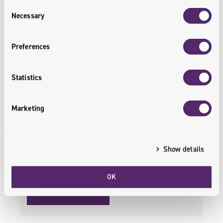
Consent
Necessary
Zarząd Unity S.A. z siedzibą we Wrocławiu,
Selection
wpisanej do rejestru przedsiębiorców Krajowego
Rejestru Sądowego prowadzonego przez Sąd
Preferences
Rejonowy dla Wrocławia – Fabrycznej we
Wrocławiu, VI Wydział Gospodarczy Krajowego
Statistics
Rejestru Sądowego pod numerem KRS:
0000004330, NIP: 8942649070, REGON:
Marketing
932269479 („Spółka”), na podstawie art. 16 ust. 1
ustawy z dnia 30 sierpnia 2019 r. o zmianie
ustawy – Kodeks spółek handlowych oraz…
Show details
OK
WIĘCEJ