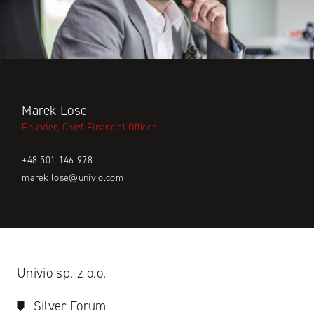
Marek Lose
Founder, Chief Financial Officer
+48 501 146 978
marek.lose@univio.com
Univio sp. z o.o.
Silver Forum