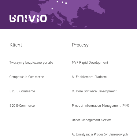
Klient
Procesy
Tworzymy bezpieczne portale
MVP Rapid Development
internetowe i platformy gotowe na erę
Composable Commerce
AI Enablement Platform
AI
B2B E‑Commerce
Custom Software Development
B2C E‑Commerce
Product Information Management (PIM)
Order Management System
Automatyzacja Procesów Biznesowych