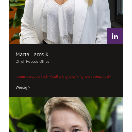
Marta Jarosik
Chief People Officer
<teams.supported>
<culture.grown>
<growth.enabled>
Więcej >