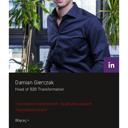
Damian Gierczak
Head of B2B Transformation
<commerce.transformed>
<platforms.scaled>
<foundations.built>
Więcej >