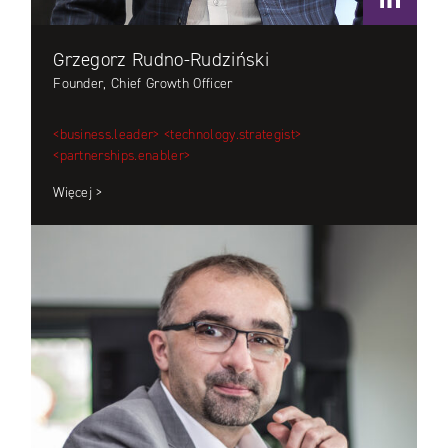
Grzegorz Rudno-Rudziński
Founder, Chief Growth Officer
<business.leader>
<technology.strategist>
<partnerships.enabler>
Więcej >