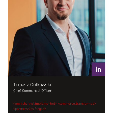
Tomasz Gutkowski
Chief Commercial Officer
<omnichannel.implemented>
<commerce.transformed>
<partnerships.forged>