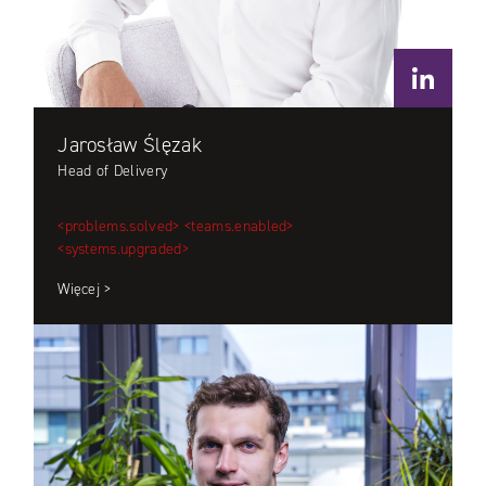
Jarosław Ślęzak
Head of Delivery
<problems.solved>
<teams.enabled>
<systems.upgraded>
Więcej >