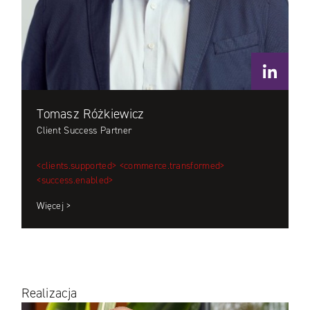
Tomasz Różkiewicz
Client Success Partner
<clients.supported>
<commerce.transformed>
<success.enabled>
Więcej >
Realizacja