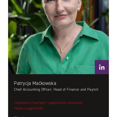
Patrycja Maćkowska
Chief Accounting Officer, Head of Finance and Payroll
<numbers.crunched>
<paperwork.mastered>
<teams.supported>