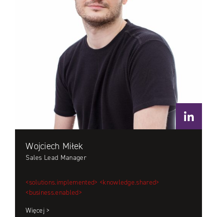
Wojciech Miłek
Sales Lead Manager
<solutions.implemented>
<knowledge.shared>
<business.enabled>
Więcej >