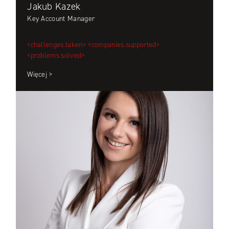
Jakub Kazek
Key Account Manager
<challenges.taken>
<companies.supported>
<problems.solved>
Więcej >