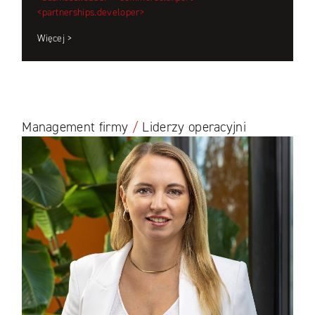
<partnerships.developer>
Więcej >
Management firmy
/
Liderzy operacyjni