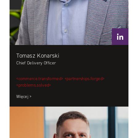
Tomasz Konarski
Chief Delivery Officer
<commerce.transformed>
<partnerships.forged>
<problems.solved>
Więcej >