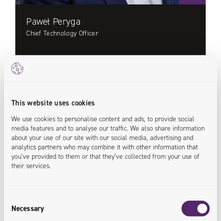
Paweł Peryga
Chief Technology Officer
<architecture.improved>
<platforms.scaled>
<foundations.built>
Więcej >
This website uses cookies
We use cookies to personalise content and ads, to provide social
media features and to analyse our traffic. We also share information
about your use of our site with our social media, advertising and
analytics partners who may combine it with other information that
Rozwój biznesu
/
Relacje z klientami
you’ve provided to them or that they’ve collected from your use of
their services.
Consent
Necessary
Selection