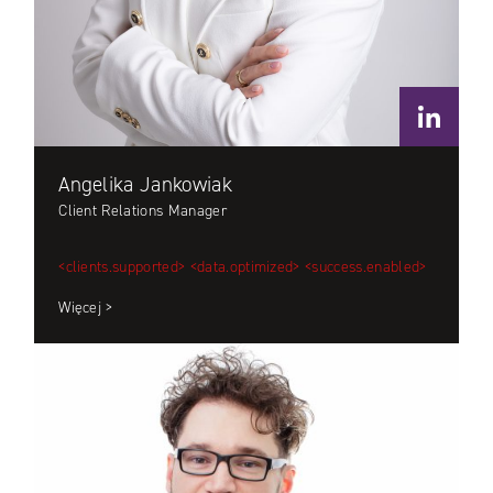
Angelika Jankowiak
Client Relations Manager
<clients.supported>
<data.optimized>
<success.enabled>
Więcej >