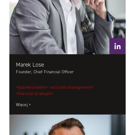
Marek Lose
Founder, Chief Financial Officer
<business.leader>
<accounts.management>
<financial.strategist>
Więcej >