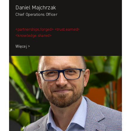
Daniel Majchrzak
Chief Operations Officer
<partnerships.forged>
<trust.earned>
<knowledge.shared>
Więcej >