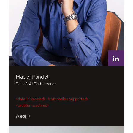
Maciej Pondel
Data & AI Tech Leader
<data.innovated>
<companies.supported>
<problems.solved>
Więcej >