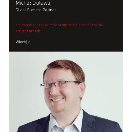
Michał Duława
Client Success Partner
<companies.supported>
<commerce.transformed>
<trust.earned>
Więcej >