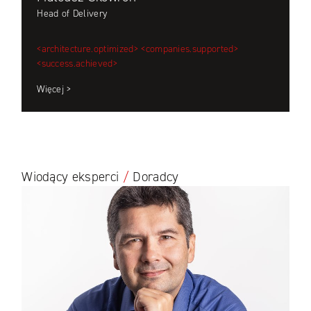
Head of Delivery
<architecture.optimized>
<companies.supported>
<success.achieved>
Więcej >
Wiodący eksperci
/
Doradcy