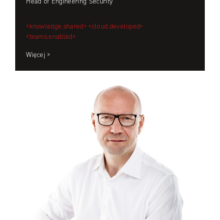
Head of Engineering Security
<knowledge.shared>
<cloud.developed>
<teams.enabled>
Więcej >