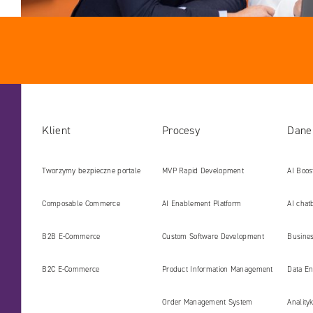
Klient
Procesy
Dane
Tworzymy bezpieczne portale
MVP Rapid Development
AI Boos
internetowe i platformy gotowe
Develo
Composable Commerce
AI Enablement Platform
AI chat
na erę AI
B2B E‑Commerce
Custom Software Development
Busines
B2C E‑Commerce
Product Information Management
Data En
(PIM)
Order Management System
Anality