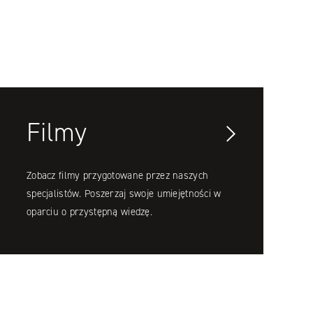
Filmy
Zobacz filmy przygotowane przez naszych
specjalistów. Poszerzaj swoje umiejętności w
oparciu o przystępną wiedzę.