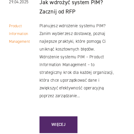
Jak wdrożyć system PIM?
29.04.2025
Zacznij od RFP
Planujesz wdrożenie systemu PIM?
Product
Zanim wybierzesz dostawcę, poznaj
Information
najlepsze praktyki, które pomogą Ci
Management
uniknąć kosztownych błędów.
Wdrożenie systemu PIM – Product
Information Management – to
strategiczny krok dla każdej organizacji,
która chce uporządkować dane i
zwiększyć efektywność operacyjną
poprzez zarządzanie...
 JEST I JAKI WYBRAĆ W 2026?
: JAK WDROŻYĆ SYSTEM PIM? ZACZNIJ OD
WIĘCEJ