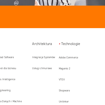
Architektura
Technologie
ted Software
Integracja Systemów
Adobe Commerce
pment
bot dla biznesu
Usługi chmurowe
Magento 2
s Intelligence
VTEX
gineering
Shopware
ka Danych i Machine
Unilinker