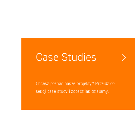
Case Studies
Chcesz poznać nasze projekty? Przejdź do
sekcji case study i zobacz jak działamy.
Facebook