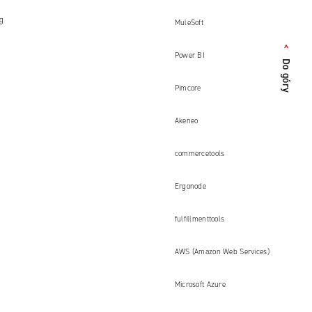
ng
MuleSoft
<
Do góry
Power BI
Pimcore
Akeneo
commercetools
Ergonode
fulfillmenttools
AWS (Amazon Web Services)
Microsoft Azure