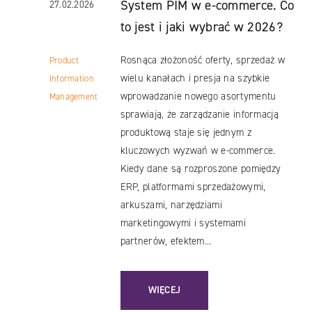
System PIM w e-commerce. Co
27.02.2026
to jest i jaki wybrać w 2026?
Rosnąca złożoność oferty, sprzedaż w
Product
wielu kanałach i presja na szybkie
Information
wprowadzanie nowego asortymentu
Management
sprawiają, że zarządzanie informacją
produktową staje się jednym z
kluczowych wyzwań w e-commerce.
Kiedy dane są rozproszone pomiędzy
ERP, platformami sprzedażowymi,
arkuszami, narzędziami
marketingowymi i systemami
partnerów, efektem...
: SYSTEM PIM W E-COMMERCE. CO TO
WIĘCEJ