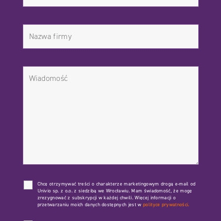
Chcę otrzymywać treści o charakterze marketingowym drogą e-mail od
Univio sp. z o.o. z siedzibą we Wrocławiu. Mam świadomość, że mogę
zrezygnować z subskrypcji w każdej chwili. Więcej informacji o
przetwarzaniu moich danych dostępnych jest w
polityce prywatności.