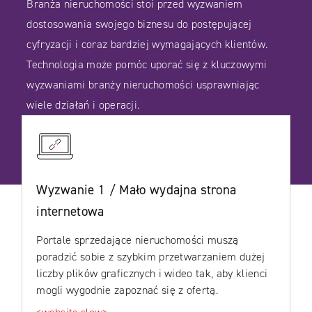
Branża nieruchomości stoi przed wyzwaniem
dostosowania swojego biznesu do postępującej
cyfryzacji i coraz bardziej wymagających klientów.
Technologia może pomóc uporać się z kluczowymi
wyzwaniami branży nieruchomości usprawniając
wiele działań i operacji.
Wyzwanie 1 / Mało wydajna strona
internetowa
Portale sprzedające nieruchomości muszą
poradzić sobie z szybkim przetwarzaniem dużej
liczby plików graficznych i wideo tak, aby klienci
mogli wygodnie zapoznać się z ofertą.