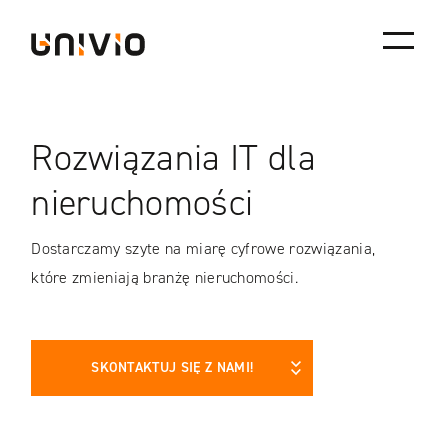
Skip
Univio
to
content
Rozwiązania IT dla
nieruchomości
Dostarczamy szyte na miarę cyfrowe rozwiązania,
które zmieniają branżę nieruchomości.
SKONTAKTUJ SIĘ Z NAMI!