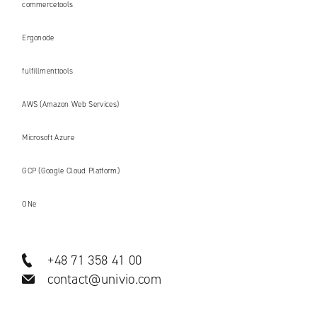
commercetools
Ergonode
fulfillmenttools
AWS (Amazon Web Services)
Microsoft Azure
GCP (Google Cloud Platform)
ONe
+48 71 358 41 00
contact@univio.com