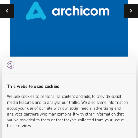
Previous
Portal Self-Service dla najwyższego standardu
Mig
obsługi klienta
por
This website uses cookies
<process.simplified>
<support.optimized>
<fut
We use cookies to personalise content and ads, to provide social
<systems.integrated>
<pro
media features and to analyse our traffic. We also share information
about your use of our site with our social media, advertising and
analytics partners who may combine it with other information that
you’ve provided to them or that they’ve collected from your use of
their services.