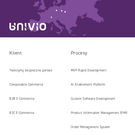
Klient
Procesy
Tworzymy bezpieczne portale
MVP Rapid Development
internetowe i platformy gotowe na erę
Composable Commerce
AI Enablement Platform
AI
B2B E‑Commerce
Custom Software Development
B2C E‑Commerce
Product Information Management (PIM)
Order Management System