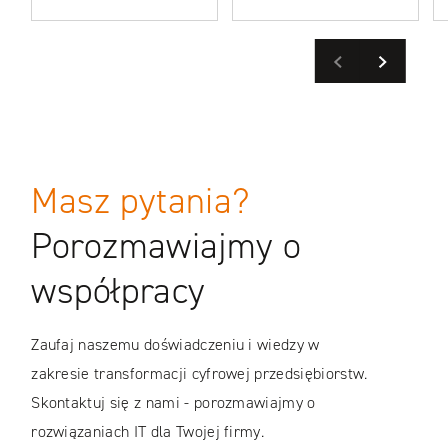
Previous
Next
WIĘCEJ
CASE STUDIES
Masz pytania?
CASE STUDIES
Porozmawiajmy o
współpracy
Zaufaj naszemu doświadczeniu i wiedzy w
zakresie transformacji cyfrowej przedsiębiorstw.
Skontaktuj się z nami - porozmawiajmy o
rozwiązaniach IT dla Twojej firmy.