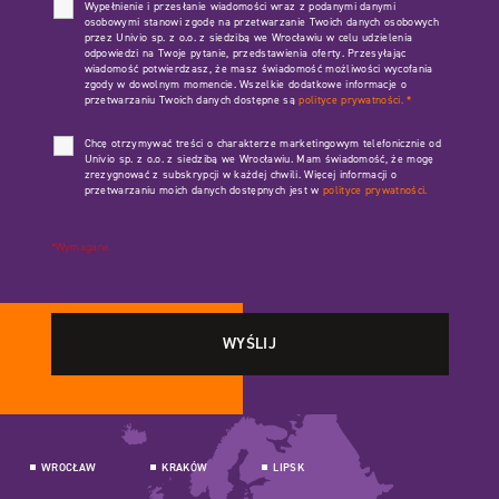
Wypełnienie i przesłanie wiadomości wraz z podanymi danymi
osobowymi stanowi zgodę na przetwarzanie Twoich danych osobowych
przez Univio sp. z o.o. z siedzibą we Wrocławiu w celu udzielenia
odpowiedzi na Twoje pytanie, przedstawienia oferty. Przesyłając
wiadomość potwierdzasz, że masz świadomość możliwości wycofania
zgody w dowolnym momencie. Wszelkie dodatkowe informacje o
przetwarzaniu Twoich danych dostępne są
polityce prywatności.
*
Chcę otrzymywać treści o charakterze marketingowym telefonicznie od
Univio sp. z o.o. z siedzibą we Wrocławiu. Mam świadomość, że mogę
zrezygnować z subskrypcji w każdej chwili. Więcej informacji o
przetwarzaniu moich danych dostępnych jest w
polityce prywatności.
*Wymagane
WROCŁAW
KRAKÓW
LIPSK