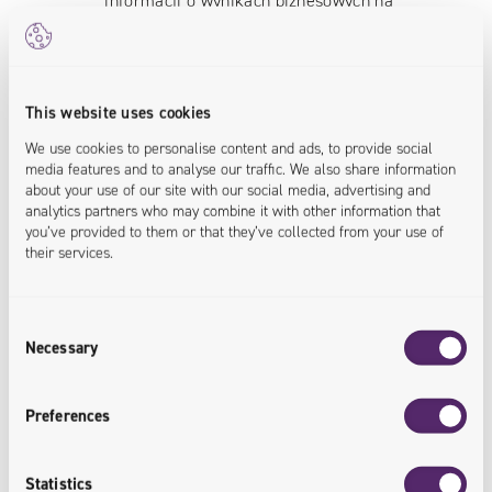
informacji o wynikach biznesowych na
różnych poziomach.
<analytics.optimized>
This website uses cookies
We use cookies to personalise content and ads, to provide social
media features and to analyse our traffic. We also share information
about your use of our site with our social media, advertising and
analytics partners who may combine it with other information that
you’ve provided to them or that they’ve collected from your use of
their services.
Usprawnienie procesów
decyzyjnych
Consent
Necessary
Zapewnienie kierownictwu najwyższej
Selection
klasy narzędzi, które pomogą
prowadzić biznes we właściwym
Preferences
kierunku.
<data.integrated>
Statistics