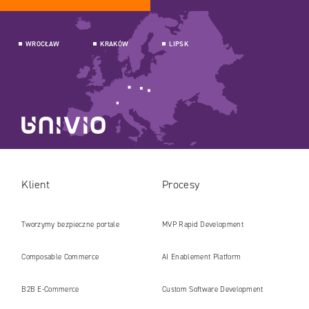
WROCŁAW
KRAKÓW
LIPSK
Klient
Procesy
Tworzymy bezpieczne portale
MVP Rapid Development
internetowe i platformy gotowe na erę
Composable Commerce
AI Enablement Platform
AI
B2B E‑Commerce
Custom Software Development