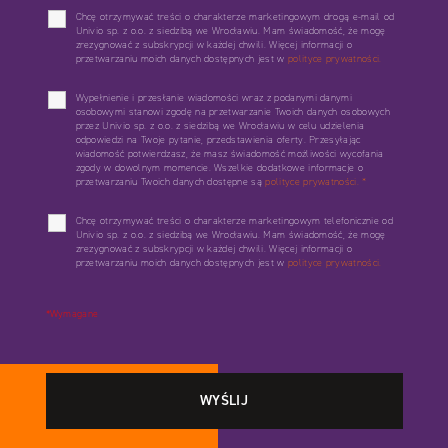
Chcę otrzymywać treści o charakterze marketingowym drogą e-mail od
Univio sp. z o.o. z siedzibą we Wrocławiu. Mam świadomość, że mogę
zrezygnować z subskrypcji w każdej chwili. Więcej informacji o
przetwarzaniu moich danych dostępnych jest w
polityce prywatności.
Wypełnienie i przesłanie wiadomości wraz z podanymi danymi
osobowymi stanowi zgodę na przetwarzanie Twoich danych osobowych
przez Univio sp. z o.o. z siedzibą we Wrocławiu w celu udzielenia
odpowiedzi na Twoje pytanie, przedstawienia oferty. Przesyłając
wiadomość potwierdzasz, że masz świadomość możliwości wycofania
zgody w dowolnym momencie. Wszelkie dodatkowe informacje o
przetwarzaniu Twoich danych dostępne są
polityce prywatności.
*
Chcę otrzymywać treści o charakterze marketingowym telefonicznie od
Univio sp. z o.o. z siedzibą we Wrocławiu. Mam świadomość, że mogę
zrezygnować z subskrypcji w każdej chwili. Więcej informacji o
przetwarzaniu moich danych dostępnych jest w
polityce prywatności.
*Wymagane