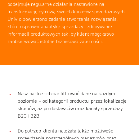
podejmuje regularne działania nastawione na
transformację cyfrową swoich kanałów sprzedażowych.
Univio powierzono zadanie stworzenia rozwiązania,
które usprawni analitykę sprzedaży i zdobywanie
informacji produktowych tak, by klient mógł łatwo
zaobserwować istotne biznesowo zależności.
Nasz partner chciał filtrować dane na każdym
poziomie – od kategorii produktu, przez lokalizacje
sklepów, aż po dostawców oraz kanały sprzedaży
B2C i B2B.
Do potrzeb klienta należała także możliwość
sprawdzania poszczególnych magazynów oraz