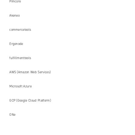
Pimcore
Akeneo
commercetools
Ergonode
fulfillmenttools
AWS (Amazon Web Services)
Microsoft Azure
GCP (Google Cloud Platform)
ONe