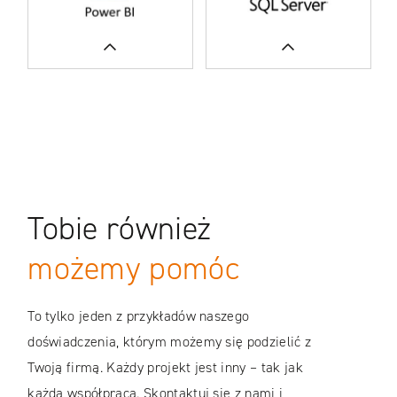
WIĘCEJ
CASE STUDIES
Tobie również
CASE STUDIES
możemy pomóc
To tylko jeden z przykładów naszego
doświadczenia, którym możemy się podzielić z
Twoją firmą. Każdy projekt jest inny – tak jak
każda współpraca. Skontaktuj się z nami i