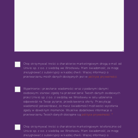
Chcę otrzymywać treści o charakterze marketingowym drogą e-mail od
Univio sp. z o.o. z siedzibą we Wrocławiu. Mam świadomość, że mogę
zrezygnować z subskrypcji w każdej chwili. Więcej informacji o
przetwarzaniu moich danych dostępnych jest w
polityce prywatności.
Wypełnienie i przesłanie wiadomości wraz z podanymi danymi
osobowymi stanowi zgodę na przetwarzanie Twoich danych osobowych
przez Univio sp. z o.o. z siedzibą we Wrocławiu w celu udzielenia
odpowiedzi na Twoje pytanie, przedstawienia oferty. Przesyłając
wiadomość potwierdzasz, że masz świadomość możliwości wycofania
zgody w dowolnym momencie. Wszelkie dodatkowe informacje o
przetwarzaniu Twoich danych dostępne są
polityce prywatności.
*
Chcę otrzymywać treści o charakterze marketingowym telefonicznie od
Univio sp. z o.o. z siedzibą we Wrocławiu. Mam świadomość, że mogę
zrezygnować z subskrypcji w każdej chwili. Więcej informacji o