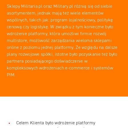
Sklepy Militaria.pl oraz Military.pl różnią się od siebie
asortymentem, jednak mają też wiele elementów
wspólnych, takich jak: program lojalnościowy, politykę
cenową czy logistykę. W związku z tym konieczne było
wdrożenie platformy, która umożliwi firmie rozwój
multistore, możliwość zarządzania wieloma sklepami
online z poziomu jednej platformy. Ze względu na dalsze
plany rozwojowe spółki, istotne było pozyskanie też było
partnera posiadającego doświadczenie w
kompleksowych wdrożeniach e-commerce i systemów
PIM.
Celem Klienta było wdrożenie platformy