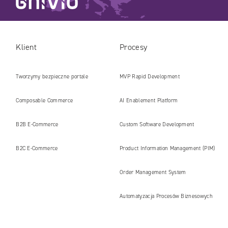
Klient
Procesy
Tworzymy bezpieczne portale
MVP Rapid Development
internetowe i platformy gotowe na erę
Composable Commerce
AI Enablement Platform
AI
B2B E‑Commerce
Custom Software Development
B2C E‑Commerce
Product Information Management (PIM)
Order Management System
Automatyzacja Procesów Biznesowych