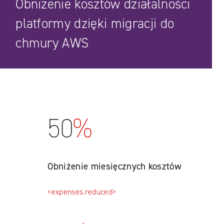
Obniżenie kosztów działalności
platformy dzięki migracji do
chmury AWS
50
%
Obniżenie miesięcznych kosztów
<expenses.reduced>