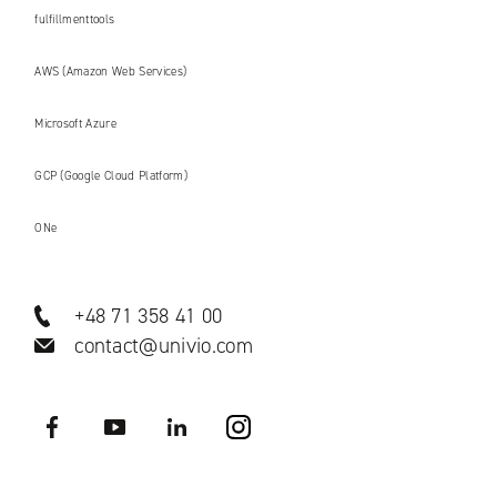
fulfillmenttools
AWS (Amazon Web Services)
Microsoft Azure
GCP (Google Cloud Platform)
ONe
+48 71 358 41 00
contact@univio.com
Facebook
YouTube
LinkedIN
Instagram