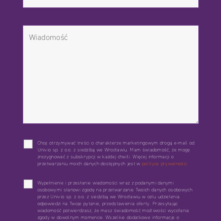
Chcę otrzymywać treści o charakterze marketingowym drogą e-mail od
Univio sp. z o.o. z siedzibą we Wrocławiu. Mam świadomość, że mogę
zrezygnować z subskrypcji w każdej chwili. Więcej informacji o
przetwarzaniu moich danych dostępnych jest w
polityce prywatności.
Wypełnienie i przesłanie wiadomości wraz z podanymi danymi
osobowymi stanowi zgodę na przetwarzanie Twoich danych osobowych
przez Univio sp. z o.o. z siedzibą we Wrocławiu w celu udzielenia
odpowiedzi na Twoje pytanie, przedstawienia oferty. Przesyłając
wiadomość potwierdzasz, że masz świadomość możliwości wycofania
zgody w dowolnym momencie. Wszelkie dodatkowe informacje o