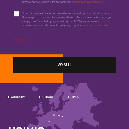
przetwarzaniu Twoich danych dostępne są
polityce prywatności.
*
Chcę otrzymywać treści o charakterze marketingowym telefonicznie od
Univio sp. z o.o. z siedzibą we Wrocławiu. Mam świadomość, że mogę
zrezygnować z subskrypcji w każdej chwili. Więcej informacji o
przetwarzaniu moich danych dostępnych jest w
polityce prywatności.
*Wymagane
WROCŁAW
KRAKÓW
LIPSK