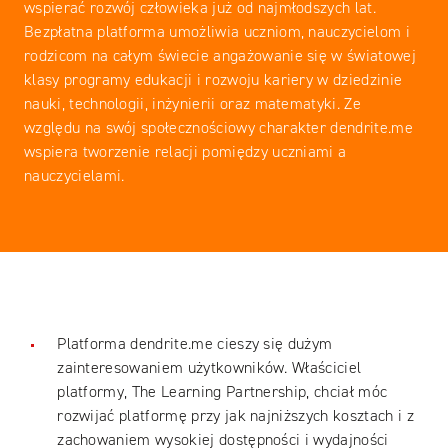
wspierać rozwój człowieka już od najmłodszych lat.
Bezpłatna platforma umożliwia uczniom, nauczycielom i
rodzicom na całym świecie angażowanie się w światowej
klasy programy edukacji i rozwoju kariery w dziedzinie
nauki, technologii, inżynierii oraz matematyki. Ze
względu na swój społecznościowy charakter dendrite.me
wspiera tworzenie relacji pomiędzy uczniami a
nauczycielami.
Platforma dendrite.me cieszy się dużym
zainteresowaniem użytkowników. Właściciel
platformy, The Learning Partnership, chciał móc
rozwijać platformę przy jak najniższych kosztach i z
zachowaniem wysokiej dostępności i wydajności