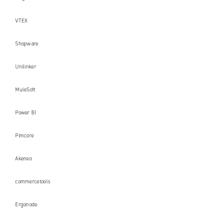
VTEX
Shopware
Unilinker
MuleSoft
Power BI
Pimcore
Akeneo
commercetools
Ergonode