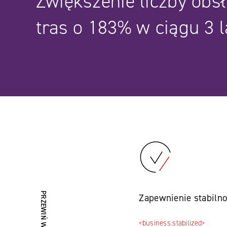
Zwiększenie liczby obs
tras o 183% w ciągu 3 l
PRZEWIŃ W DÓŁ
Zapewnienie stabilno
<business.stabilized>