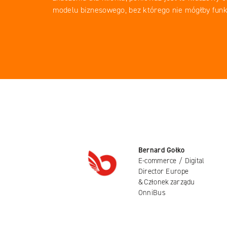
modelu biznesowego, bez którego nie mógłby fun
Facebook
YouTube
LinkedIN
Instagram
Bernard Gołko
E-commerce / Digital
Director Europe
& Członek zarządu
OnniBus