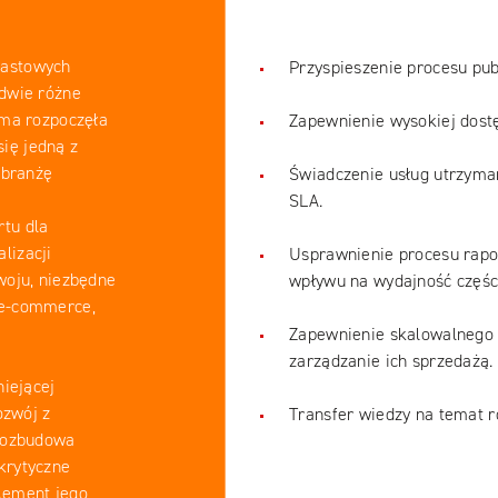
iastowych
Przyspieszenie procesu pub
dwie różne
rma rozpoczęła
Zapewnienie wysokiej dostę
się jedną z
 branżę
Świadczenie usług utrzyma
SLA.
tu dla
lizacji
Usprawnienie procesu rapo
woju, niezbędne
wpływu na wydajność części
 e-commerce,
Zapewnienie skalowalnego 
zarządzanie ich sprzedażą.
niejącej
ozwój z
Transfer wiedzy na temat 
 rozbudowa
krytyczne
element jego