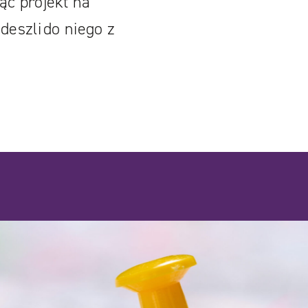
ąc projekt na
deszli do niego z