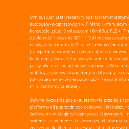
Onnibus.com jest wiodącym operatorem międzym
autobusów ekspresowych w Finlandii, oferującym 
koncepcje usług: Onnibus.com i OnniBus FLEX. Fi
działalność 1 stycznia 2011 r. Od tego czasu stała 
największych marek w Finlandii, rewolucjonizując
transportu masowego i czyniąc autobus ponownie
konkurencyjnym alternatywnym środkiem transpor
pociągów oraz samochodów osobowych. W celu rea
ambitnych planów strategicznych dotyczących roz
było zapewnienie wsparcia w obszarze systemów
m.in. platformy biletowej.
Główne wyzwanie projektu stanowiło przejęcie ist
platformy od poprzedniego dostawcy i jej dalszy r
zachowaniem ciągłości biznesowej. Utrzymanie i
systemu e-commerce do sprzedaży biletów miała 
znaczenia dla klienta, ponieważ jest to kluczowy 