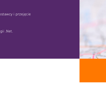
stawcy i przejęcie
ii .Net.