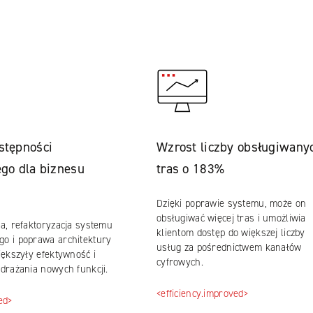
stępności
Wzrost liczby obsługiwany
ego dla biznesu
tras o 183%
Dzięki poprawie systemu, może on
obsługiwać więcej tras i umożliwia
ja, refaktoryzacja systemu
klientom dostęp do większej liczby
o i poprawa architektury
usług za pośrednictwem kanałów
iększyły efektywność i
cyfrowych.
wdrażania nowych funkcji.
<efficiency.improved>
ed>