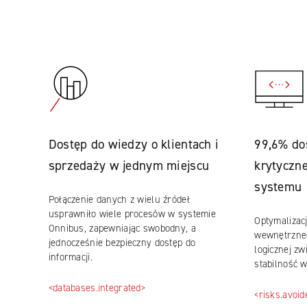
Dostęp do wiedzy o klientach i
99,6% do
sprzedaży w jednym miejscu
krytyczn
systemu
Połączenie danych z wielu źródeł
usprawniło wiele procesów w systemie
Optymalizac
Onnibus, zapewniając swobodny, a
wewnętrzneg
jednocześnie bezpieczny dostęp do
logicznej zw
informacji.
stabilność 
<databases.integrated>
<risks.avoid