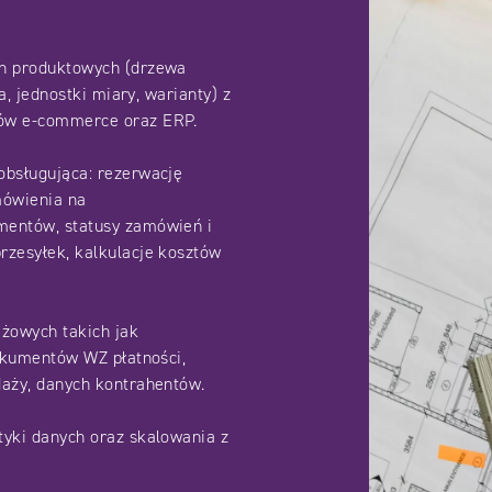
ch produktowych (drzewa
ia, jednostki miary, warianty) z
mów e-commerce oraz ERP.
obsługująca: rezerwację
mówienia na
mentów, statusy zamówień i
rzesyłek, kalkulacje kosztów
żowych takich jak
dokumentów WZ płatności,
daży, danych kontrahentów.
tyki danych oraz skalowania z