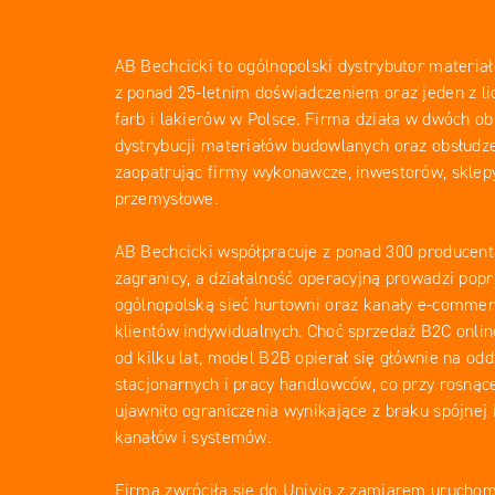
AB Bechcicki to ogólnopolski dystrybutor materi
z ponad 25-letnim doświadczeniem oraz jeden z l
farb i lakierów w Polsce. Firma działa w dwóch ob
dystrybucji materiałów budowlanych oraz obsłudze
zaopatrując firmy wykonawcze, inwestorów, sklepy
przemysłowe.
AB Bechcicki współpracuje z ponad 300 producenta
zagranicy, a działalność operacyjną prowadzi pop
ogólnopolską sieć hurtowni oraz kanały e-commer
klientów indywidualnych. Choć sprzedaż B2C onli
od kilku lat, model B2B opierał się głównie na odd
stacjonarnych i pracy handlowców, co przy rosnące
ujawniło ograniczenia wynikające z braku spójnej 
kanałów i systemów.
Firma zwróciła się do Univio z zamiarem uruchom