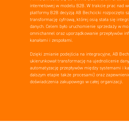
internetowej w modelu B2B. W trakcie prac nad 
platformy B2B decyzją AB Bechcicki rozpoczęto s
transformację cyfrową, której osią stała się integ
danych. Celem było uruchomienie sprzedaży w mo
omnichannel oraz uporządkowanie przepływów in
kanałami i zespołami.
Facebook
Dzięki zmianie podejścia na integracyjne, AB Bech
YouTube
ukierunkował transformację na ujednolicenie dany
LinkedIN
automatyzację przepływów między systemami i ka
dalszym etapie także procesami) oraz zapewnieni
Instagram
doświadczenia zakupowego w całej organizacji.