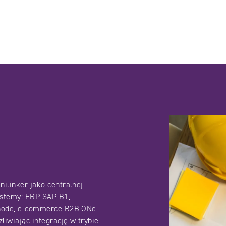
ilinker jako centralnej
ystemy: ERP SAP B1,
onode, e-commerce B2B ONe
iwiając integrację w trybie