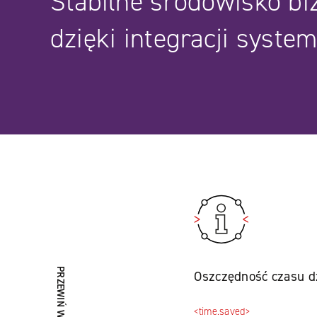
Stabilne środowisko b
dzięki integracji syste
PRZEWIŃ W DÓŁ
Oszczędność czasu d
<time.saved>