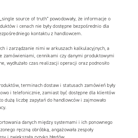
single source of truth” powodowały, że informacje o
uktów i cenach nie były dostępne bezpośrednio dla
bezpośredniego kontaktu z handlowcem.
h i zarządzanie nimi w arkuszach kalkulacyjnych, a
ie zamówieniami, cennikami czy danymi produktowymi
e, wydłużało czas realizacji operacji oraz podnosiło
roduktów, terminach dostaw i statusach zamówień były
wo i telefonicznie, zamiast być dostępne dla klientów
to dużą liczbę zapytań do handlowców i zajmowało
cy.
ortowania danych między systemami i ich ponownego
dzonego ręczną obróbką, angażowała zespoły
esy i zwiększała ryzyko błędów.