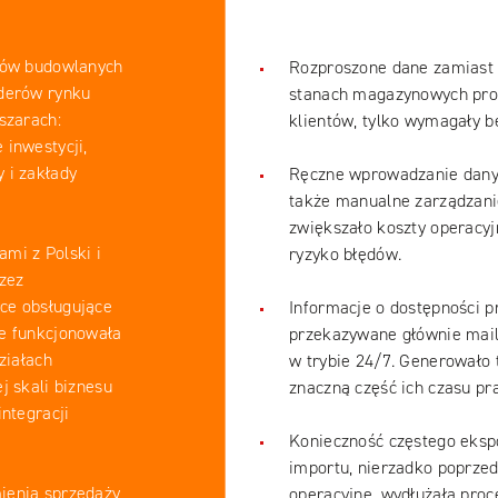
ałów budowlanych
Rozproszone dane zamiast „
iderów rynku
stanach magazynowych prod
szarach:
klientów, tylko wymagały 
 inwestycji,
 i zakłady
Ręczne wprowadzanie danyc
także manualne zarządzan
zwiększało koszty operacyjn
mi z Polski i
ryzyko błędów.
rzez
ce obsługujące
Informacje o dostępności p
ne funkcjonowała
przekazywane głównie mailo
ziałach
w trybie 24/7. Generowało 
j skali biznesu
znaczną część ich czasu pra
integracji
Konieczność częstego eksp
importu, nierzadko poprze
ienia sprzedaży
operacyjne, wydłużała proc