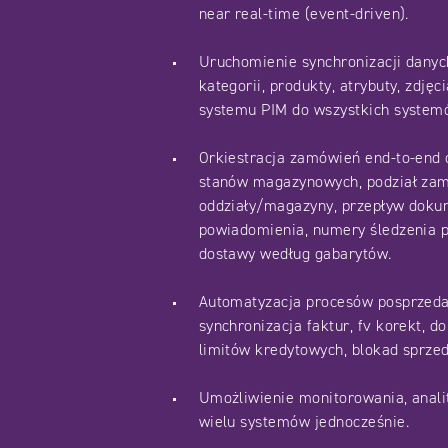
near real-time (event-driven).
Uruchomienie synchronizacji dany
kategorii, produkty, atrybuty, zdjęc
systemu PIM do wszystkich syste
Orkiestracja zamówień end‑to‑end 
stanów magazynowych, podział za
oddziały/magazyny, przepływ doku
powiadomienia, numery śledzenia p
dostawy według gabarytów.
Automatyzacja procesów posprzeda
synchronizacja faktur, fv korekt, 
limitów kredytowych, blokad sprze
Umożliwienie monitorowania, anali
wielu systemów jednocześnie.