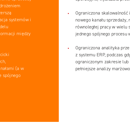
wdrożeniem
zerszą
Ograniczona skalowalność i
racja systemów i
nowego kanału sprzedaży, 
delu
równoległej pracy w wielu
formacji między
jednego spójnego procesu w
Ograniczona analityka prze
cicki
z systemu ERP, podczas gd
ch,
ograniczonym zakresie lub 
nałami (a w
pełniejsze analizy marżowoś
e spójnego