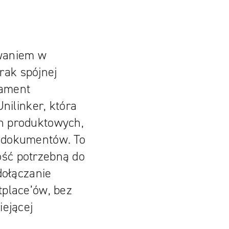
zwaniem w
brak spójnej
dament
nilinker, która
h produktowych,
 dokumentów. To
ność potrzebną do
dołączanie
place’ów, bez
iejącej