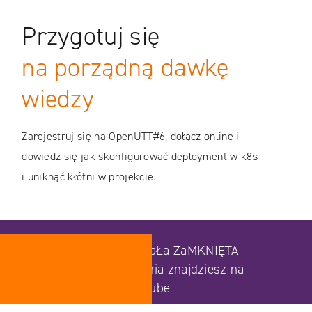
Przygotuj się
na porządną dawkę
wiedzy
Zarejestruj się na OpenUTT#6, dołącz online i
dowiedz się jak skonfigurować deployment w k8s
i uniknąć kłótni w projekcie.
ReJESTRACJA ZOSTaŁa ZaMKNIĘTA
Nagranie z wydarzenia znajdziesz na
naszym kanale YouTube