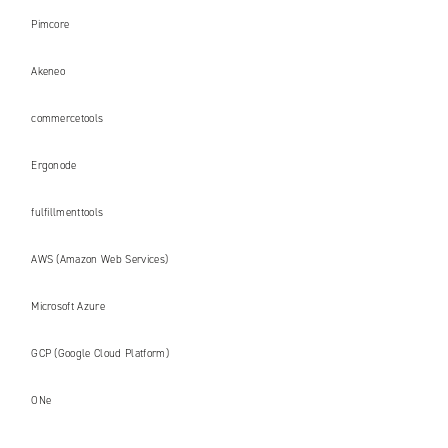
Pimcore
Akeneo
commercetools
Ergonode
fulfillmenttools
AWS (Amazon Web Services)
Microsoft Azure
GCP (Google Cloud Platform)
ONe