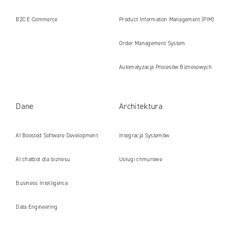
B2C E‑Commerce
Product Information Management (PIM)
Order Management System
Automatyzacja Procesów Biznesowych
Dane
Architektura
AI Boosted Software Development
Integracja Systemów
AI chatbot dla biznesu
Usługi chmurowe
Business Intelligence
Data Engineering