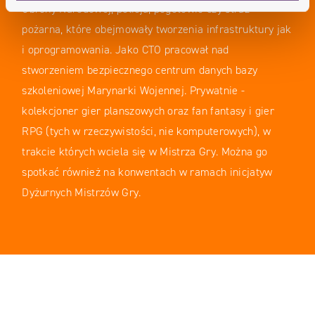
Obrony Narodowej, policja, pogotowie czy straż
pożarna, które obejmowały tworzenia infrastruktury jak
i oprogramowania. Jako CTO pracował nad
stworzeniem bezpiecznego centrum danych bazy
szkoleniowej Marynarki Wojennej. Prywatnie -
kolekcjoner gier planszowych oraz fan fantasy i gier
RPG (tych w rzeczywistości, nie komputerowych), w
trakcie których wciela się w Mistrza Gry. Można go
spotkać również na konwentach w ramach inicjatyw
Dyżurnych Mistrzów Gry.