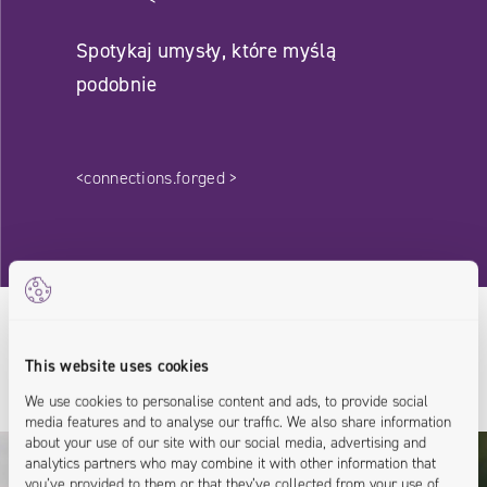
Spotykaj umysły, które myślą
podobnie
<connections.forged >
Nasz Prelegent
This website uses cookies
/
Twoje źródło wiedzy
We use cookies to personalise content and ads, to provide social
media features and to analyse our traffic. We also share information
about your use of our site with our social media, advertising and
analytics partners who may combine it with other information that
you’ve provided to them or that they’ve collected from your use of