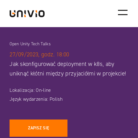
Skip
Univio
to
content
Open Unity Tech Talks
27/09/2023, godz. 18:00
Jak skonfigurować deployment w k8s, aby
uniknąć kłótni między przyjaciółmi w projekcie!
Lokalizacja: On-line
Język wydarzenia: Polish
ZAPISZ SIĘ