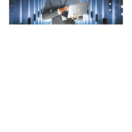
Integracja Systemów
Projektujemy przyszłościowe ekosystemy
biznesowe poprzez sprawne łączenie aplikacji,
usług i danych.