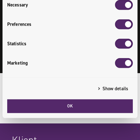
Necessary
Selection
nieaktualnych modeli
biznesowych na
Preferences
inteligentne rozwiązania
Statistics
cyfrowe
Marketing
Show details
Rozwiązania
OK
/
Transformacja handlu