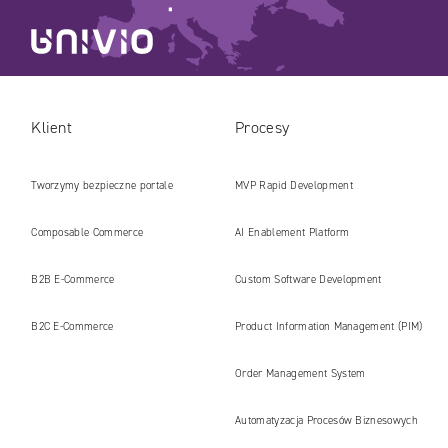
Klient
Procesy
Tworzymy bezpieczne portale
MVP Rapid Development
internetowe i platformy gotowe na erę
Composable Commerce
AI Enablement Platform
AI
B2B E‑Commerce
Custom Software Development
B2C E‑Commerce
Product Information Management (PIM)
Order Management System
Automatyzacja Procesów Biznesowych