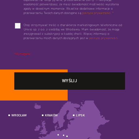
wiadomość potwierdzasz, że masz świadomość możliwości wycofania
zgody w dowolnym momencie. Wszelkie dodatkowe informacje o
przetwarzaniu Twoich danych dostępne są
polityce prywatności.
*
Chcę otrzymywać treści o charakterze marketingowym telefonicznie od
Univio sp. z o.o. z siedzibą we Wrocławiu. Mam świadomość, że mogę
zrezygnować z subskrypcji w każdej chwili. Więcej informacji o
przetwarzaniu moich danych dostępnych jest w
polityce prywatności.
*Wymagane
WROCŁAW
KRAKÓW
LIPSK