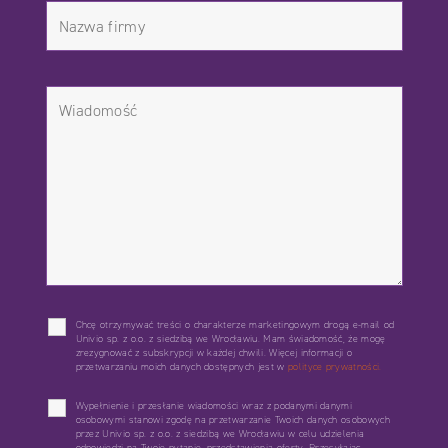
Chcę otrzymywać treści o charakterze marketingowym drogą e-mail od
Univio sp. z o.o. z siedzibą we Wrocławiu. Mam świadomość, że mogę
zrezygnować z subskrypcji w każdej chwili. Więcej informacji o
przetwarzaniu moich danych dostępnych jest w
polityce prywatności.
Wypełnienie i przesłanie wiadomości wraz z podanymi danymi
osobowymi stanowi zgodę na przetwarzanie Twoich danych osobowych
przez Univio sp. z o.o. z siedzibą we Wrocławiu w celu udzielenia
odpowiedzi na Twoje pytanie, przedstawienia oferty. Przesyłając