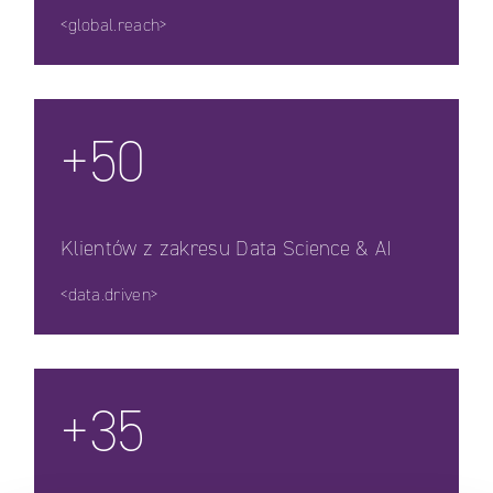
<global.reach>
+50
Klientów z zakresu Data Science & AI
<data.driven>
+35