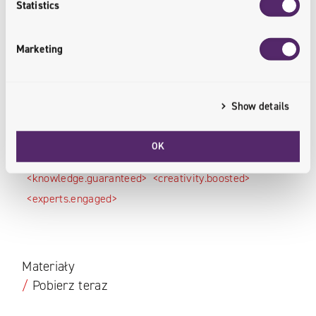
Statistics
Marketing
Warsztaty “AI Discovery” dla odkrycia
Show details
pełnego potencjału wykorzystania AI w
branży construction
OK
<knowledge.guaranteed>
<creativity.boosted>
<experts.engaged>
Materiały
/
Pobierz teraz