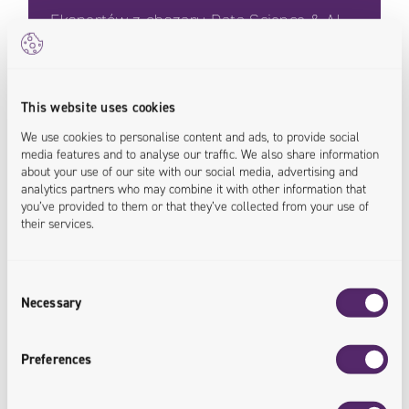
Ekspertów z obszaru Data Science & AI
<experienced.team>
This website uses cookies
We use cookies to personalise content and ads, to provide social
media features and to analyse our traffic. We also share information
Rezultaty osiągnięte
about your use of our site with our social media, advertising and
analytics partners who may combine it with other information that
/
Rozwiązania AI dla branży budowlanej
you’ve provided to them or that they’ve collected from your use of
their services.
Consent
Necessary
Selection
Preferences