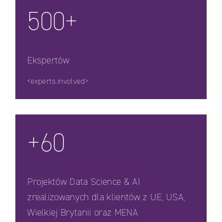
500+
Ekspertów
<experts.involved>
+60
Projektów Data Science & AI
zrealizowanych dla klientów z UE, USA,
Wielkiej Brytanii oraz MENA