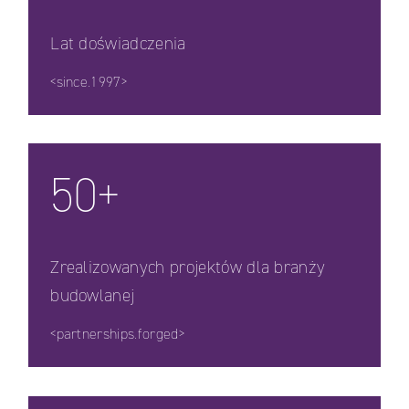
Lat doświadczenia
<since.1997>
50+
Zrealizowanych projektów dla branży
budowlanej
<partnerships.forged>