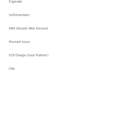
Ergonode
fulfillmenttools
AWS (Amazon Web Services)
Microsoft Azure
GCP (Google Cloud Platform)
ONe
+48 71 358 41 00
contact@univio.com
Facebook
YouTube
LinkedIN
Instagram