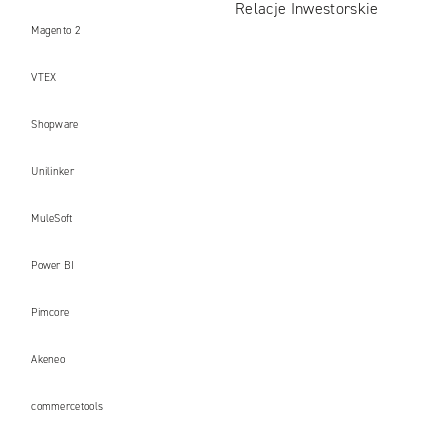
Relacje Inwestorskie
Magento 2
VTEX
Shopware
Unilinker
MuleSoft
Power BI
Pimcore
Akeneo
commercetools