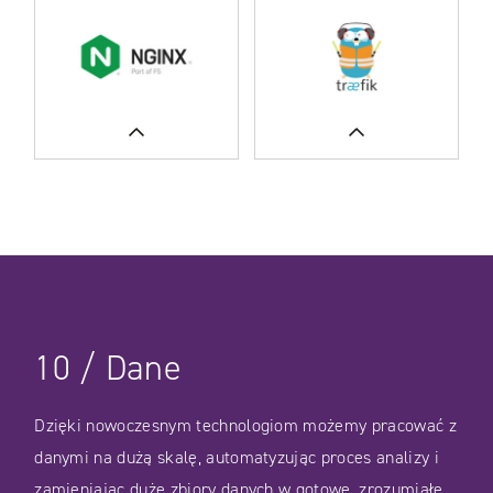
CASE STUDIES
CASE STUDIES
CASE STUDIES
CASE STUDIES
10
/
Dane
Dzięki nowoczesnym technologiom możemy pracować z
danymi na dużą skalę, automatyzując proces analizy i
zamieniając duże zbiory danych w gotowe, zrozumiałe