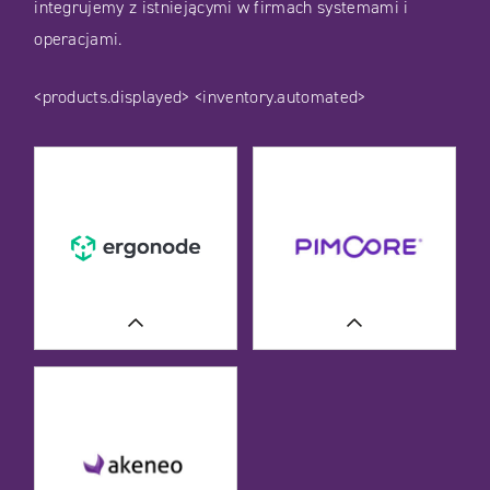
integrujemy z istniejącymi w firmach systemami i
operacjami.
<products.displayed>
<inventory.automated>
WIĘCEJ
WIĘCEJ