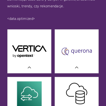
wnioski, trendy, czy rekomendacje.
<data.optimized>
CASE STUDIES
CASE STUDIES