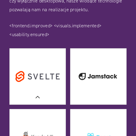
czy wyłącznie desktopowa, nasze wiodące technologie
pozwalają nam na realizacje projektu.
<frontend.improved>
<visuals.implemented>
<usability.ensured>