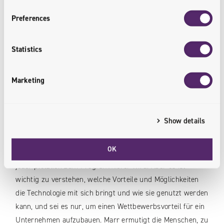
Preferences
Welche Fähigkeiten und Kompetenzen sind in einer
digitalen Welt entscheidend? Bernard Marr versucht, diese
Frage zu beantworten, indem er die 20 wichtigsten
Statistics
Fähigkeiten in unserer zunehmend digitalisierten Welt
beschreibt. Ganz gleich, ob Sie Geschäftsinhaber, Manager,
Marketing
Führungskraft oder „serieller“ Mitarbeiter sind, es lohnt
sich, genau darauf zu achten, welche Kompetenzen in
Zukunft entscheidend sein werden.
Show details
Der Autor empfiehlt unter anderem, digitale Kompetenzen
OK
aufzubauen, und es geht nicht unbedingt darum, dass
jeder plötzlich zum Programmierer wird. Aber es ist
wichtig zu verstehen, welche Vorteile und Möglichkeiten
die Technologie mit sich bringt und wie sie genutzt werden
kann, und sei es nur, um einen Wettbewerbsvorteil für ein
Unternehmen aufzubauen. Marr ermutigt die Menschen, zu