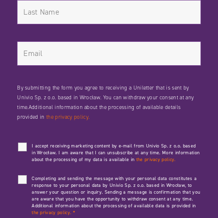
By submitting the form you agree to receiving a Uniletter that is sent by
Univio Sp. z o.o. based in Wrocław. You can withdraw your consent at any
time.Additional information about the processing of available details
provided in
the privacy policy.
I accept receiving marketing content by e-mail from Univio Sp. z o.o. based
in Wrocław. I am aware that I can unsubscribe at any time. More information
about the processing of my data is available in
the privacy policy.
Completing and sending the message with your personal data constitutes a
response to your personal data by Univio Sp. z o.o. based in Wrocław, to
answer your question or inquiry. Sending a message is confirmation that you
are aware that you have the opportunity to withdraw consent at any time.
Additional information about the processing of available data is provided in
the privacy policy.
*