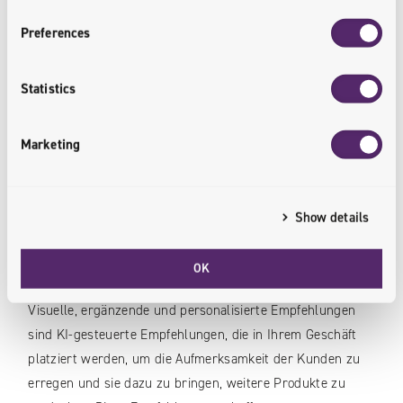
Indem man den Kunden genaue Empfehlungen und die
Informationen präsentiert, die sie für eine
Preferences
Kaufentscheidung benötigen, verkürzt man den Weg zum
Kauf, verbessert die Kundenreise und steigert letztlich die
Statistics
Einnahmen der Einzelhändler.
Marketing
9. Ermutigen Sie zum Entdecken des Katalogs
Neben den üblichen Schlüsselwörtern, beliebten
Kategorien und Produktnamen empfehlen wir auch
Show details
erweiterte Suchfunktionen, die den Kunden dazu anregen,
den Katalog zu erkunden.
OK
Visuelle, ergänzende und personalisierte Empfehlungen
sind KI-gesteuerte Empfehlungen, die in Ihrem Geschäft
platziert werden, um die Aufmerksamkeit der Kunden zu
erregen und sie dazu zu bringen, weitere Produkte zu