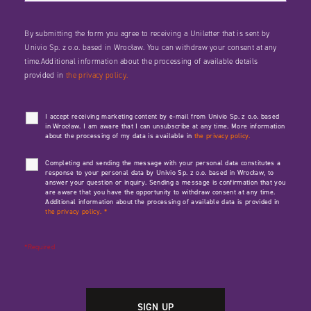
By submitting the form you agree to receiving a Uniletter that is sent by
Univio Sp. z o.o. based in Wrocław. You can withdraw your consent at any
time.Additional information about the processing of available details
provided in
the privacy policy.
I accept receiving marketing content by e-mail from Univio Sp. z o.o. based
in Wrocław. I am aware that I can unsubscribe at any time. More information
about the processing of my data is available in
the privacy policy.
Completing and sending the message with your personal data constitutes a
response to your personal data by Univio Sp. z o.o. based in Wrocław, to
answer your question or inquiry. Sending a message is confirmation that you
are aware that you have the opportunity to withdraw consent at any time.
Additional information about the processing of available data is provided in
the privacy policy.
*
*Required