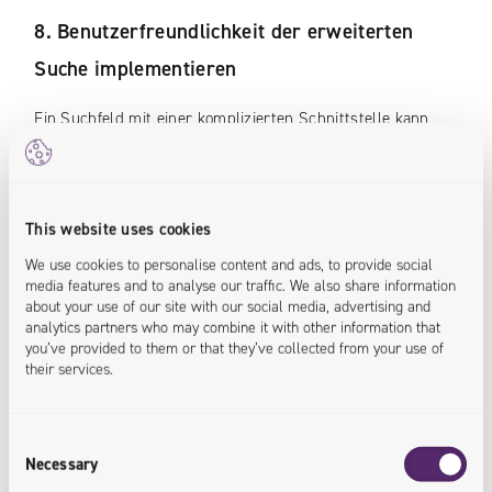
8. Benutzerfreundlichkeit der erweiterten
Suche implementieren
Ein Suchfeld mit einer komplizierten Schnittstelle kann
Kunden überfordern und sie dazu bringen, ihren Einkauf
abzubrechen, daher ist ein gutes Suchfelddesign mit
einem Dropdown-Menü entscheidend.
This website uses cookies
Wir empfehlen die Verwendung eines 2-spaltigen Layouts.
We use cookies to personalise content and ads, to provide social
media features and to analyse our traffic. We also share information
Sie können Käufern auf der einen Seite
about your use of our site with our social media, advertising and
Produktempfehlungen, Vorschläge für beliebte
analytics partners who may combine it with other information that
you’ve provided to them or that they’ve collected from your use of
Suchanfragen und Schlüsselwörter anbieten, die mit der
their services.
Absicht der Nutzer übereinstimmen, und auf der anderen
Seite detaillierte Produktkacheln mit Bildern und
Schaltflächen zum Hinzufügen zum Warenkorb.
Consent
Necessary
Selection