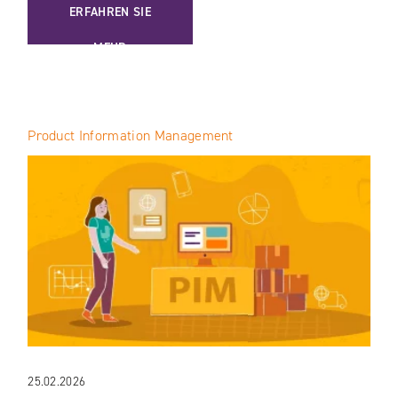
: DIGITALISIERUNG DES B2B-VERTRIEBS IN INDUSTRIEUN
ERFAHREN SIE
MEHR
Product Information Management
25.02.2026