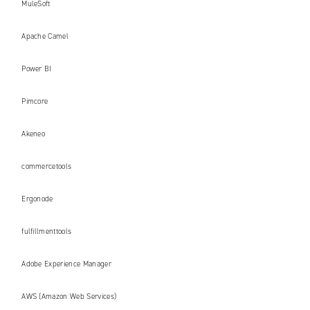
MuleSoft
Apache Camel
Power BI
Pimcore
Akeneo
commercetools
Ergonode
fulfillmenttools
Adobe Experience Manager
AWS (Amazon Web Services)