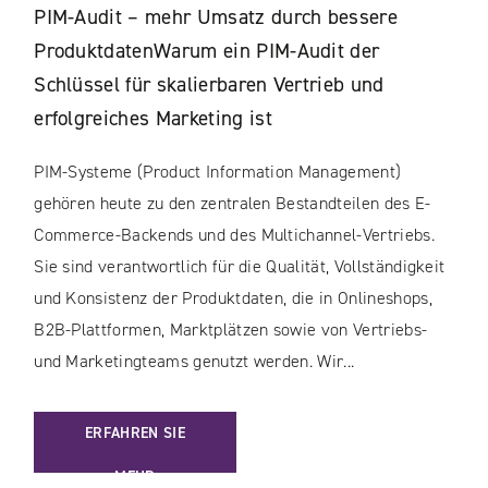
PIM-Audit – mehr Umsatz durch bessere
ProduktdatenWarum ein PIM-Audit der
Schlüssel für skalierbaren Vertrieb und
erfolgreiches Marketing ist
PIM-Systeme (Product Information Management)
gehören heute zu den zentralen Bestandteilen des E-
Commerce-Backends und des Multichannel-Vertriebs.
Sie sind verantwortlich für die Qualität, Vollständigkeit
und Konsistenz der Produktdaten, die in Onlineshops,
B2B-Plattformen, Marktplätzen sowie von Vertriebs-
und Marketingteams genutzt werden. Wir...
: PIM-AUDIT – MEHR UMSATZ DURCH BESSERE PRODUKTDA
ERFAHREN SIE
MEHR