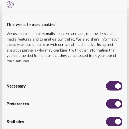
Authors
Paweł Łancewicz
This website uses cookies
Business Architect
We use cookies to personalise content and ads, to provide social
media features and to analyse our traffic. We also share information
about your use of our site with our social media, advertising and
analytics partners who may combine it with other information that
Paweł besitzt mehr als 10 Jahre Führungserfahrung im
you’ve provided to them or that they’ve collected from your use of
their services.
Bereich der digitalen Transformation, einschließlich
Leitung von Technologie- und
Transformationsprojekten. Er leitete Geschäfts-,
Consent
Necessary
Entwicklungs- und UX-Teams und ist ein zertifizierter
Selection
Professional Scrum Product Owner.
Preferences
Statistics
Mateusz Skowron