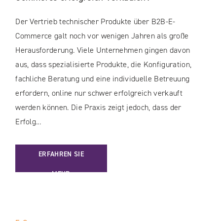
Der Vertrieb technischer Produkte über B2B-E-
Commerce galt noch vor wenigen Jahren als große
Herausforderung. Viele Unternehmen gingen davon
aus, dass spezialisierte Produkte, die Konfiguration,
fachliche Beratung und eine individuelle Betreuung
erfordern, online nur schwer erfolgreich verkauft
werden können. Die Praxis zeigt jedoch, dass der
Erfolg...
: WIE LASSEN SICH KOMPLEXE PRODUKTE IM B2B-E-COM
ERFAHREN SIE
MEHR