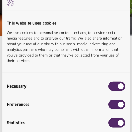
This website uses cookies
We use cookies to personalise content and ads, to provide social
media features and to analyse our traffic. We also share information
about your use of our site with our social media, advertising and
analytics partners who may combine it with other information that
you’ve provided to them or that they’ve collected from your use of
Expert Knowledge
their services.
For Your Business
Consent
Necessary
Selection
As you can see, we've gained a lot of knowledge over
the years - and we love to share! Let's talk about how
Preferences
we can help you.
Statistics