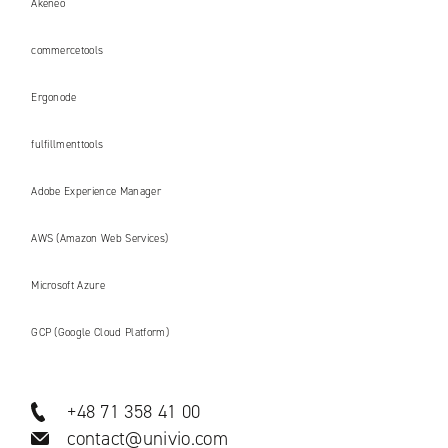
Akeneo
commercetools
Ergonode
fulfillmenttools
Adobe Experience Manager
AWS (Amazon Web Services)
Microsoft Azure
GCP (Google Cloud Platform)
+48 71 358 41 00
contact@univio.com