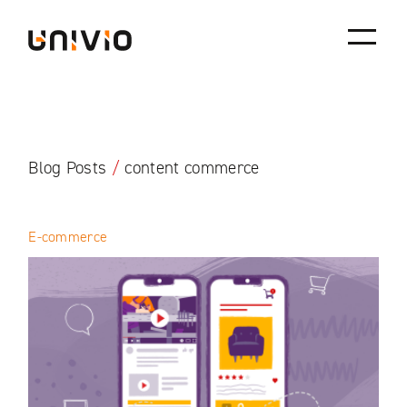
Skip
Univio
to
content
Blog Posts
/
content commerce
E-commerce