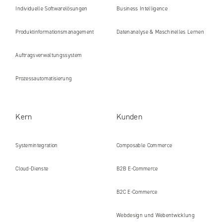
Individuelle Softwarelösungen
Business Intelligence
Produkt​informations​management
Datenanalyse & Maschinelles Lernen
Auftragsverwaltungssystem
Prozessautomatisierung
Kern
Kunden
Systemintegration
Composable Commerce
Cloud-Dienste
B2B E‑Commerce
B2C E‑Commerce
Webdesign und Webentwicklung