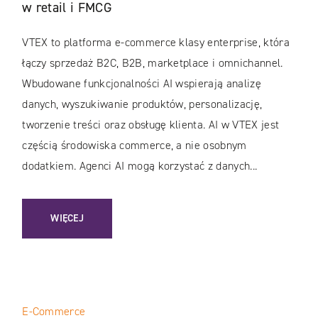
w retail i FMCG
VTEX to platforma e-commerce klasy enterprise, która
łączy sprzedaż B2C, B2B, marketplace i omnichannel.
Wbudowane funkcjonalności AI wspierają analizę
danych, wyszukiwanie produktów, personalizację,
tworzenie treści oraz obsługę klienta. AI w VTEX jest
częścią środowiska commerce, a nie osobnym
dodatkiem. Agenci AI mogą korzystać z danych...
: AI W VTEX. JAK PLATFORMA ZMIENIA E-COMMERCE W RET
WIĘCEJ
E-Commerce