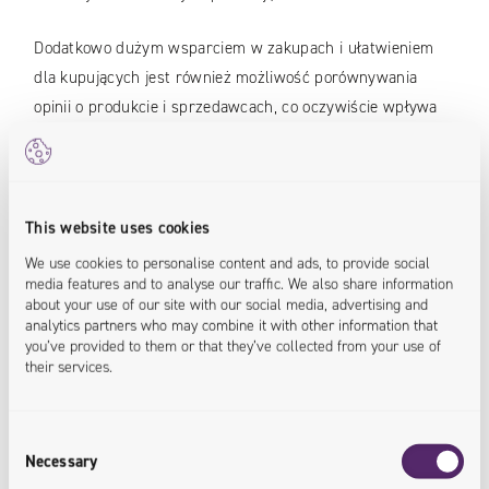
Dodatkowo dużym wsparciem w zakupach i ułatwieniem
dla kupujących jest również możliwość porównywania
opinii o produkcie i sprzedawcach, co oczywiście wpływa
na ogólne postrzeganie oferty danego marketplace i może
przyczynić się do wzrostu zaufania zarówno względem
platformy, jak i danego sprzedawcy.
This website uses cookies
We use cookies to personalise content and ads, to provide social
Wyzwania
media features and to analyse our traffic. We also share information
about your use of our site with our social media, advertising and
analytics partners who may combine it with other information that
A jakie wyzwania i ryzyka czekają na sprzedawców, którzy
you’ve provided to them or that they’ve collected from your use of
chcą zacząć e-sprzedaż na marketplace?
their services.
Coraz większa konkurencja
Consent
Necessary
Selection
Marketplace dynamicznie się rozwijają i przyciągają coraz