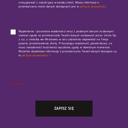
zrezygnować z subskrypcji w każdej chwili. Więcej informacji o
przetwarzaniu moich danych dostępnych jest w
polityce prywatności.
Wypełnienie i przesłanie wiadomości wraz z podanymi danymi osobowymi
stanowi zgodę na przetwarzanie Twoich danych osobowych przez Univio Sp.
z o.o. z siedzibą we Wrocławiu w celu udzielenia odpowiedzi na Twoje
pytanie, przedstawienia oferty. Przesyłając wiadomość, potwierdzasz, że
masz świadomość możliwości wycofania zgody w dowolnym momencie.
Wszelkie dodatkowe informacje o przetwarzaniu Twoich danych dostępne są
w
polityce prywatności.
*
*Wymagane