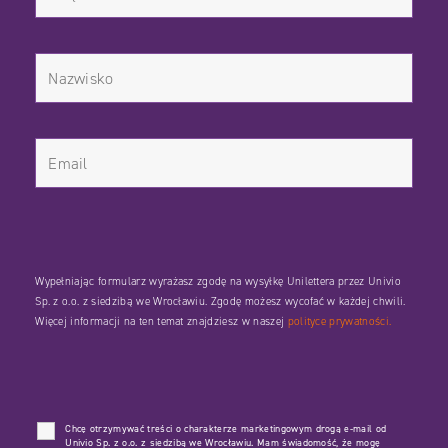
Wypełniając formularz wyrażasz zgodę na wysyłkę Unilettera przez Univio
Sp. z o.o. z siedzibą we Wrocławiu. Zgodę możesz wycofać w każdej chwili.
Więcej informacji na ten temat znajdziesz w naszej
polityce prywatności.
Chcę otrzymywać treści o charakterze marketingowym drogą e-mail od
Univio Sp. z o.o. z siedzibą we Wrocławiu. Mam świadomość, że mogę