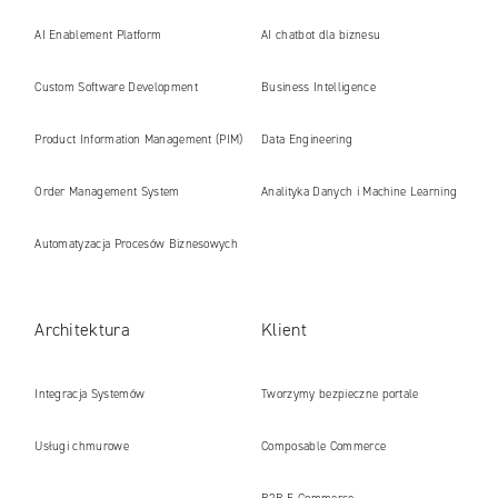
AI Enablement Platform
AI chatbot dla biznesu
Custom Software Development
Business Intelligence
Product Information Management (PIM)
Data Engineering
Order Management System
Analityka Danych i Machine Learning
Automatyzacja Procesów Biznesowych
Architektura
Klient
Integracja Systemów
Tworzymy bezpieczne portale
internetowe i platformy gotowe na erę
Usługi chmurowe
Composable Commerce
AI