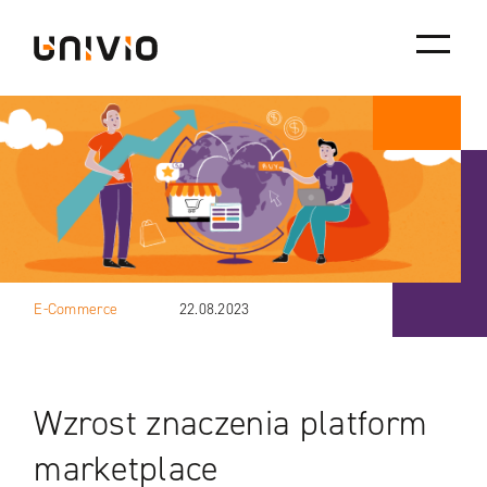
Skip
Univio
to
content
E-Commerce
22.08.2023
Wzrost znaczenia platform
marketplace