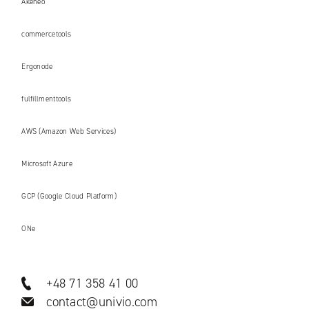
Akeneo
commercetools
Ergonode
fulfillmenttools
AWS (Amazon Web Services)
Microsoft Azure
GCP (Google Cloud Platform)
ONe
+48 71 358 41 00
contact@univio.com