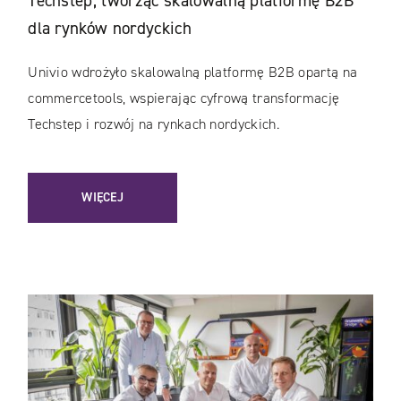
Techstep, tworząc skalowalną platformę B2B
dla rynków nordyckich
Univio wdrożyło skalowalną platformę B2B opartą na
commercetools, wspierając cyfrową transformację
Techstep i rozwój na rynkach nordyckich.
WIĘCEJ