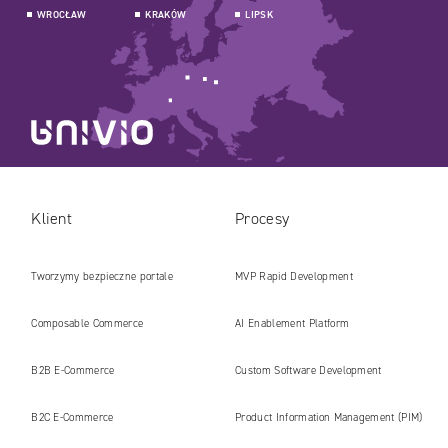
WROCŁAW
KRAKÓW
LIPSK
Klient
Procesy
Tworzymy bezpieczne portale
MVP Rapid Development
internetowe i platformy gotowe na erę
Composable Commerce
AI Enablement Platform
AI
B2B E‑Commerce
Custom Software Development
B2C E‑Commerce
Product Information Management (PIM)