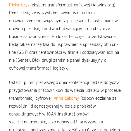
Piekarczyk
, ekspert transformacji cyfrowej (Allwins.org).
Podzieli się ze wszystkimi swoim wieloletnim
doświadczeniem związanym z procesami transformacji w
dużych przedsiębiorstwach działających na obszarze
business-to-business. Podczas tej części przedstawione
będą także narzędzia do usprawnienia sprzedaży off i on-
line (GS1) oraz rentowności w firmie i oddziaływaniach na
nią (Sente). Blok drugi zamknie panel dyskusyjny o
cyfrowej transformacji logistyki.
Ostatni punkt pierwszego dnia konferencji będzie dotyczył
przygotowania pracowników do wzięcia udziału w procesie
transformacji cyfrowej.
Anna Łakomy
(odpowiedzialna za
rozwój linii diagnostycznej w dziale projektów
consultingowych w ICAN Institute) omówi
szerzej neuronaukę, jako odpowiedź na wyzwania
organizacji podczas zmian. Ta część zakończy się panelem