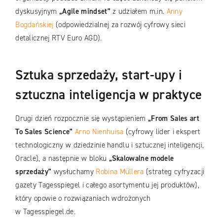
dyskusyjnym
„Agile
mindset”
z udziałem m.in.
Anny
Bogdańskiej
(odpowiedzialnej za rozwój cyfrowy sieci
detalicznej RTV Euro AGD).
Sztuka sprzedaży, start-
upy
i
sztuczna inteligencja w praktyce
Drugi dzień rozpocznie się wystąpieniem
„From Sales art
To Sales Science”
Arno Nienhuisa
(cyfrowy lider i ekspert
technologiczny w dziedzinie handlu i sztucznej inteligencji,
Oracle), a następnie w bloku
„Skalowalne modele
sprzedaży”
wysłuchamy
Robina Müllera
(strateg cyfryzacji
gazety Tagesspiegel i całego asortymentu jej produktów),
który opowie o rozwiązaniach wdrożonych
w Tagesspiegel.de.