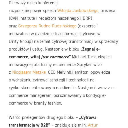
Pierwszy dzień konferencji
rozpocznie power speech
Witolda Jankowskiego
, prezesa
ICAN Institute i redaktora naczelnego HBRP)
oraz
Grzegorza Rudno-Rudzińskiego
(eksperta i
innowatora w dziedzinie transformacji cyfrowej w
Unity Group) na temat cyfrowej transformacji w sprzedaży
produktów i usług. Następnie w bloku
„Żegnaj e-
commerce, witaj
just commerce
”
Michael Türk, ekspert
innowacyjnej platformy e-commerce Spryker wraz
z
Nicolasem Metzke
, CEO Melvin&Hamilton, opowiedzą
o wdrażaniu cyfrowej strategii i technologii na
rynku skoncentrowanym na kliencie. Następnie wraz z e-
commerce managerami porozmawiamy o kondycji e-
commerce w branży fashion.
Wśród prelegentów drugiego bloku –
„Cyfrowa
transformacja w B2B”
– znajduje się m.in.
Artur