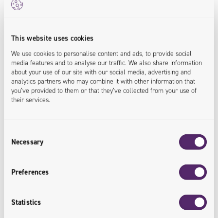
This website uses cookies
We use cookies to personalise content and ads, to provide social
30.07.2026
media features and to analyse our traffic. We also share information
about your use of our site with our social media, advertising and
Konkurs UGotIT: „Oczekiwaliśmy PoC-a, a
analytics partners who may combine it with other information that
dostaliśmy MVP”
you’ve provided to them or that they’ve collected from your use of
their services.
„Spodziewaliśmy się PoC-ów, a dostaliśmy MVP” – tak
organizatorzy podsumowują tegoroczną edycję
Consent
konkursu UGotIT. To nie tylko efekt wysokiego poziomu
Necessary
Selection
technicznego uczestników, ale też dowód na to, że
konkurs technologiczny może być przestrzenią pracy
Preferences
nad realnymi problemami biznesu. Sam kod już nie
wystarcza – liczy się także zrozumienie celu i kontekstu
Statistics
rozwiązania. Nie wystarczył dobry pomysł Wiele