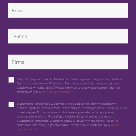
Chcę otrzymywać treści o charakterze marketingowym drogą e-mail od Univio
Sp. z o.o. z siedzibą we Wrocławiu. Mam świadomość, że mogę zrezygnować z
subskrypcji w każdej chwili. Więcej informacji o przetwarzaniu moich danych
dostępnych jest w
polityce prywatności.
*
Wypełnienie i przesłanie wiadomości wraz z podanymi danymi osobowymi
stanowi zgodę na przetwarzanie Twoich danych osobowych przez Univio Sp. z o.o.
z siedzibą we Wrocławiu w celu udzielenia odpowiedzi na Twoje pytanie,
przedstawienia oferty. Przesyłając wiadomość, potwierdzasz, że masz
świadomość możliwości wycofania zgody w dowolnym momencie. Wszelkie
dodatkowe informacje o przetwarzaniu Twoich danych dostępne są w
polityce
prywatności.
*