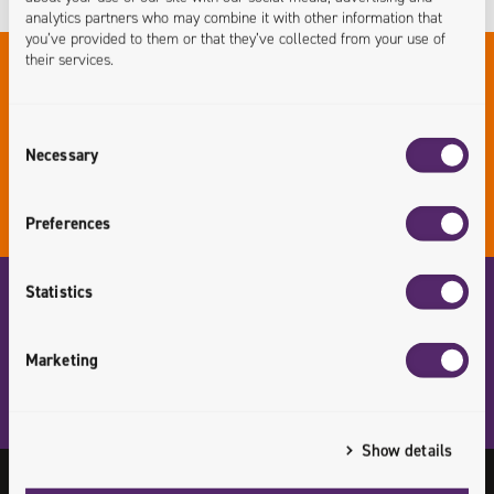
analytics partners who may combine it with other information that
you’ve provided to them or that they’ve collected from your use of
their services.
Rozwiązania
Consent
Co zrobiliśmy i jak to zrobiliśmy. Zobacz
Necessary
Selection
nasze rozwiąznia w ramach transformacji
handlu w akcji.
Preferences
Statistics
Case Studies
Marketing
Chcesz poznać nasze projekty? Przejdź do
sekcji case study i zobacz jak działamy.
Show details