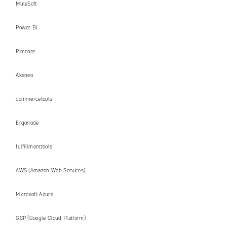
MuleSoft
Power BI
Pimcore
Akeneo
commercetools
Ergonode
fulfillmenttools
AWS (Amazon Web Services)
Microsoft Azure
GCP (Google Cloud Platform)