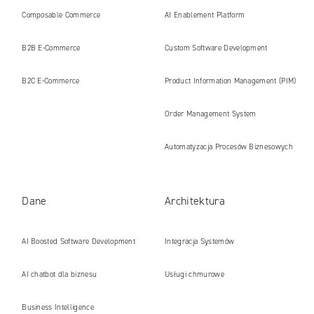
internetowe i platformy gotowe na erę
Composable Commerce
AI Enablement Platform
AI
B2B E‑Commerce
Custom Software Development
B2C E‑Commerce
Product Information Management (PIM)
Order Management System
Automatyzacja Procesów Biznesowych
Dane
Architektura
AI Boosted Software Development
Integracja Systemów
AI chatbot dla biznesu
Usługi chmurowe
Business Intelligence