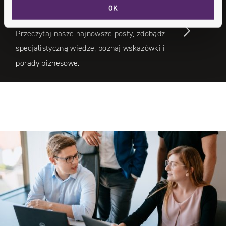
Blog
OK
Przeczytaj nasze najnowsze posty, zdobądż
specjalistyczną wiedzę, poznaj wskazówki i
porady biznesowe.