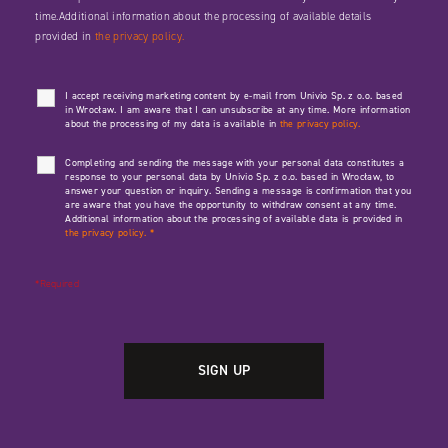
time.Additional information about the processing of available details
provided in
the privacy policy.
I accept receiving marketing content by e-mail from Univio Sp. z o.o. based
in Wrocław. I am aware that I can unsubscribe at any time. More information
about the processing of my data is available in
the privacy policy.
Completing and sending the message with your personal data constitutes a
response to your personal data by Univio Sp. z o.o. based in Wrocław, to
answer your question or inquiry. Sending a message is confirmation that you
are aware that you have the opportunity to withdraw consent at any time.
Additional information about the processing of available data is provided in
the privacy policy.
*
*Required