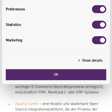
neueren Plattformen, Branchenanforderungen oder die
Komplexität der Geschäftsprozesse berücksichtigt werden
Preferences
müssen.
Statistics
Beispiele für beliebte Integrationslösungen, die auf die
Bedürfnisse eines bestimmten Unternehmens
Marketing
zugeschnitten werden können, sind:
MuleSoft
– eine bekannte Integrationsplattform, die
von vielen Unternehmen weltweit genutzt wird und
Show details
seit Jahren an der Spitze der Gartner-Charts steht.
OK
Unilinker
– eine schlüsselfertige
Integrationsplattform, die die schnelle Integration
wichtiger E-Commerce-Geschäftsprozesse ermöglicht,
einschließlich PIM-, Marktplatz- oder ERP-Systeme.
Apache Camel
– eine flexible und skalierbare Open-
Source-Integrationsplattform, die den Prozess der