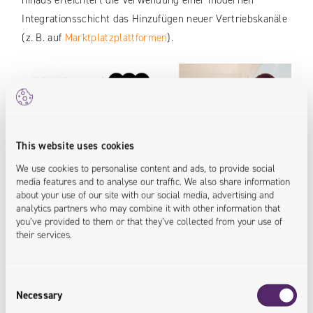
hinaus erleichtert die Verwendung einer modernen
Integrationsschicht das Hinzufügen neuer Vertriebskanäle
(z. B. auf
Marktplatzplattformen
).
This website uses cookies
We use cookies to personalise content and ads, to provide social
media features and to analyse our traffic. We also share information
about your use of our site with our social media, advertising and
analytics partners who may combine it with other information that
you’ve provided to them or that they’ve collected from your use of
Es ist schwierig, eine allgemeingültige
their services.
Systemintegrationslösung für Omnichannel
zu finden, da
jedes Unternehmen unterschiedliche
Consent
Systemspezifikationen hat. Es ist nicht ungewöhnlich, dass
Necessary
Selection
die Notwendigkeit der Integration von Altsystemen mit