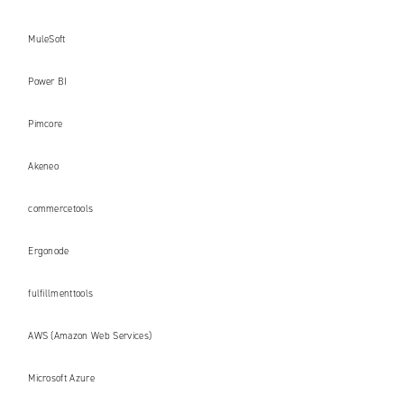
MuleSoft
Power BI
Pimcore
Akeneo
commercetools
Ergonode
fulfillmenttools
AWS (Amazon Web Services)
Microsoft Azure