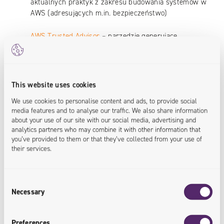
aktualnych praktyk z zakresu budowania systemów w
AWS (adresujących m.in. bezpieczeństwo)
AWS Trusted Advisor
– narzędzie generujące
rekomendacje zmian na podstawie porównania naszej
konfiguracji chmury z zaleceniami
This website uses cookies
Podsumowanie
We use cookies to personalise content and ads, to provide social
media features and to analyse our traffic. We also share information
Osobiście nie mam wątpliwości, że obawy o
about your use of our site with our social media, advertising and
analytics partners who may combine it with other information that
bezpieczeństwo danych czy systemów w chmurze
you’ve provided to them or that they’ve collected from your use of
wynikają głównie z niskiej świadomości. Podchodząc do
their services.
tematu „po inżyniersku”: nie ma powodów sądzić, że
chmura z definicji jest mniej lub bardziej bezpieczna, a
Consent
zarazem widać, że ułatwia dostęp do narzędzi i praktyk
Necessary
Selection
pozwalających na budowę systemów nie mniej
bezpiecznych niż rozwiązania w
on-premise
. Dobra
Preferences