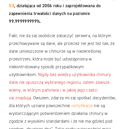
S3
,
działająca od 2006 roku i zaprojektowana do
zapewnienia trwałości danych na poziomie
99.999999999%.
Fakt, nie da się osobiście zobaczyć serwera, na którym
przechowywane są dane, ale przecież nie jest też tak, że
dane umieszczone w chmurze są w nieokreślonej
przestrzeni, która może być udostępniona w
niekontrolowany sposób przypadkowym
użytkownikom.
Nigdy bez wiedzy użytkownika chmury
dane nie opuszczą wybranego regionu, zatem zawsze
wiemy, w którym państwie i w jakiej jego części
się znajdują.
Owszem, zdarza mi się spotkać decydentów,
dla których uznane powszechnie
certyfikacje
nie są
wystarczającym potwierdzeniem działania chmury w
zgodzie z wysokimi standardami i że nie ma gdzieś pod
spodem „drugiego dna”. Takie osoby najwyraźniej mają