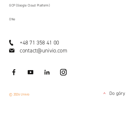
GCP (Google Cloud Platform)
ONe
+48 71 358 41 00
contact@univio.com
Facebook
YouTube
LinkedIN
Instagram
Do góry
© 2026 Univio
<