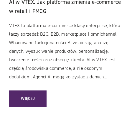
AI w VTEX. Jak platforma zmienia e-commerce
w retail i FMCG
VTEX to platforma e-commerce klasy enterprise, która
łączy sprzedaż B2C, B2B, marketplace i omnichannel.
Wbudowane funkcjonalności AI wspierają analizę
danych, wyszukiwanie produktów, personalizację,
tworzenie treści oraz obsługę klienta. AI w VTEX jest
częścią środowiska commerce, a nie osobnym
dodatkiem. Agenci AI mogą korzystać z danych...
: AI W VTEX. JAK PLATFORMA ZMIENIA E-COMMERCE W RET
WIĘCEJ