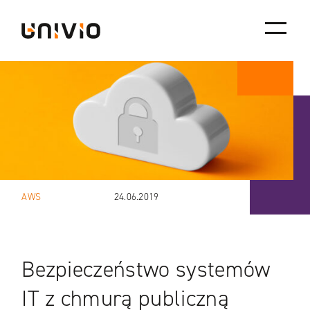
Skip
Univio
to
content
AWS
24.06.2019
Bezpieczeństwo systemów
IT z chmurą publiczną