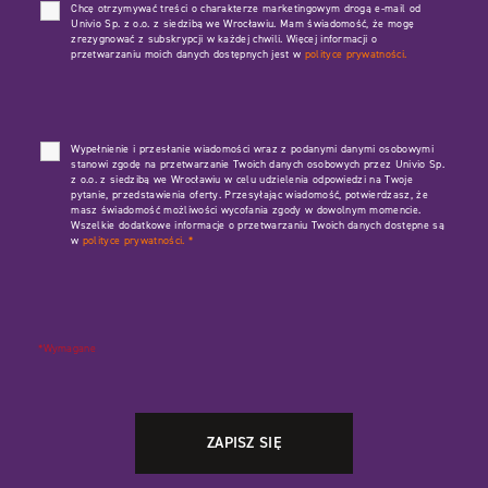
Chcę otrzymywać treści o charakterze marketingowym drogą e-mail od
Univio Sp. z o.o. z siedzibą we Wrocławiu. Mam świadomość, że mogę
zrezygnować z subskrypcji w każdej chwili. Więcej informacji o
przetwarzaniu moich danych dostępnych jest w
polityce prywatności.
Wypełnienie i przesłanie wiadomości wraz z podanymi danymi osobowymi
stanowi zgodę na przetwarzanie Twoich danych osobowych przez Univio Sp.
z o.o. z siedzibą we Wrocławiu w celu udzielenia odpowiedzi na Twoje
pytanie, przedstawienia oferty. Przesyłając wiadomość, potwierdzasz, że
masz świadomość możliwości wycofania zgody w dowolnym momencie.
Wszelkie dodatkowe informacje o przetwarzaniu Twoich danych dostępne są
w
polityce prywatności.
*
*Wymagane