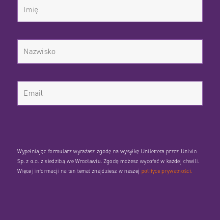
Wypełniając formularz wyrażasz zgodę na wysyłkę Unilettera przez Univio
Sp. z o.o. z siedzibą we Wrocławiu. Zgodę możesz wycofać w każdej chwili.
Więcej informacji na ten temat znajdziesz w naszej
polityce prywatności.