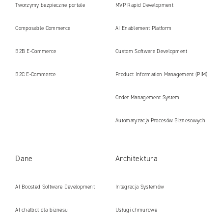
Tworzymy bezpieczne portale
MVP Rapid Development
internetowe i platformy gotowe na erę
Composable Commerce
AI Enablement Platform
AI
B2B E‑Commerce
Custom Software Development
B2C E‑Commerce
Product Information Management (PIM)
Order Management System
Automatyzacja Procesów Biznesowych
Dane
Architektura
AI Boosted Software Development
Integracja Systemów
AI chatbot dla biznesu
Usługi chmurowe