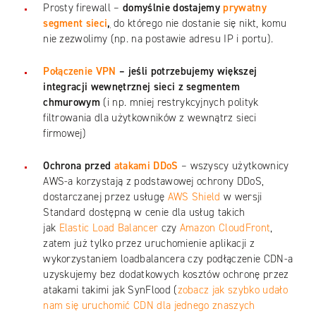
Prosty firewall –
domy
ś
lnie dostajemy
prywatny
segment sieci
,
do którego nie dostanie się nikt, komu
nie zezwolimy (np. na postawie adresu IP i portu).
Po
łą
czenie VPN
–
je
ś
li potrzebujemy wi
ę
kszej
integracji wewn
ę
trznej sieci z segmentem
chmurowym
(i np. mniej restrykcyjnych polityk
filtrowania dla użytkowników z wewnątrz sieci
firmowej)
Ochrona przed
atakami DDoS
– wszyscy użytkownicy
AWS-a korzystają z podstawowej ochrony DDoS,
dostarczanej przez usługę
AWS Shield
w wersji
Standard dostępną w cenie dla usług takich
jak
Elastic Load Balancer
czy
Amazon CloudFront
,
zatem już tylko przez uruchomienie aplikacji z
wykorzystaniem loadbalancera czy podłączenie CDN-a
uzyskujemy bez dodatkowych kosztów ochronę przez
atakami takimi jak SynFlood (
zobacz jak szybko udało
nam się uruchomić CDN dla jednego znaszych