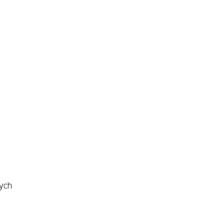
ą
ych