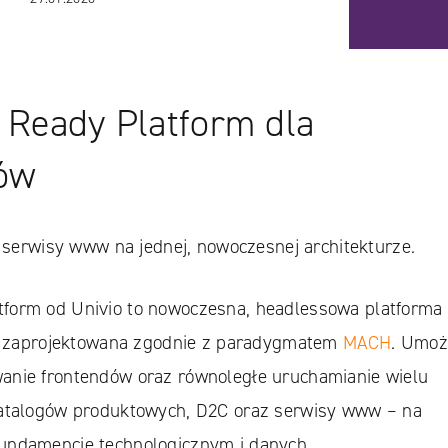
Ready Platform dla
ów
i serwisy www na jednej, nowoczesnej architekturze.
form od Univio to nowoczesna, headlessowa platforma
”, zaprojektowana zgodnie z paradygmatem
MACH
. Umoż
anie frontendów oraz równoległe uruchamianie wielu
katalogów produktowych, D2C oraz serwisy www – na
undamencie technologicznym i danych.