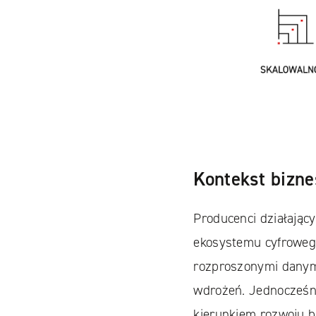
Facebook
YouTube
LinkedIN
Kontekst bizn
Instagram
Producenci działający
ekosystemu cyfrowego
rozproszonymi danym
wdrożeń. Jednocześni
kierunkiem rozwoju b