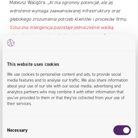
Mateusz Waligóra.
„AI ma ogromny potencjał, ale jej
wdrożenie wymaga zaawansowanej infrastruktury oraz
głębokiego zrozumienia potrzeb klientów i procesów firmy.
Sztuczna inteligencja pozostaje jednocześnie wielką
obietnicą i wyzwaniem dla branży e-commerce
”
–
podkreśla Waligóra.
This website uses cookies
Optymalizacja kosztów i
We use cookies to personalise content and ads, to provide social
efektywność operacyjna jako
media features and to analyse our traffic. We also share information
about your use of our site with our social media, advertising and
priorytet
analytics partners who may combine it with other information that
you’ve provided to them or that they’ve collected from your use of
their services.
Rok 2024 przebiegał pod znakiem kryzysu gospodarczego,
który według prognoz potrwa co najmniej do połowy 2025
roku. W odpowiedzi na trudną sytuację gospodarczą firmy
Consent
Necessary
koncentrują się na projektach optymalizujących koszty i
Selection