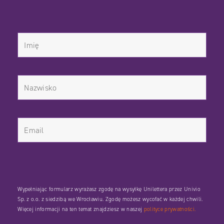
Wypełniając formularz wyrażasz zgodę na wysyłkę Unilettera przez Univio
Sp. z o.o. z siedzibą we Wrocławiu. Zgodę możesz wycofać w każdej chwili.
Więcej informacji na ten temat znajdziesz w naszej
polityce prywatności.