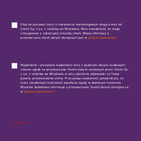
Chcę otrzymywać treści o charakterze marketingowym drogą e-mail od
Univio Sp. z o.o. z siedzibą we Wrocławiu. Mam świadomość, że mogę
zrezygnować z subskrypcji w każdej chwili. Więcej informacji o
przetwarzaniu moich danych dostępnych jest w
polityce prywatności.
Wypełnienie i przesłanie wiadomości wraz z podanymi danymi osobowymi
stanowi zgodę na przetwarzanie Twoich danych osobowych przez Univio Sp.
z o.o. z siedzibą we Wrocławiu w celu udzielenia odpowiedzi na Twoje
pytanie, przedstawienia oferty. Przesyłając wiadomość, potwierdzasz, że
masz świadomość możliwości wycofania zgody w dowolnym momencie.
Wszelkie dodatkowe informacje o przetwarzaniu Twoich danych dostępne są
w
polityce prywatności.
*
*Wymagane