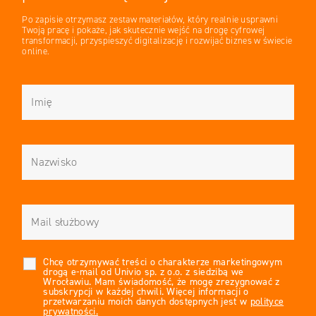
Po zapisie otrzymasz zestaw materiałów, który realnie usprawni
Twoją pracę i pokaże, jak skutecznie wejść na drogę cyfrowej
transformacji, przyspieszyć digitalizację i rozwijać biznes w świecie
online.
Chcę otrzymywać treści o charakterze marketingowym
drogą e-mail od Univio sp. z o.o. z siedzibą we
Wrocławiu. Mam świadomość, że mogę zrezygnować z
subskrypcji w każdej chwili. Więcej informacji o
przetwarzaniu moich danych dostępnych jest w
polityce
prywatności.
*