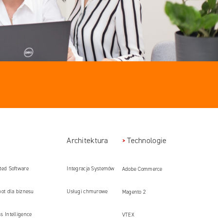
Architektura
Technologie
ted Software
Integracja Systemów
Adobe Commerce
pment
bot dla biznesu
Usługi chmurowe
Magento 2
s Intelligence
VTEX