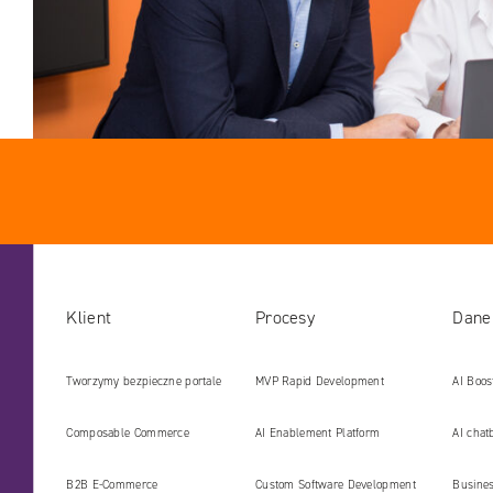
Klient
Procesy
Dane
Tworzymy bezpieczne portale
MVP Rapid Development
AI Boos
internetowe i platformy gotowe
Develo
Composable Commerce
AI Enablement Platform
AI chat
na erę AI
B2B E‑Commerce
Custom Software Development
Busines