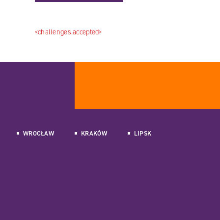
<challenges.accepted>
WROCŁAW
KRAKÓW
LIPSK