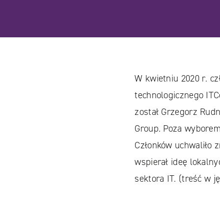
W kwietniu 2020 r. c
technologicznego ITC
został Grzegorz Rudn
Group. Poza wybore
Członków uchwaliło z
wspierał ideę lokaln
sektora IT. (treść w 