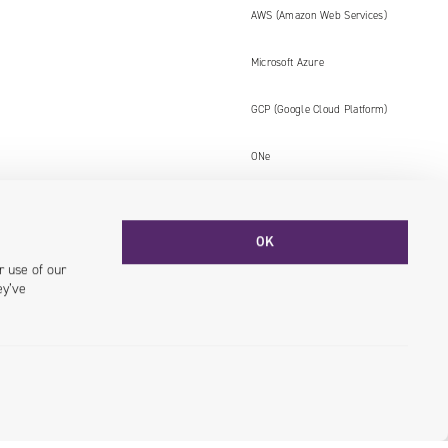
AWS (Amazon Web Services)
Microsoft Azure
GCP (Google Cloud Platform)
ONe
OK
Facebook
YouTube
LinkedIN
Instagram
r use of our
ey’ve
kie
© 2026 Univio