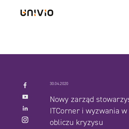
Skip
Univio
to
content
Facebook
30.04.2020
YouTube
Nowy zarząd stowarzy
LinkedIN
ITCorner i wyzwania w
Instagram
obliczu kryzysu