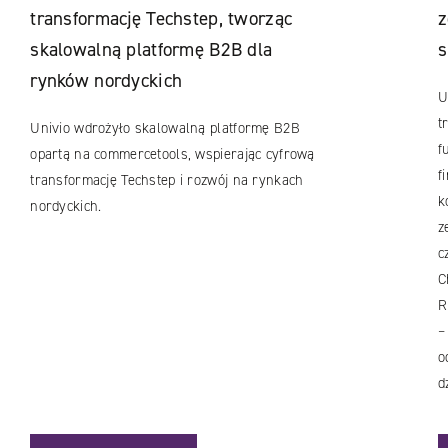
transformację Techstep, tworząc
z
skalowalną platformę B2B dla
s
rynków nordyckich
U
t
Univio wdrożyło skalowalną platformę B2B
f
opartą na commercetools, wspierając cyfrową
f
transformację Techstep i rozwój na rynkach
k
nordyckich.
z
c
C
R
–
o
d