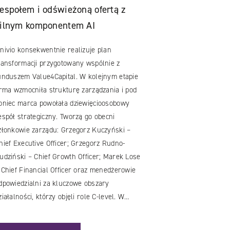
espołem i odświeżoną ofertą z
ilnym komponentem AI
nivio konsekwentnie realizuje plan
ransformacji przygotowany wspólnie z
unduszem Value4Capital. W kolejnym etapie
irma wzmocniła strukturę zarządzania i pod
oniec marca powołała dziewięcioosobowy
espół strategiczny. Tworzą go obecni
złonkowie zarządu: Grzegorz Kuczyński –
hief Executive Officer; Grzegorz Rudno-
udziński – Chief Growth Officer; Marek Lose
 Chief Financial Officer oraz menedżerowie
dpowiedzialni za kluczowe obszary
ziałalności, którzy objęli role C-level. W…