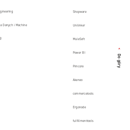
gineering
Shopware
ka Danych i Machine
Unilinker
ng
MuleSoft
<
Do góry
Power BI
Pimcore
Akeneo
commercetools
Ergonode
fulfillmenttools