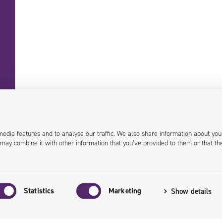
+48 71 358 41 00
contact@univio.com
media features and to analyse our traffic. We also share information about you
 may combine it with other information that you’ve provided to them or that th
Dane osobowe w Univio
Dotacje unijne
Relacje Inwestors
Statistics
Marketing
Show details