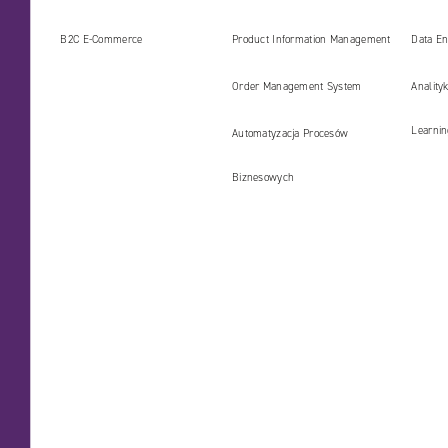
B2C E‑Commerce
Product Information Management
Data En
(PIM)
Order Management System
Anality
Learni
Automatyzacja Procesów
Biznesowych