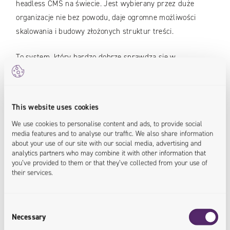
headless CMS na świecie. Jest wybierany przez duże
organizacje nie bez powodu, daje ogromne możliwości
skalowania i budowy złożonych struktur treści.
To system, który bardzo dobrze sprawdza się w
środowiskach, gdzie CMS jest tylko jednym z wielu
elementów całej architektury. Integruje się z e-commerce,
aplikacjami, systemami marketingowymi i analitycznymi.
This website uses cookies
We use cookies to personalise content and ads, to provide social
Jego siłą jest elastyczność. Możesz tworzyć własne
media features and to analyse our traffic. We also share information
modele danych, dopasowane do specyfiki biznesu, a nie do
about your use of our site with our social media, advertising and
ograniczeń narzuconych przez system.
analytics partners who may combine it with other information that
you’ve provided to them or that they’ve collected from your use of
their services.
Contentful będzie dobrym wyborem, jeśli:
budujesz skalowalny, rozbudowany ekosystem
Consent
digitalowy,
Necessary
Selection