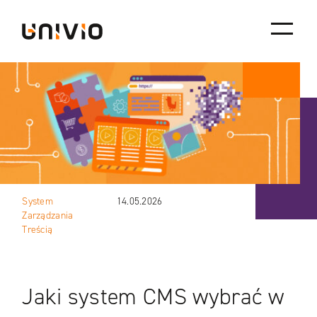
Skip
Univio
to
content
System
14.05.2026
Zarządzania
Treścią
Jaki system CMS wybrać w