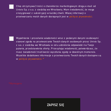
Chcę otrzymywać treści o charakterze marketingowym drogą e-mail od
Univio Sp. z o.o. z siedzibą we Wrocławiu. Mam świadomość, że mogę
zrezygnować z subskrypcji w każdej chwili. Więcej informacji o
przetwarzaniu moich danych dostępnych jest w
polityce prywatności.
Wypełnienie i przesłanie wiadomości wraz z podanymi danymi osobowymi
stanowi zgodę na przetwarzanie Twoich danych osobowych przez Univio Sp.
z o.o. z siedzibą we Wrocławiu w celu udzielenia odpowiedzi na Twoje
pytanie, przedstawienia oferty. Przesyłając wiadomość, potwierdzasz, że
masz świadomość możliwości wycofania zgody w dowolnym momencie.
Wszelkie dodatkowe informacje o przetwarzaniu Twoich danych dostępne są
w
polityce prywatności.
*
*Wymagane