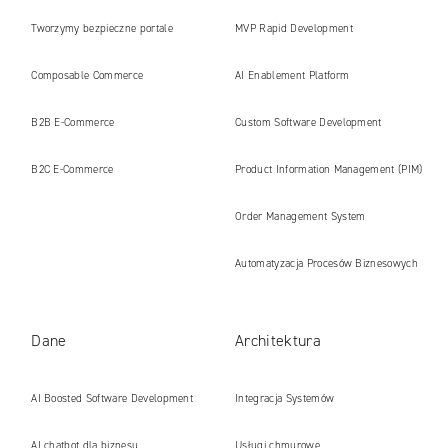
Tworzymy bezpieczne portale
MVP Rapid Development
internetowe i platformy gotowe na erę
Composable Commerce
AI Enablement Platform
AI
B2B E‑Commerce
Custom Software Development
B2C E‑Commerce
Product Information Management (PIM)
Order Management System
Automatyzacja Procesów Biznesowych
Dane
Architektura
AI Boosted Software Development
Integracja Systemów
AI chatbot dla biznesu
Usługi chmurowe