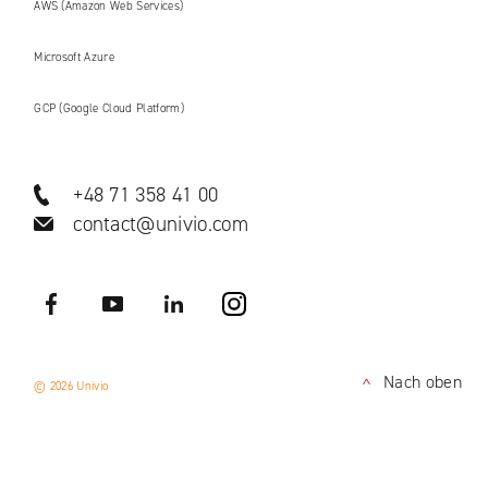
AWS (Amazon Web Services)
Microsoft Azure
GCP (Google Cloud Platform)
+48 71 358 41 00
contact@univio.com
Facebook
YouTube
LinkedIN
Instagram
Nach oben
© 2026 Univio
<