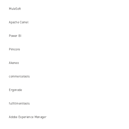
MuleSoft
Apache Camel
Power BI
Pimcore
Akeneo
commercetools
Ergonode
fulfillmenttools
Adobe Experience Manager