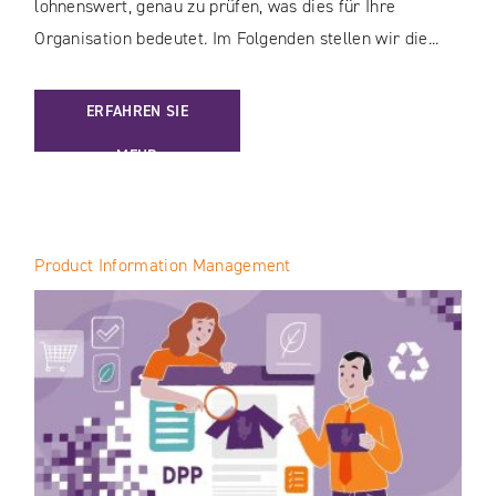
lohnenswert, genau zu prüfen, was dies für Ihre
Organisation bedeutet. Im Folgenden stellen wir die...
: PIMCORE: ZEIT FÜR EIN UPGRADE – NEUE OBERFLÄCHE 
ERFAHREN SIE
MEHR
Product Information Management