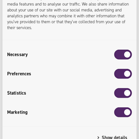
media features and to analyse our traffic. We also share information
about your use of our site with our social media, advertising and
: IMPLEMENTIERUNG EINER B2B-PLATTFORM / WO SOLL 
ERFAHREN SIE
analytics partners who may combine it with other information that
you’ve provided to them or that they’ve collected from your use of
MEHR
their services.
Consent
Necessary
Selection
E-commerce
Preferences
Statistics
Marketing
Show details