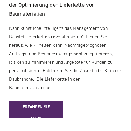
der Optimierung der Lieferkette von
Baumaterialien
Kann künstliche Intelligenz das Management von
Baustofflieferketten revolutionieren? Finden Sie
heraus, wie KI helfen kann, Nachfrageprognosen,
Auftrags- und Bestandsmanagement zu optimieren,
Risiken zu minimieren und Angebote für Kunden zu
personalisieren. Entdecken Sie die Zukunft der KI in der
Baubranche. Die Lieferkette in der
Baumaterialbranche...
: DIE ANWENDUNG DER KÜNSTLICHEN INTELLIGENZ IN DE
ERFAHREN SIE
MEHR