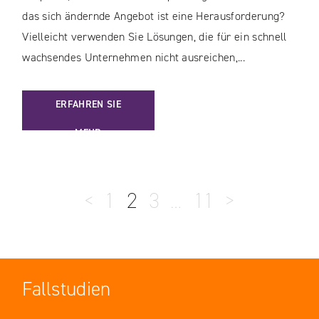
das sich ändernde Angebot ist eine Herausforderung?
Vielleicht verwenden Sie Lösungen, die für ein schnell
wachsendes Unternehmen nicht ausreichen,...
: CONTENT MANAGEMENT SYSTEM / WELCHES CMS SOLL 
ERFAHREN SIE
MEHR
<
1
2
3
…
11
>
Fallstudien