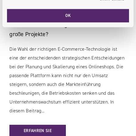
14.04.2025
Shopware vs. Magento – Welche E-Commerce-
OK
Plattform ist die richtige Wahl für mittlere und
große Projekte?
Die Wahl der richtigen E-Commerce-Technologie ist
eine der entscheidenden strategischen Entscheidungen
bei der Planung und Skalierung eines Onlineshops. Die
passende Plattform kann nicht nur den Umsatz
steigern, sondern auch die Markteinführung
beschleunigen, die Betriebskosten senken und das
Unternehmenswachstum effizient unterstützen. In
diesem Beitrag...
: SHOPWARE VS. MAGENTO – WELCHE E-COMMERCE-PLATTF
ERFAHREN SIE