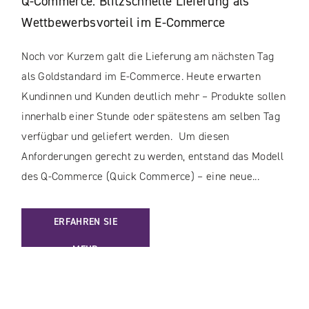
Q-Commerce: Blitzschnelle Lieferung als
Wettbewerbsvorteil im E-Commerce
Noch vor Kurzem galt die Lieferung am nächsten Tag
als Goldstandard im E-Commerce. Heute erwarten
Kundinnen und Kunden deutlich mehr – Produkte sollen
innerhalb einer Stunde oder spätestens am selben Tag
verfügbar und geliefert werden. Um diesen
Anforderungen gerecht zu werden, entstand das Modell
des Q-Commerce (Quick Commerce) – eine neue...
: Q-COMMERCE: BLITZSCHNELLE LIEFERUNG ALS WETTBE
ERFAHREN SIE
MEHR