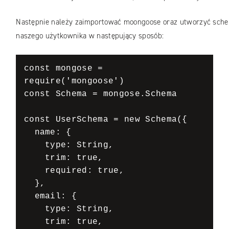
Następnie należy zaimportować moongoose oraz utworzyć sch
naszego użytkownika w następujący sposób:
const mongose = 
require('mongoose')

const Schema = mongose.Schema

const UserSchema = new Schema({

  name: {

    type: String,

    trim: true,

    required: true,

  },

  email: {

    type: String,

    trim: true,
