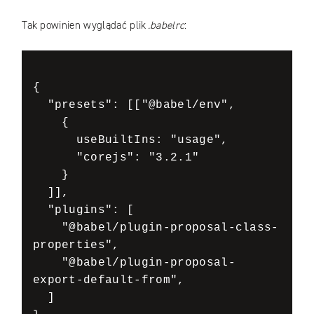
Tak powinien wyglądać plik
.babelrc
:
{

  "presets": [["@babel/env",

    {

      useBuiltIns: "usage",

      "corejs": "3.2.1"

    }

  ]],

  "plugins": [

    "@babel/plugin-proposal-class-
properties",

    "@babel/plugin-proposal-
export-default-from",

  ]
