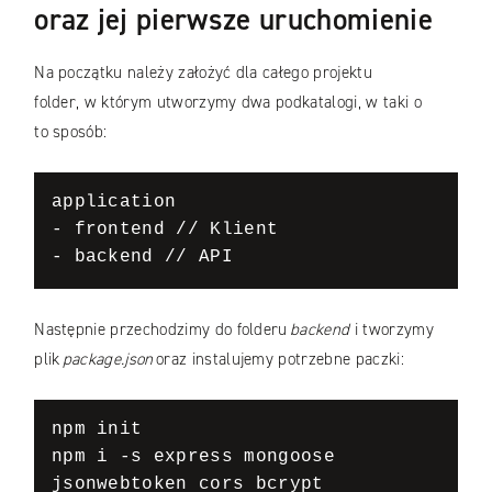
oraz
jej
pierwsze uruchomienie
Na początku należy założyć dla całego projektu
folder, w którym utworzymy dwa podkatalogi, w taki o
to sposób:
application

- frontend // Klient

- backend // API
Następnie przechodzimy do folderu
backend
i tworzymy
plik
package.json
oraz instalujemy potrzebne paczki:
npm init 

npm i -s express mongoose 
jsonwebtoken cors bcrypt