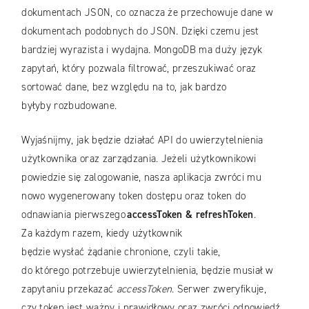
dokumentach JSON, co oznacza że przechowuje dane w
dokumentach podobnych do JSON. Dzięki czemu jest
bardziej wyrazista i wydajna. MongoDB ma duży język
zapytań, który pozwala filtrować, przeszukiwać oraz
sortować dane, bez względu na to, jak bardzo
byłyby rozbudowane.
Wyjaśnijmy, jak będzie działać API do uwierzytelnienia
użytkownika oraz zarządzania. Jeżeli użytkownikowi
powiedzie się zalogowanie, nasza aplikacja zwróci mu
nowo wygenerowany token dostępu oraz token do
odnawiania pierwszego
accessToken & refreshToken
.
Za każdym razem, kiedy użytkownik
będzie wysłać żądanie chronione, czyli takie,
do którego potrzebuje uwierzytelnienia, będzie musiał w
zapytaniu przekazać
accessToken
. Serwer zweryfikuje,
czy token jest ważny i prawidłowy oraz zwróci odpowiedź.