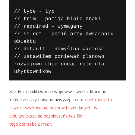
// type - typ

// trim - pomija białe znaki

// required - wymagany

// select - pomiń przy zwracaniu 
obiektu

// default - domyślna wartość

// ustawiłem ponieważ planowo 
rozwojowo chce dodać role dla 
użytkowników
Każdy z obiektów ma swoje właściwości, które po
krótce zostały opisane powyżej.
Jednakże brakuje tu
jeszcze szyfrowania hasła w bazie danych, w
celu zwiększenia bezpieczeństwa. Do
tego potrzeba
bcrypt
.