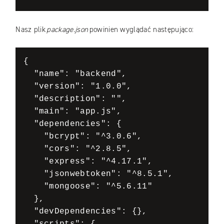
Nasz plik
package.json
powinien wyglądać następująco:
{

  "name": "backend",

  "version": "1.0.0",

  "description": "",

  "main": "app.js",

  "dependencies": {

    "bcrypt": "^3.0.6",

    "cors": "^2.8.5",

    "express": "^4.17.1",

    "jsonwebtoken": "^8.5.1",

    "mongoose": "^5.6.11"

  },

  "devDependencies": {},
