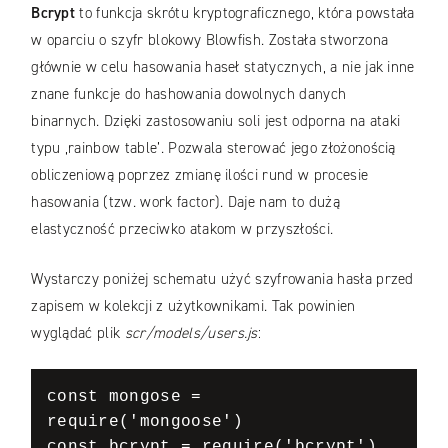
Bcrypt
to funkcja skrótu kryptograficznego, która powstała
w oparciu o szyfr blokowy Blowfish. Została stworzona
głównie w celu hasowania haseł statycznych, a nie jak inne
znane funkcje do hashowania dowolnych danych
binarnych. Dzięki zastosowaniu soli jest odporna na ataki
typu ‚rainbow table’. Pozwala sterować jego złożonością
obliczeniową poprzez zmianę ilości rund w procesie
hasowania (tzw. work factor). Daje nam to dużą
elastyczność przeciwko atakom w przyszłości.
Wystarczy poniżej schematu użyć szyfrowania hasła przed
zapisem w kolekcji z użytkownikami. Tak powinien
wyglądać plik
scr/models/users.js
:
const mongose = 
require('mongoose') 

const bcrypt = require('bcrypt') 
