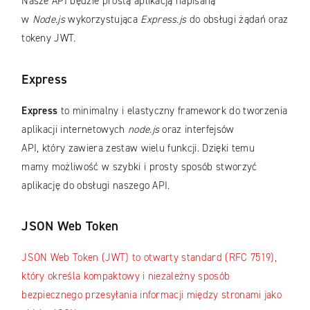
Nasze API będzie prostą aplikacją napisaną
w
Node.js
wykorzystująca
Express.js
do obsługi żądań oraz
tokeny JWT.
Express
Express
to minimalny i elastyczny framework do tworzenia
aplikacji internetowych
node.js
oraz interfejsów
API, który zawiera zestaw wielu funkcji. Dzięki temu
mamy możliwość w szybki i prosty sposób stworzyć
aplikację do obsługi naszego API.
JSON Web Token
JSON Web Token (JWT) to otwarty standard (RFC 7519),
który określa kompaktowy i niezależny sposób
bezpiecznego przesyłania informacji między stronami jako