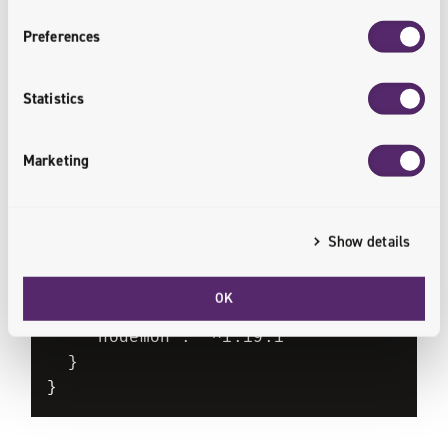
    "mongoose": "^5.6.2"

Preferences
  },

  "devDependencies": {

    "@babel/cli": "^7.5.5",

Statistics
    "@babel/core": "^7.5.5",

    "@babel/node": "^7.5.5",

Marketing
    "@babel/plugin-proposal-class-
properties": "^7.0.0",

    "@babel/plugin-proposal-
export-default-from": "^7.0.0",

Show details
    "@babel/plugin-transform-
async-to-generator": "^7.5.0",

OK
    "@babel/preset-env": "^7.5.5",

    "nodemon": "^1.19.1"

  }

}