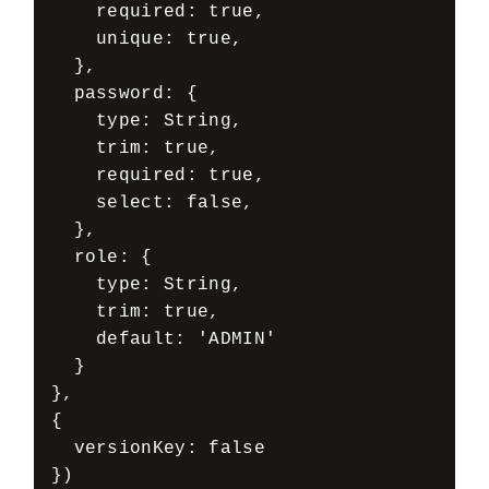
    required: true,

    unique: true,

  },

  password: {

    type: String,

    trim: true,

    required: true,

    select: false,

  },

  role: {

    type: String,

    trim: true,

    default: 'ADMIN'

  }

},

{

  versionKey: false

}) 
