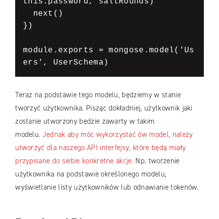
this.password, saltRounds) 

  next() 

})

module.exports = mongose.model('Us
ers', UserSchema)
Teraz na podstawie tego modelu, będziemy w stanie
tworzyć użytkownika. Pisząc dokładniej, użytkownik jaki
zostanie utworzony będzie zawarty w takim
modelu.
Jednak aby móc wykorzystać ów model, należy
utworzyć dla naszego API interfejsy, które będą miały
przypisane do siebie konkretne akcje.
Np. tworzenie
użytkownika na podstawie określonego modelu,
wyświetlanie listy użytkowników lub odnawianie tokenów.