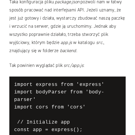
Taka konfiguracja pliku
package.json
pozwoli nam w łatwy
sposób pracować nad interfejsami API. Jeżeli uznamy, że
jest już gotowy i działa, wystarczy zbudować naszą paczkę
i wrzucić na serwer, gdzie ją uruchomimy. Jednak aby
wszystko poprawnie działało, trzeba stworzyć plik
wyjściowy, którym będzie
app.js
w katalogu
src.
,
znajdujący się w folderze
backend
.
Tak powinien wyglądać plik
src/app.js
:
import express from 'express' 

import bodyParser from 'body-
parser' 

import cors from 'cors' 

 // Initialize app 

const app = express(); 
