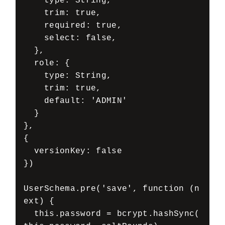
    type: String, 

    trim: true, 

    required: true, 

    select: false, 

  }, 

  role: { 

    type: String, 

    trim: true, 

    default: 'ADMIN' 

  } 

}, 

{ 

  versionKey: false 

}) 

UserSchema.pre('save', function (n
ext) { 

  this.password = bcrypt.hashSync(