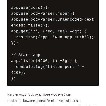
app.use(cors()); 

app.use(bodyParser.json()) 

app.use(bodyParser.urlencoded({ext
ended: false})); 

app.get('/', (req, res) =&gt; {

  res.json({app: 'Run app auth'}); 

}); 

// Start app

app.listen(4200, () =&gt; {

  console.log('Listen port ' + 
4200);

})
Na pierwszy rzut oka, może wydawać się
to skomplikowane, jednakże nie dzieje się tu nic