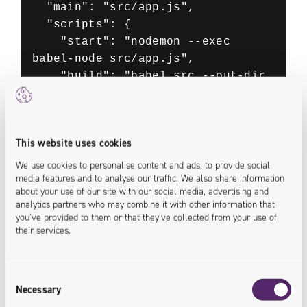
  "main": "src/app.js",

  "scripts": {

    "start": "nodemon --exec 
babel-node src/app.js",

    "build": "babel src --out-dir 
dist",

    "serve": "node dist/app.js"

  },

This website uses cookies
  "author": "",

  "license": "ISC",

We use cookies to personalise content and ads, to provide social
media features and to analyse our traffic. We also share information
  "dependencies": {

about your use of our site with our social media, advertising and
    "@babel/polyfill": "^7.4.4",

analytics partners who may combine it with other information that
    "bcrypt": "^3.0.6",

you’ve provided to them or that they’ve collected from your use of
their services.
    "body-parser": "^1.19.0",

    "core-js": "^3.2.1",

    "cors": "^2.8.5",

Consent
    "express": "^4.17.1",

Necessary
Selection
    "jsonwebtoken": "^8.5.1",
