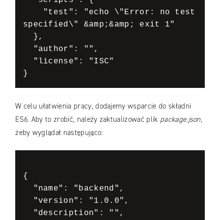
  "scripts": {

    "test": "echo \"Error: no test 
specified\" &amp;&amp; exit 1"

  },

  "author": "",

  "license": "ISC"

}
W celu ułatwienia pracy, dodajemy wsparcie do składni
ES6. Aby to zrobić, należy zaktualizować plik
package.json
,
żeby wyglądał następująco:
{

  "name": "backend",

  "version": "1.0.0",

  "description": "",
