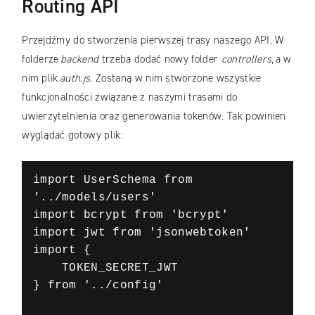
Routing API
Przejdźmy do stworzenia pierwszej trasy naszego API. W
folderze
backend
trzeba dodać nowy folder
controllers
, a w
nim plik
auth.js.
Zostaną w nim stworzone wszystkie
funkcjonalności związane z naszymi trasami do
uwierzytelnienia oraz generowania tokenów. Tak powinien
wyglądać gotowy plik:
import UserSchema from 
'../models/users' 

import bcrypt from 'bcrypt' 

import jwt from 'jsonwebtoken' 

import { 

    TOKEN_SECRET_JWT 

} from '../config' 
