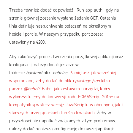
Trzeba również dodać odpowiedź ‘Run app auth’, gdy na
stronie głównej zostanie wysłane żądanie GET. Ostatnia
linia definiuje nasłuchiwanie połączeń na określonym
hoście i porcie. W naszym przypadku port został
ustawiony na 4200.
Aby zakończyć proces tworzenia początkowej aplikacji oraz
konfiguracji, należy dodać jeszcze w
folderze
backend
plik
.babelrc
.
Pamiętasz jak wcześniej
wspomniano, żeby dodać do pliku
package.json
kilka
paczek
@babel
? Babel jak zestawem narzędzi, który
wykorzystujemy do konwersji kodu ECMAScript 2015+ na
kompatybilną wstecz wersję JavaScriptu w obecnych, jak i
starszych przeglądarkach lub środowiskach.
Żeby w
przyszłości nie napotkać związanych z tym problemów,
należy dodać poniższą konfigurację do naszej aplikacji: